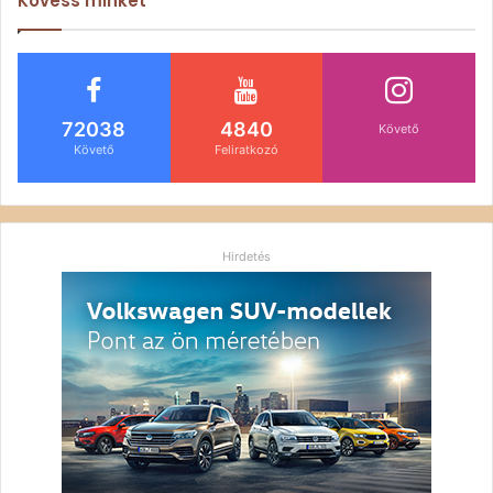
Kövess minket
72038
4840
Követő
Követő
Feliratkozó
Hirdetés