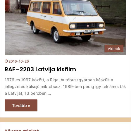
Videók
2016-10-26
RAF–2203 Latvija kisfilm
1976 és 1997 között, a Rigai Autóbuszgyárban készült a
jellegzetes külsejű mikrobusz. 1989-ben pedig így reklámozták
a Latviját, 13 percben,…
Tovább »