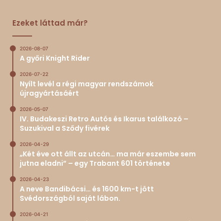
Ezeket láttad már?
2026-08-07
A győri Knight Rider
2026-07-22
Nyílt levél a régi magyar rendszámok
újragyártásáért
2026-05-07
IV. Budakeszi Retro Autós és Ikarus találkozó –
Suzukival a Sződy fivérek
2026-04-29
„Két éve ott állt az utcán… ma már eszembe sem
jutna eladni” – egy Trabant 601 története
2026-04-23
A neve Bandibácsi… és 1600 km-t jött
Svédországból saját lábon.
2026-04-21