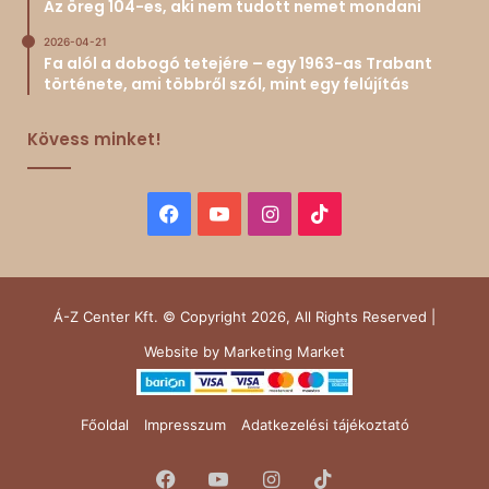
Az öreg 104-es, aki nem tudott nemet mondani
2026-04-21
Fa alól a dobogó tetejére – egy 1963-as Trabant
története, ami többről szól, mint egy felújítás
Kövess minket!
Facebook
YouTube
Instagram
TikTok
Á-Z Center Kft. © Copyright 2026, All Rights Reserved |
Website by
Marketing Market
Főoldal
Impresszum
Adatkezelési tájékoztató
Facebook
YouTube
Instagram
TikTok