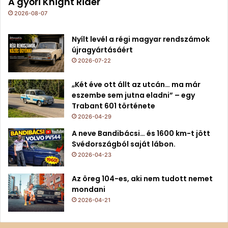
A győri Knight Rider
2026-08-07
Nyílt levél a régi magyar rendszámok
újragyártásáért
2026-07-22
„Két éve ott állt az utcán… ma már
eszembe sem jutna eladni” – egy
Trabant 601 története
2026-04-29
A neve Bandibácsi… és 1600 km-t jött
Svédországból saját lábon.
2026-04-23
Az öreg 104-es, aki nem tudott nemet
mondani
2026-04-21