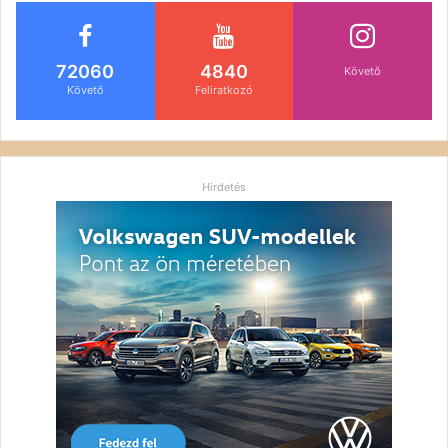
72060
4840
Követő
Követő
Feliratkozó
Hirdetés