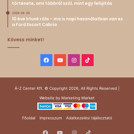
története, ami többről szól, mint egy felújítás
2026-04-20
10 éve írtunk róla – ma is napi használatban van ez
a Ford Escort Cabrio
Kövess minket!
Facebook
YouTube
Instagram
TikTok
Á-Z Center Kft. © Copyright 2026, All Rights Reserved |
Website by
Marketing Market
Főoldal
Impresszum
Adatkezelési tájékoztató
Facebook
YouTube
Instagram
TikTok