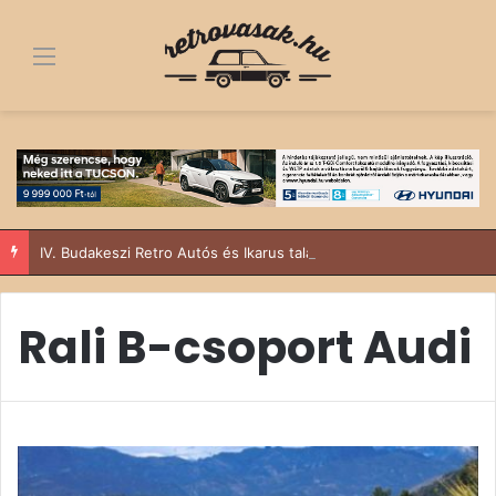
Menü
IV. Budakeszi Retro Autós és Ikarus találkozó – Suzukival a Sződy fivérek
Rali B-csoport Audi