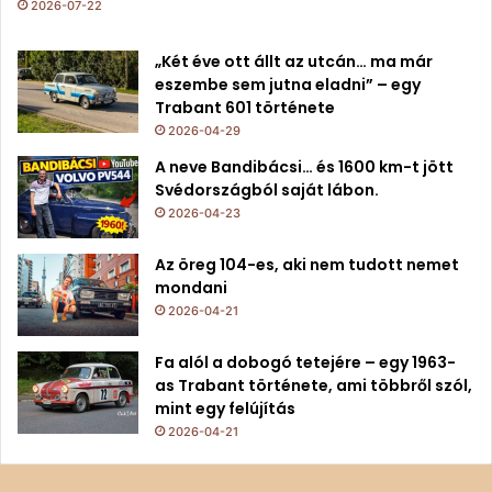
2026-07-22
„Két éve ott állt az utcán… ma már
eszembe sem jutna eladni” – egy
Trabant 601 története
2026-04-29
A neve Bandibácsi… és 1600 km-t jött
Svédországból saját lábon.
2026-04-23
Az öreg 104-es, aki nem tudott nemet
mondani
2026-04-21
Fa alól a dobogó tetejére – egy 1963-
as Trabant története, ami többről szól,
mint egy felújítás
2026-04-21