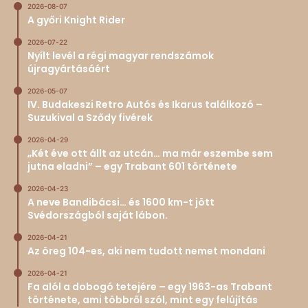
2026-08-07
A győri Knight Rider
2026-07-22
Nyílt levél a régi magyar rendszámok
újragyártásáért
2026-05-07
IV. Budakeszi Retro Autós és Ikarus találkozó –
Suzukival a Sződy fivérek
2026-04-29
„Két éve ott állt az utcán… ma már eszembe sem
jutna eladni” – egy Trabant 601 története
2026-04-23
A neve Bandibácsi… és 1600 km-t jött
Svédországból saját lábon.
2026-04-21
Az öreg 104-es, aki nem tudott nemet mondani
2026-04-21
Fa alól a dobogó tetejére – egy 1963-as Trabant
története, ami többről szól, mint egy felújítás