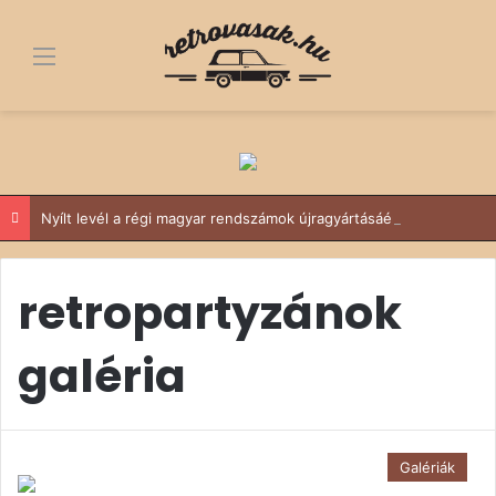
Menü
Nyílt levél a régi magyar rendszámok újragyártásáért
retropartyzánok
galéria
Galériák