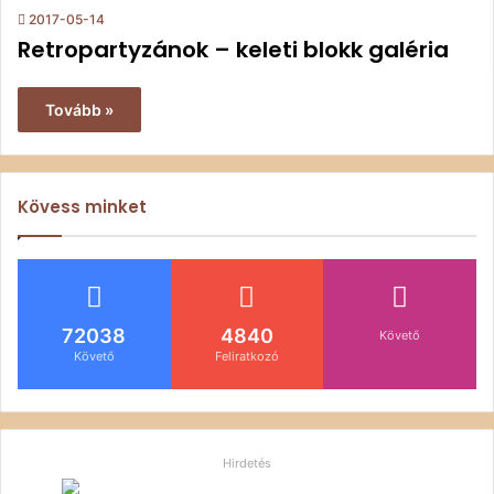
2017-05-14
Retropartyzánok – keleti blokk galéria
Tovább »
Kövess minket
72038
4840
Követő
Követő
Feliratkozó
Hirdetés