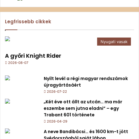
Legfrissebb cikkek
Nyugati vasak
A győri Knight Rider
2026-08-07
Nyílt levél a régi magyar rendszámok
újragyártásáért
2026-07-22
„Két éve ott állt az utcán… ma már
eszembe sem jutna eladni” – egy
Trabant 601 története
2026-04-29
A neve Bandibácsi… és 1600 km-t jött
Svédországból saját lábon.