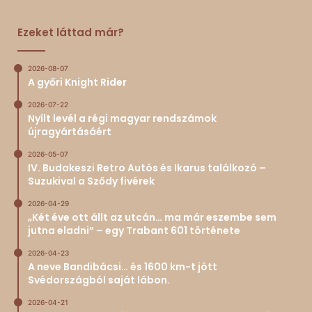
Ezeket láttad már?
2026-08-07
A győri Knight Rider
2026-07-22
Nyílt levél a régi magyar rendszámok
újragyártásáért
2026-05-07
IV. Budakeszi Retro Autós és Ikarus találkozó –
Suzukival a Sződy fivérek
2026-04-29
„Két éve ott állt az utcán… ma már eszembe sem
jutna eladni” – egy Trabant 601 története
2026-04-23
A neve Bandibácsi… és 1600 km-t jött
Svédországból saját lábon.
2026-04-21