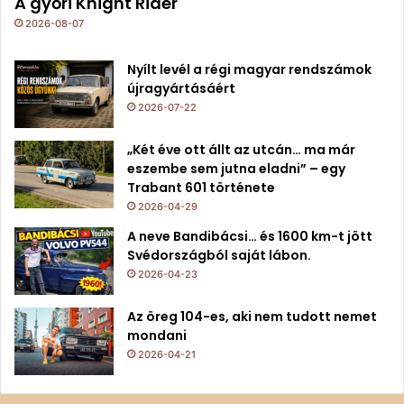
A győri Knight Rider
2026-08-07
Nyílt levél a régi magyar rendszámok
újragyártásáért
2026-07-22
„Két éve ott állt az utcán… ma már
eszembe sem jutna eladni” – egy
Trabant 601 története
2026-04-29
A neve Bandibácsi… és 1600 km-t jött
Svédországból saját lábon.
2026-04-23
Az öreg 104-es, aki nem tudott nemet
mondani
2026-04-21