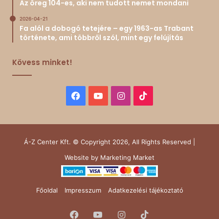
Az öreg 104-es, aki nem tudott nemet mondani
2026-04-21
Fa alól a dobogó tetejére – egy 1963-as Trabant
története, ami többről szól, mint egy felújítás
Kövess minket!
Facebook
YouTube
Instagram
TikTok
Á-Z Center Kft. © Copyright 2026, All Rights Reserved |
Website by
Marketing Market
Főoldal
Impresszum
Adatkezelési tájékoztató
Facebook
YouTube
Instagram
TikTok