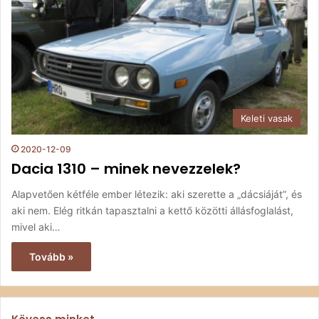
Keleti vasak
2020-12-09
Dacia 1310 – minek nevezzelek?
Alapvetően kétféle ember létezik: aki szerette a „dácsiáját”, és
aki nem. Elég ritkán tapasztalni a kettő közötti állásfoglalást,
mivel aki…
Tovább »