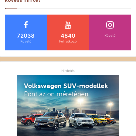
Kövess minket
72038
4840
Követő
Követő
Feliratkozó
Hirdetés