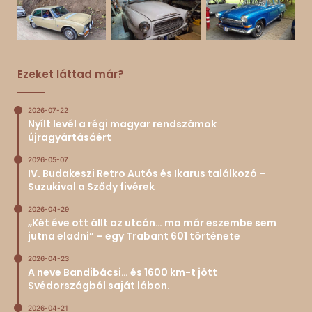
Ezeket láttad már?
2026-07-22
Nyílt levél a régi magyar rendszámok
újragyártásáért
2026-05-07
IV. Budakeszi Retro Autós és Ikarus találkozó –
Suzukival a Sződy fivérek
2026-04-29
„Két éve ott állt az utcán… ma már eszembe sem
jutna eladni” – egy Trabant 601 története
2026-04-23
A neve Bandibácsi… és 1600 km-t jött
Svédországból saját lábon.
2026-04-21