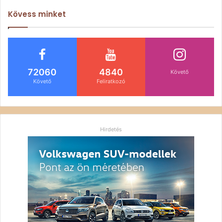
Kövess minket
72060
4840
Követő
Követő
Feliratkozó
Hirdetés