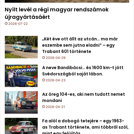
Nyílt levél a régi magyar rendszámok
újragyártásáért
2026-07-22
„Két éve ott állt az utcán… ma már
eszembe sem jutna eladni” – egy
Trabant 601 története
2026-04-29
A neve Bandibácsi… és 1600 km-t jött
Svédországból saját lábon.
2026-04-23
Az öreg 104-es, aki nem tudott nemet
mondani
2026-04-21
Fa alól a dobogó tetejére – egy 1963-
as Trabant története, ami többről szól,
mint egy felújítás