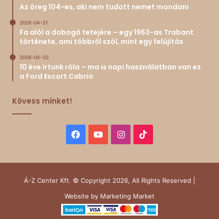
Az öreg 104-es, aki nem tudott nemet mondani
2026-04-21
Fa alól a dobogó tetejére – egy 1963-as Trabant
története, ami többről szól, mint egy felújítás
2026-04-20
10 éve írtunk róla – ma is napi használatban van ez
a Ford Escort Cabrio
Kövess minket!
Facebook
YouTube
Instagram
TikTok
Á-Z Center Kft. © Copyright 2026, All Rights Reserved |
Website by
Marketing Market