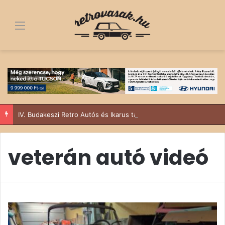
Menü
IV. Budakeszi Retro Autós és Ikarus találkozó – Suzukival a Sződy fivérek
veterán autó videó