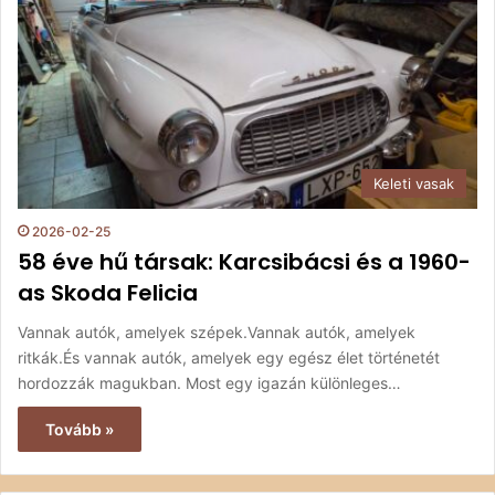
Keleti vasak
2026-02-25
58 éve hű társak: Karcsibácsi és a 1960-
as Skoda Felicia
Vannak autók, amelyek szépek.Vannak autók, amelyek
ritkák.És vannak autók, amelyek egy egész élet történetét
hordozzák magukban. Most egy igazán különleges…
Tovább »