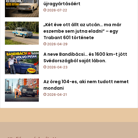
újragyártásáért
2026-07-22
„Két éve ott állt az utcán… ma már
eszembe sem jutna eladni” – egy
Trabant 601 története
2026-04-29
A neve Bandibácsi… és 1600 km-t jött
Svédországból saját lábon.
2026-04-23
Az öreg 104-es, aki nem tudott nemet
mondani
2026-04-21