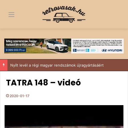
Menü
Nyílt levél a régi magyar rendszámok újragyártásáért
TATRA 148 – videó
2020-01-17