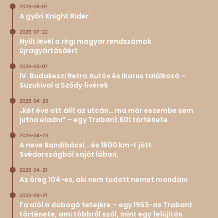
2026-08-07
A győri Knight Rider
2026-07-22
Nyílt levél a régi magyar rendszámok
újragyártásáért
2026-05-07
IV. Budakeszi Retro Autós és Ikarus találkozó –
Suzukival a Sződy fivérek
2026-04-29
„Két éve ott állt az utcán… ma már eszembe sem
jutna eladni” – egy Trabant 601 története
2026-04-23
A neve Bandibácsi… és 1600 km-t jött
Svédországból saját lábon.
2026-04-21
Az öreg 104-es, aki nem tudott nemet mondani
2026-04-21
Fa alól a dobogó tetejére – egy 1963-as Trabant
története, ami többről szól, mint egy felújítás