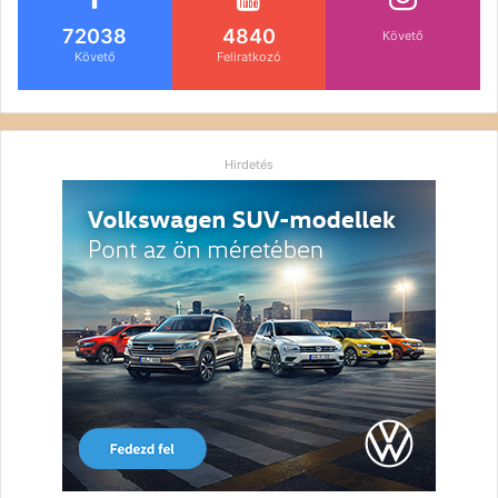
72038
4840
Követő
Követő
Feliratkozó
Hirdetés