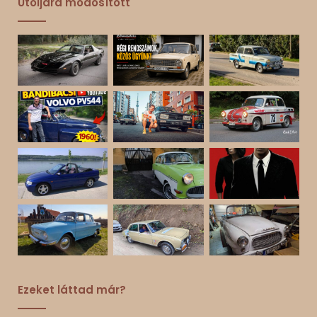
Utoljára módosított
Ezeket láttad már?