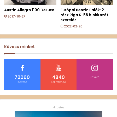
Austin Allegro 1100 DeLuxe
Európai Benzin Falók: 2.
rész Riga S-58 blokk szét
2017-10-27
szerelés
2022-02-26
Kövess minket
72060
4840
Követő
Követő
Feliratkozó
Hirdetés