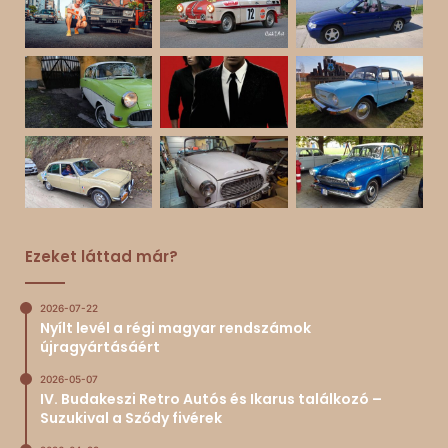
Ezeket láttad már?
2026-07-22
Nyílt levél a régi magyar rendszámok
újragyártásáért
2026-05-07
IV. Budakeszi Retro Autós és Ikarus találkozó –
Suzukival a Sződy fivérek