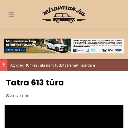
Menü
Az öreg 104-es, aki nem tudott nemet mondani
Tatra 613 túra
2016-11-30