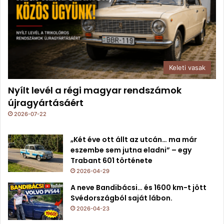
Keleti vasak
Nyílt levél a régi magyar rendszámok
újragyártásáért
2026-07-22
„Két éve ott állt az utcán… ma már
eszembe sem jutna eladni” – egy
Trabant 601 története
2026-04-29
A neve Bandibácsi… és 1600 km-t jött
Svédországból saját lábon.
2026-04-23