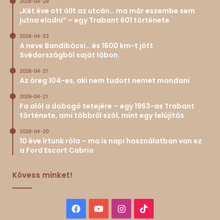
2026-04-29
„Két éve ott állt az utcán… ma már eszembe sem
jutna eladni” – egy Trabant 601 története
2026-04-23
A neve Bandibácsi… és 1600 km-t jött
Svédországból saját lábon.
2026-04-21
Az öreg 104-es, aki nem tudott nemet mondani
2026-04-21
Fa alól a dobogó tetejére – egy 1963-as Trabant
története, ami többről szól, mint egy felújítás
2026-04-20
10 éve írtunk róla – ma is napi használatban van ez
a Ford Escort Cabrio
Kövess minket!
Facebook
YouTube
Instagram
TikTok