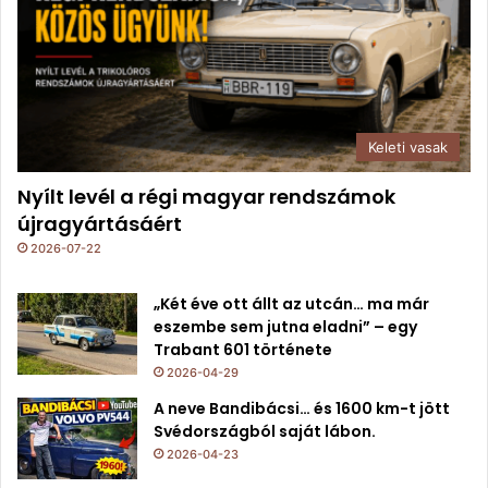
Keleti vasak
Nyílt levél a régi magyar rendszámok
újragyártásáért
2026-07-22
„Két éve ott állt az utcán… ma már
eszembe sem jutna eladni” – egy
Trabant 601 története
2026-04-29
A neve Bandibácsi… és 1600 km-t jött
Svédországból saját lábon.
2026-04-23