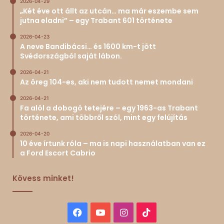
2026-04-29
„Két éve ott állt az utcán… ma már eszembe sem
jutna eladni” – egy Trabant 601 története
2026-04-23
A neve Bandibácsi… és 1600 km-t jött
Svédországból saját lábon.
2026-04-21
Az öreg 104-es, aki nem tudott nemet mondani
2026-04-21
Fa alól a dobogó tetejére – egy 1963-as Trabant
története, ami többről szól, mint egy felújítás
2026-04-20
10 éve írtunk róla – ma is napi használatban van ez
a Ford Escort Cabrio
Kövess minket!
Facebook
YouTube
Instagram
TikTok