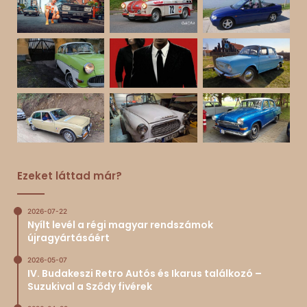
Ezeket láttad már?
2026-07-22
Nyílt levél a régi magyar rendszámok
újragyártásáért
2026-05-07
IV. Budakeszi Retro Autós és Ikarus találkozó –
Suzukival a Sződy fivérek