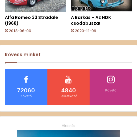
Alfa Romeo 33 Stradale
A Barkas – Az NDK
(1968)
csodabusza!
2018-06-06
2020-11-09
Kövess minket
72060
4840
Követő
Követő
Feliratkozó
Hirdetés