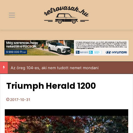
Menü
Fa alól a dobogó tetejére – egy 1963-as Trabant története, ami többről szól, mint egy felújítás
Triumph Herald 1200
2017-10-31