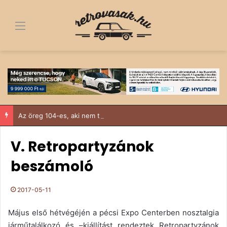
Menü
Az öreg 104-es, aki nem tudott nemet mondani
V. Retropartyzánok
beszámoló
2017-05-11
Május első hétvégéjén a pécsi Expo Centerben nosztalgia
járműtalálkozó és –kiállítást rendeztek Retropartyzánok