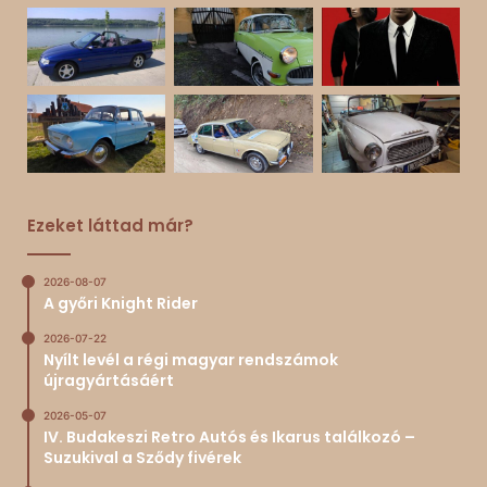
Ezeket láttad már?
2026-08-07
A győri Knight Rider
2026-07-22
Nyílt levél a régi magyar rendszámok
újragyártásáért
2026-05-07
IV. Budakeszi Retro Autós és Ikarus találkozó –
Suzukival a Sződy fivérek