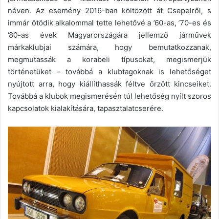
néven. Az esemény 2016-ban költözött át Csepelről, s
immár ötödik alkalommal tette lehetővé a ’60-as, ’70-es és
’80-as évek Magyarországára jellemző járművek
márkaklubjai számára, hogy bemutatkozzanak,
megmutassák a korabeli típusokat, megismerjük
történetüket – továbbá a klubtagoknak
is lehetőséget
nyújtott arra, hogy kiállíthassák féltve őrzött kincseiket.
Továbbá a
klubok megismerésén túl lehetőség nyílt szoros
kapcsolatok kialakítására, tapasztalatcserére.