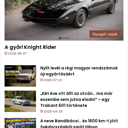
Nyugati vasak
A győri Knight Rider
2026-08-07
Nyílt levél a régi magyar rendszámok
újragyártásáért
2026-07-22
„Két éve ott állt az utcán… ma már
eszembe sem jutna eladni” – egy
Trabant 601 története
2026-04-29
A neve Bandibácsi… és 1600 km-t jött
Svédországból saját lábon.