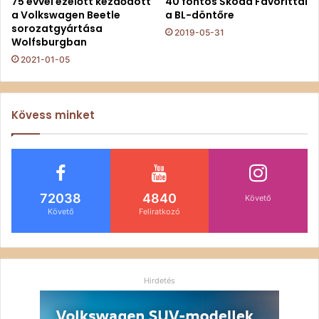
75 évvel ezelőtt kezdődött
40 fontos Škoda Favorittal
a Volkswagen Beetle
a BL-döntőre
sorozatgyártása
2019-05-31
Wolfsburgban
2021-01-05
Kövess minket
72038
4840
Követő
Követő
Feliratkozó
Hirdetés