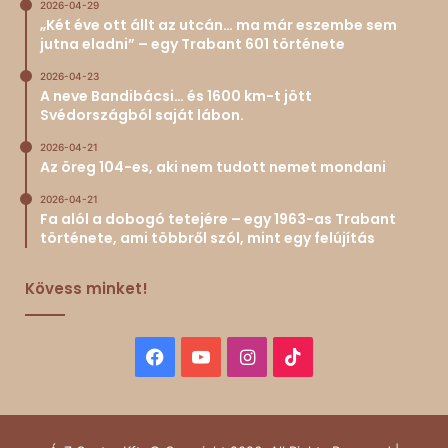
2026-04-29
„Két éve ott állt az utcán… ma már eszembe sem
jutna eladni” – egy Trabant 601 története
2026-04-23
A neve Bandibácsi… és 1600 km-t jött
Svédországból saját lábon.
2026-04-21
Az öreg 104-es, aki nem tudott nemet mondani
2026-04-21
Fa alól a dobogó tetejére – egy 1963-as Trabant
története, ami többről szól, mint egy felújítás
Kövess minket!
Facebook
YouTube
Instagram
TikTok