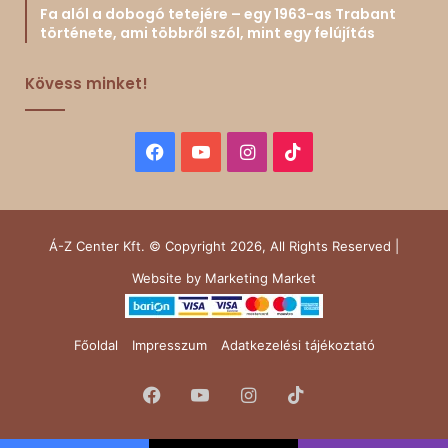
Fa alól a dobogó tetejére – egy 1963-as Trabant
története, ami többről szól, mint egy felújítás
Kövess minket!
Facebook
YouTube
Instagram
TikTok
Á-Z Center Kft. © Copyright 2026, All Rights Reserved |
Website by
Marketing Market
Főoldal
Impresszum
Adatkezelési tájékoztató
Facebook
YouTube
Instagram
TikTok