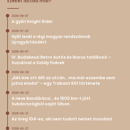
Ezeket láttad már?
2026-08-07
A győri Knight Rider
2026-07-22
Nyílt levél a régi magyar rendszámok
újragyártásáért
2026-05-07
IV. Budakeszi Retro Autós és Ikarus találkozó –
Suzukival a Sződy fivérek
2026-04-29
„Két éve ott állt az utcán… ma már eszembe sem
jutna eladni” – egy Trabant 601 története
2026-04-23
A neve Bandibácsi… és 1600 km-t jött
Svédországból saját lábon.
2026-04-21
Az öreg 104-es, aki nem tudott nemet mondani
2026-04-21