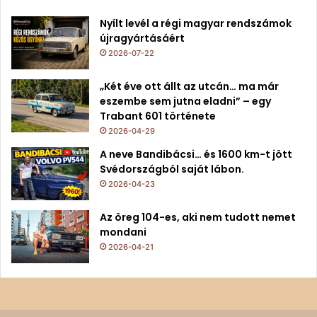
Nyílt levél a régi magyar rendszámok
újragyártásáért
2026-07-22
„Két éve ott állt az utcán… ma már
eszembe sem jutna eladni” – egy
Trabant 601 története
2026-04-29
A neve Bandibácsi… és 1600 km-t jött
Svédországból saját lábon.
2026-04-23
Az öreg 104-es, aki nem tudott nemet
mondani
2026-04-21