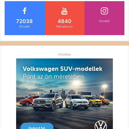
72038
4840
Követő
Követő
Feliratkozó
Hirdetés