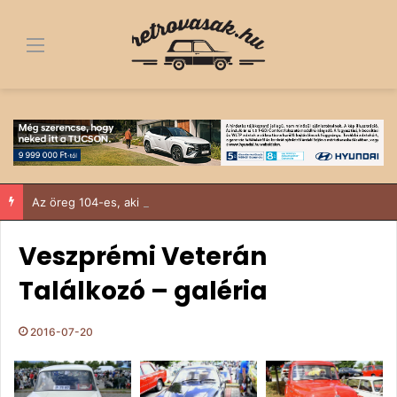
Menü
Az öreg 104-es, aki nem tudott nemet mondani
Veszprémi Veterán
Találkozó – galéria
2016-07-20