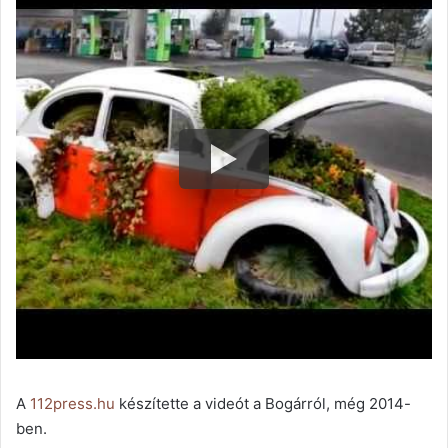
A
112press.hu
készítette a videót a Bogárról, még 2014-
ben.