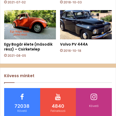
2021-07-02
2018-10-03
Egy Bogár élete (második
Volvo PV 444A
rész) – Csirketelep
2016-10-18
2021-08-05
Kövess minket
72038
4840
Követő
Követő
Feliratkozó