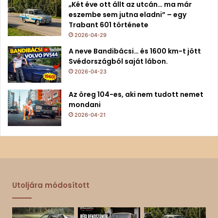
„Két éve ott állt az utcán… ma már
eszembe sem jutna eladni” – egy
Trabant 601 története
2026-04-29
A neve Bandibácsi… és 1600 km-t jött
Svédországból saját lábon.
2026-04-23
Az öreg 104-es, aki nem tudott nemet
mondani
2026-04-21
Utoljára módosított