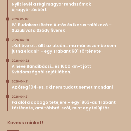
Nyílt levél a régi magyar rendszámok
újragyártásáért
2026-05-07
IV. Budakeszi Retro Autós és Ikarus találkozó –
Suzukival a Sződy fivérek
2026-04-29
„Két éve ott állt az utcán… ma már eszembe sem
jutna eladni” – egy Trabant 601 története
2026-04-23
A neve Bandibácsi… és 1600 km-t jött
Svédországból saját lábon.
2026-04-21
Az öreg 104-es, aki nem tudott nemet mondani
2026-04-21
Fa alól a dobogó tetejére – egy 1963-as Trabant
története, ami többről szól, mint egy felújítás
Kövess minket!