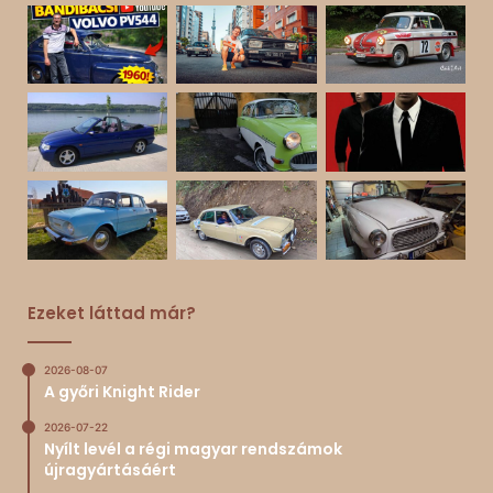
Ezeket láttad már?
2026-08-07
A győri Knight Rider
2026-07-22
Nyílt levél a régi magyar rendszámok
újragyártásáért