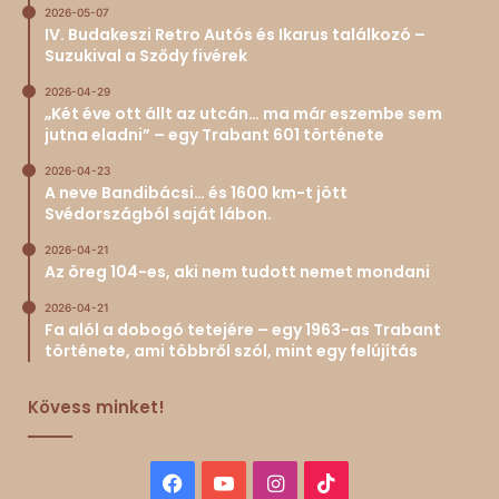
2026-05-07
IV. Budakeszi Retro Autós és Ikarus találkozó –
Suzukival a Sződy fivérek
2026-04-29
„Két éve ott állt az utcán… ma már eszembe sem
jutna eladni” – egy Trabant 601 története
2026-04-23
A neve Bandibácsi… és 1600 km-t jött
Svédországból saját lábon.
2026-04-21
Az öreg 104-es, aki nem tudott nemet mondani
2026-04-21
Fa alól a dobogó tetejére – egy 1963-as Trabant
története, ami többről szól, mint egy felújítás
Kövess minket!
Facebook
YouTube
Instagram
TikTok