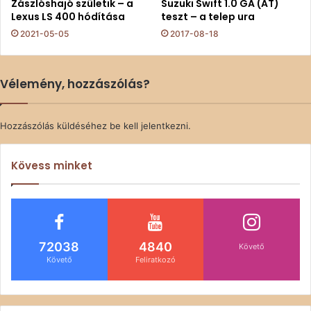
Zászlóshajó születik – a
Suzuki Swift 1.0 GA (AT)
Lexus LS 400 hódítása
teszt – a telep ura
2021-05-05
2017-08-18
Vélemény, hozzászólás?
Hozzászólás küldéséhez
be kell jelentkezni
.
Kövess minket
72038
4840
Követő
Követő
Feliratkozó