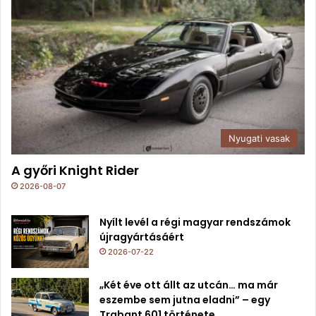
Nyugati vasak
A győri Knight Rider
2026-08-07
Nyílt levél a régi magyar rendszámok
újragyártásáért
2026-07-22
„Két éve ott állt az utcán… ma már
eszembe sem jutna eladni” – egy
Trabant 601 története