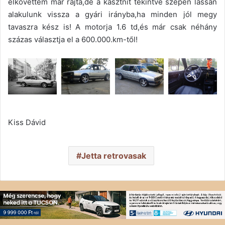
elkövettem már rajta,de a kasztnit tekintve szépen lassan
alakulunk vissza a gyári irányba,ha minden jól megy
tavaszra kész is! A motorja 1.6 td,és már csak néhány
százas választja el a 600.000.km-től!
Kiss Dávid
Jetta retrovasak