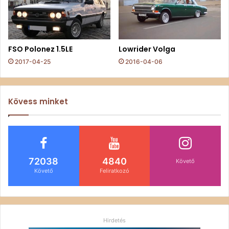
FSO Polonez 1.5LE
Lowrider Volga
2017-04-25
2016-04-06
Kövess minket
72038
4840
Követő
Követő
Feliratkozó
Hirdetés