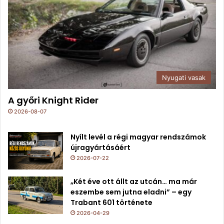
Nyugati vasak
A győri Knight Rider
2026-08-07
Nyílt levél a régi magyar rendszámok
újragyártásáért
2026-07-22
„Két éve ott állt az utcán… ma már
eszembe sem jutna eladni” – egy
Trabant 601 története
2026-04-29