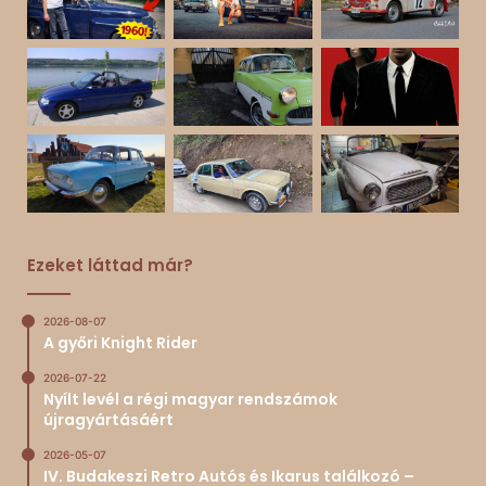
Ezeket láttad már?
2026-08-07
A győri Knight Rider
2026-07-22
Nyílt levél a régi magyar rendszámok
újragyártásáért
2026-05-07
IV. Budakeszi Retro Autós és Ikarus találkozó –