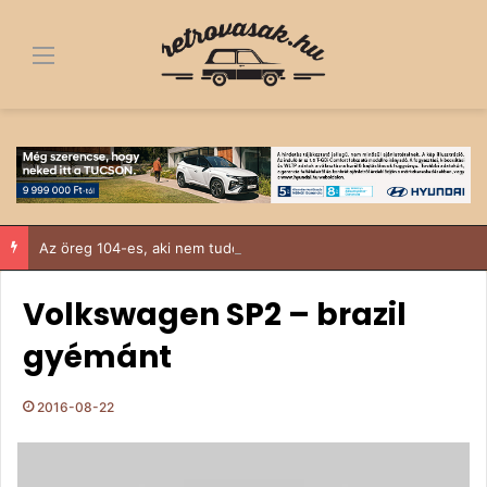
Menü
Az öreg 104-es, aki nem tudott nemet mondani
Volkswagen SP2 – brazil
gyémánt
2016-08-22