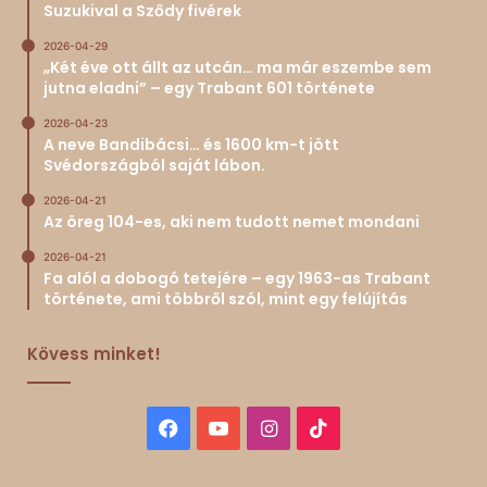
Suzukival a Sződy fivérek
2026-04-29
„Két éve ott állt az utcán… ma már eszembe sem
jutna eladni” – egy Trabant 601 története
2026-04-23
A neve Bandibácsi… és 1600 km-t jött
Svédországból saját lábon.
2026-04-21
Az öreg 104-es, aki nem tudott nemet mondani
2026-04-21
Fa alól a dobogó tetejére – egy 1963-as Trabant
története, ami többről szól, mint egy felújítás
Kövess minket!
Facebook
YouTube
Instagram
TikTok