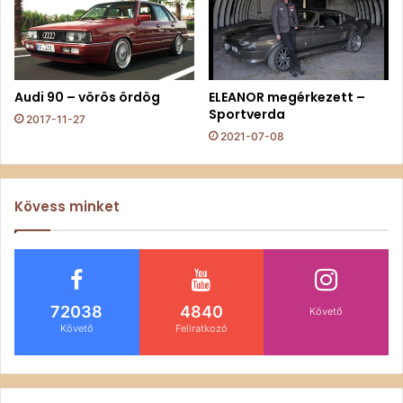
Audi 90 – vörös ördög
ELEANOR megérkezett –
Sportverda
2017-11-27
2021-07-08
Kövess minket
72038
4840
Követő
Követő
Feliratkozó