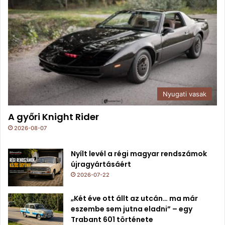
Nyugati vasak
A győri Knight Rider
2026-08-07
Nyílt levél a régi magyar rendszámok
újragyártásáért
2026-07-22
„Két éve ott állt az utcán… ma már
eszembe sem jutna eladni” – egy
Trabant 601 története