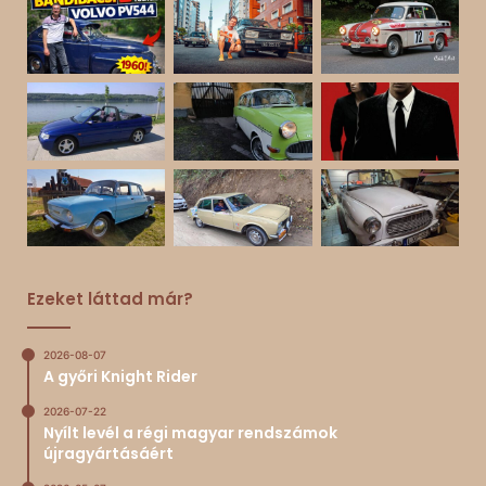
Ezeket láttad már?
2026-08-07
A győri Knight Rider
2026-07-22
Nyílt levél a régi magyar rendszámok
újragyártásáért