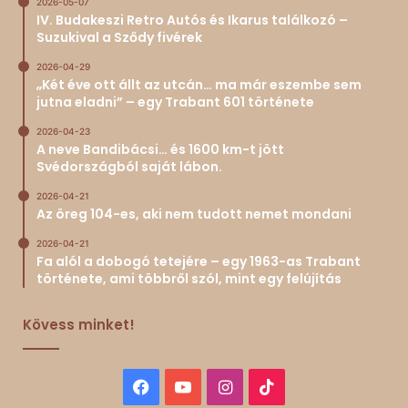
2026-05-07
IV. Budakeszi Retro Autós és Ikarus találkozó –
Suzukival a Sződy fivérek
2026-04-29
„Két éve ott állt az utcán… ma már eszembe sem
jutna eladni” – egy Trabant 601 története
2026-04-23
A neve Bandibácsi… és 1600 km-t jött
Svédországból saját lábon.
2026-04-21
Az öreg 104-es, aki nem tudott nemet mondani
2026-04-21
Fa alól a dobogó tetejére – egy 1963-as Trabant
története, ami többről szól, mint egy felújítás
Kövess minket!
Facebook
YouTube
Instagram
TikTok