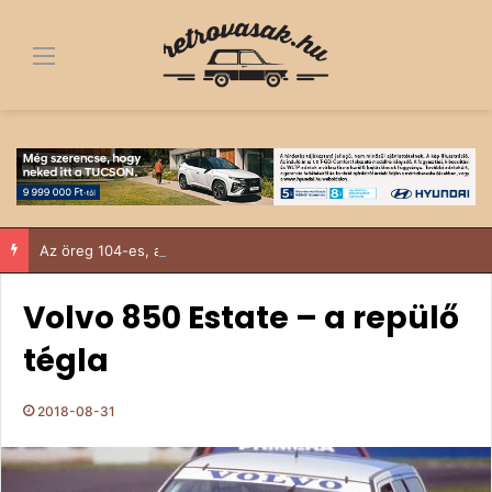
Menü
Az öreg 104-es, aki nem tudott nemet mondani
Volvo 850 Estate – a repülő
tégla
2018-08-31