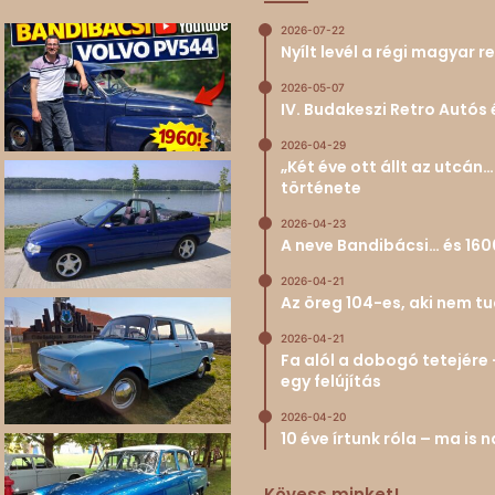
2026-07-22
Nyílt levél a régi magyar
2026-05-07
IV. Budakeszi Retro Autós 
2026-04-29
„Két éve ott állt az utcá
története
2026-04-23
A neve Bandibácsi… és 160
2026-04-21
Az öreg 104-es, aki nem 
2026-04-21
Fa alól a dobogó tetejére 
egy felújítás
2026-04-20
10 éve írtunk róla – ma is
Kövess minket!