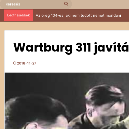
Keresés
Legfrissebbek
Az öreg 104-es, aki nem tudott nemet mondani
Wartburg 311 javít
2018-11-27