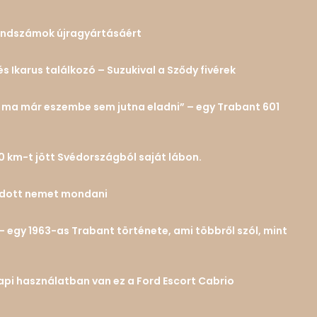
 rendszámok újragyártásáért
és Ikarus találkozó – Suzukival a Sződy fivérek
n… ma már eszembe sem jutna eladni” – egy Trabant 601
0 km-t jött Svédországból saját lábon.
tudott nemet mondani
– egy 1963-as Trabant története, ami többről szól, mint
 napi használatban van ez a Ford Escort Cabrio