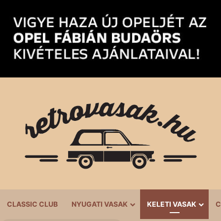
CLASSIC CLUB
NYUGATI VASAK
KELETI VASAK
C