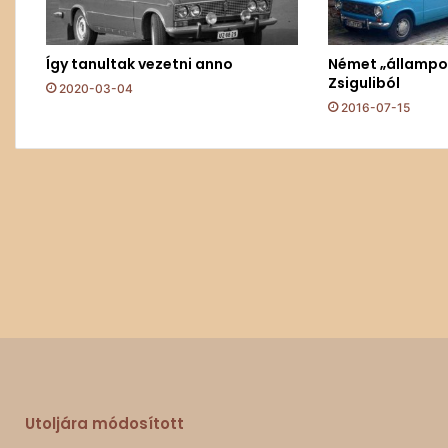
Így tanultak vezetni anno
Német „állampol
Zsiguliból
2020-03-04
2016-07-15
Utoljára módosított