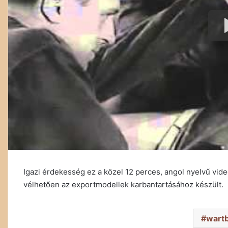
Igazi érdekesség ez a közel 12 perces, angol nyelvű vide
vélhetően az exportmodellek karbantartásához készült.
wartb