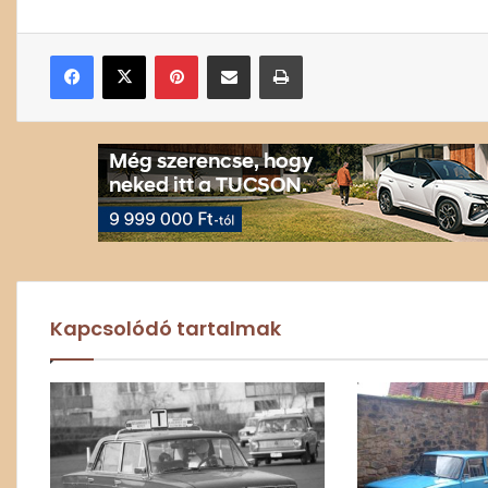
Facebook
X
Pinterest
Megosztás email-ben
Nyomtatás
Kapcsolódó tartalmak