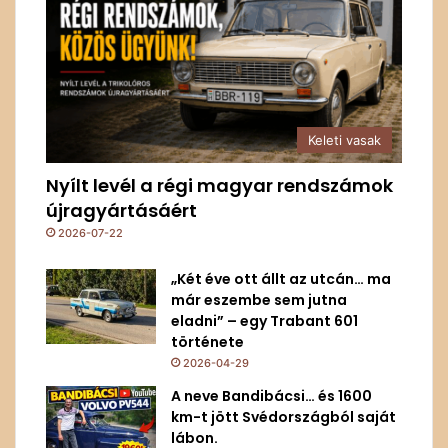
Keleti vasak
Nyílt levél a régi magyar rendszámok
újragyártásáért
2026-07-22
„Két éve ott állt az utcán… ma
már eszembe sem jutna
eladni” – egy Trabant 601
története
2026-04-29
A neve Bandibácsi… és 1600
km-t jött Svédországból saját
lábon.