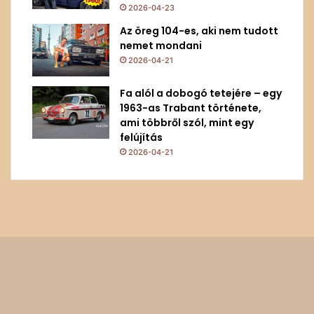
2026-04-23
Az öreg 104-es, aki nem tudott
nemet mondani
2026-04-21
Fa alól a dobogó tetejére – egy
1963-as Trabant története,
ami többről szól, mint egy
felújítás
2026-04-21