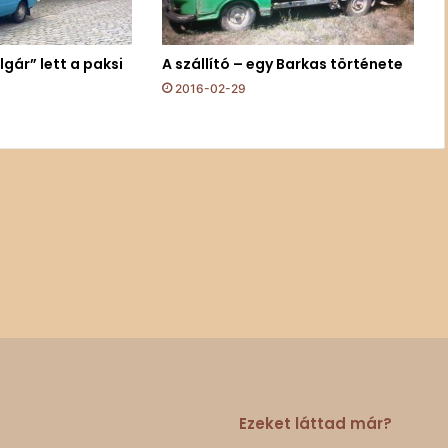
gár” lett a paksi
A szállító – egy Barkas története
2016-02-29
Ezeket láttad már?