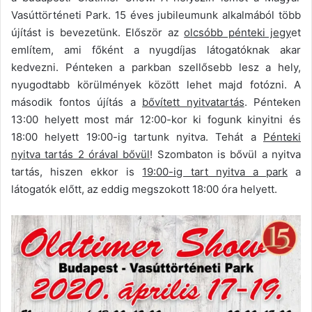
Vasúttörténeti Park. 15 éves jubileumunk alkalmából több
újítást is bevezetünk. Először az
olcsóbb pénteki jegy
et
említem, ami főként a nyugdíjas látogatóknak akar
kedvezni. Pénteken a parkban szellősebb lesz a hely,
nyugodtabb körülmények között lehet majd fotózni. A
második fontos újítás a
bővített nyitvatartás
. Pénteken
13:00 helyett most már 12:00-kor ki fogunk kinyitni és
18:00 helyett 19:00-ig tartunk nyitva. Tehát a
Pénteki
nyitva tartás 2 órával bővül
! Szombaton is bővül a nyitva
tartás, hiszen ekkor is
19:00-ig tart nyitva a park
a
látogatók előtt, az eddig megszokott 18:00 óra helyett.