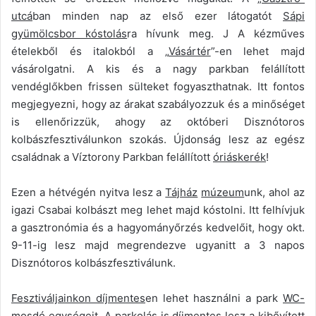
utcá
ban minden nap az első ezer látogatót
Sápi
gyümölcsbor kóstolás
ra hívunk meg. J A kézműves
ételekből és italokból a „
Vásártér
”-en lehet majd
vásárolgatni. A kis és a nagy parkban felállított
vendéglőkben frissen sülteket fogyaszthatnak. Itt fontos
megjegyezni, hogy az árakat szabályozzuk és a minőséget
is ellenőrizzük, ahogy az októberi Disznótoros
kolbászfesztiválunkon szokás. Újdonság lesz az egész
családnak a Víztorony Parkban felállított
óriáskerék
!
Ezen a hétvégén nyitva lesz a
Tájház
múzeum
unk, ahol az
igazi Csabai kolbászt meg lehet majd kóstolni. Itt felhívjuk
a gasztronómia és a hagyományőrzés kedvelőit, hogy okt.
9-11-ig lesz majd megrendezve ugyanitt a 3 napos
Disznótoros kolbászfesztiválunk.
Fesztiváljainkon díjmentes
en lehet használni a park
WC-
mosdó
egységeit. A
parkolás
is díjmentes lesz a kibővített