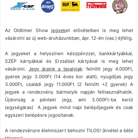
Az Oldtimer Show
jegyek
et elővételben is meg lehet
vásárolni az új web-áruházunkban, ápr. 12-én (vas.) éjfélig.
A jegyeket a helyszínen készpénzzel, bankkártyákkal,
SZÉP kártyákkal és Erzsébet kártyával is meg lehet
vásárolni.
Jegy áraink a tavalyiak
: felnőtt jegy 4.000Ft,
gyerek jegy 3.000Ft (14 éves kor alatt), nyugdíjas jegy
3.000Ft, családi jegy 11.000Ft (2 felnőtt +2 gyerek) A
jegyek a rendezvény bármelyik napján felhasználhatók.
Újdonság a pénteki jegy, ami 3.000Ft-ba kerül
(egységáras) A jegyek mind napi belépőjegyek és csak
egyszeri belépésre jogosítanak.
A rendezvényre élelmiszert behozni TILOS! (kivétel a bébi