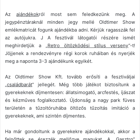
Az
ajándékok
ról most sem feledkezünk meg. A
jegypénztáraknál minden jegy mellé Oldtimer Show
emlékmatricát fogunk ajándékba adni. Kérjük ragasszák fel
az autójukra. J A fesztivál látogatói részére ismét
meghirdetjük a „
Retro öltözködési stílus verseny
”-t!
Jöjjenek a rendezvényre régi korok ruháiban és nyerjék
meg a naponta 3-3 ajándékunk egyikét.
Az Oldtimer Show Kft. tovább erősíti a fesztiváljai
„
családbarát
” jellegét. Még több játékot biztosítunk a
gyerekeknek díjmentesen: állatsimogató, arcfestés, íjászat
és kézműves foglalkoztató. Újdonság a nagy park füves
területén a tűzoltóruhába öltözős tűzoltás imitáció a
gyerekeknek, ami szintén díjmentes.
Ha már gondoltunk a gyerekekre ajándékokkal, akkor a
felnőttek se érezzék mellőzve magukat. A „
Gasztro”