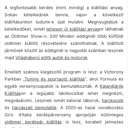
A legfontosabb kérdés (mint mindig) a kiállítási anyag.
Sokan kételkednek benne, vajon a következő
kiállításunkon tudunk-e újat mutatni. Megnyugtatjuk a
kételkedőket, ismét
teljesen új kiállítási anyag
ot láthatnak
az Oldtimer Show-n. Sőt! Minden eddiginél több külföldi
oldtimer kiállító részvételére számíthatnak. A kiállított
járművek között az eddiginél is nagyobb számban lesznek
majd
Világháború előtti autók és motorok
.
Emellett számos kiegészítő program is lesz: a Víztorony
Parkban „
Tuning és sportautó kiállítás
”, ahol Formula és
egyéb versenycsapatok is bemutatkoznak. A
Kalandjárók
Kiállítás
on a legújabb lakókocsikat lehet megnézni,
megvásárolni. Lesznek ismét katonai táborok,
harckocsik
és
harcászati bemutatók
. A 2020-as hazai vonatkozású
Giro d’Italia kerékpárverseny apropóján különleges
oldtimer kerékpár kiállítás
is lesz, korabeli jelmezes