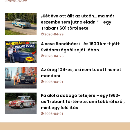
2026-07-22
„Két éve ott állt az utcán… ma már
eszembe sem jutna eladni” – egy
Trabant 601 története
2026-04-29
A neve Bandibácsi… és 1600 km-t jött
Svédországból saját lábon.
2026-04-23
Az öreg 104-es, aki nem tudott nemet
mondani
2026-04-21
Fa alól a dobogó tetejére – egy 1963-
as Trabant története, ami többről szól,
mint egy felújítás
2026-04-21