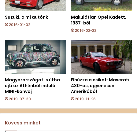
Suzuki, a mi autónk
Makulátlan Opel Kadett,
1987-ből
2016-01-02
2016-02-22
Magyarországot is útba
Elhúzza a csíkot: Maserati
ejti az Athénból induló
430-as, egyenesen
MINI-konvoj
Amerikából
2019-07-30
2019-11-26
Kövess minket