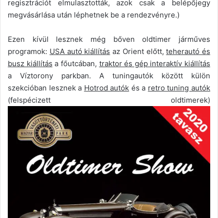
regisztrációt elmulasztották, azok csak a belépőjegy
megvásárlása után léphetnek be a rendezvényre.)
Ezen kívül lesznek még bőven oldtimer járműves
programok:
USA autó kiállítás
az Orient előtt,
teherautó és
busz kiállítás
a főutcában,
traktor és gép interaktív kiállítás
a Víztorony parkban. A tuningautók között külön
szekcióban lesznek a
Hotrod autók
és a
retro tuning autók
(felspécizett oldtimerek)