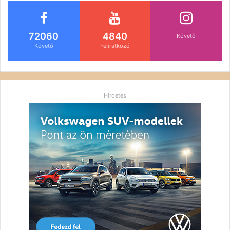
72060
4840
Követő
Követő
Feliratkozó
Hirdetés