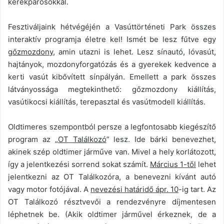
kerékpárosokkal.
Fesztiváljaink hétvégéjén a Vasúttörténeti Park összes
interaktív programja életre kel! Ismét be lesz fűtve egy
gőzmozdony
, amin utazni is lehet. Lesz sínautó, lóvasút,
hajtányok, mozdonyforgatózás és a gyerekek kedvence a
kerti vasút kibővített sínpályán. Emellett a park összes
látványossága megtekinthető: gőzmozdony kiállítás,
vasútikocsi kiállítás, terepasztal és vasútmodell kiállítás.
Oldtimeres szempontból persze a legfontosabb kiegészítő
program az „
OT Találkozó
” lesz. Ide bárki benevezhet,
akinek szép oldtimer járműve van. Mivel a hely korlátozott,
így a jelentkezési sorrend sokat számít.
Március 1-től
lehet
jelentkezni az OT Találkozóra, a benevezni kívánt autó
vagy motor fotójával. A
nevezési határidő ápr. 10
-ig tart. Az
OT Találkozó résztvevői a rendezvényre díjmentesen
léphetnek be. (Akik oldtimer járművel érkeznek, de a