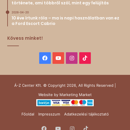
története, ami többről szól, mint egy felújítás
2026-04-20
10 éve írtunk róla – ma is napi használatban van ez
a Ford Escort Cabrio
Kövess minket!
Facebook
YouTube
Instagram
TikTok
Á-Z Center Kft. © Copyright 2026, All Rights Reserved |
Website by
Marketing Market
Főoldal
Impresszum
Adatkezelési tájékoztató
Facebook
YouTube
Instagram
TikTok