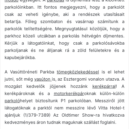
parkolóinkban. Itt fontos megjegyezni, hogy a parkolót
csak az veheti igénybe, aki a rendészek utasításait
betartja. Főleg szombaton és vasárnap számítunk a
parkolók telítettségére. Megnyugtatásul közöljük, hogy a
parkhoz közeli utcákban a parkolás hétvégén díjmentes.
Kérjük a látogatóinkat, hogy csak a parkolósávokba
parkoljanak és ne álljanak rá a zöld felületekre és a
kapubejárókba.
A Vasúttöréneti Parkba
tömegközlekedéssel
is el lehet
jutni, sőt még
vasúton
is, az Esztergomi vonalon utazva. A
mozgást kedvelők jöjjenek hozzánk
kerékpárral
! A
kerékpároknak és a
motorkerékpár
oknak külön-külön
parkoló
helyet biztosítunk P1 parkolóban. Messziről jött
látogatóknak a parktól nem messzire lévő Vitta Hotel-t
ajánljuk (1/379-7389) Az Oldtimer Show-ra hivatkozva
kedvezményes áron tudnak maguknak szállást foglalni.