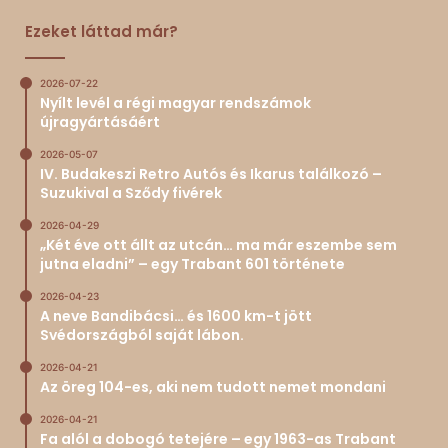
Ezeket láttad már?
2026-07-22
Nyílt levél a régi magyar rendszámok
újragyártásáért
2026-05-07
IV. Budakeszi Retro Autós és Ikarus találkozó –
Suzukival a Sződy fivérek
2026-04-29
„Két éve ott állt az utcán… ma már eszembe sem
jutna eladni” – egy Trabant 601 története
2026-04-23
A neve Bandibácsi… és 1600 km-t jött
Svédországból saját lábon.
2026-04-21
Az öreg 104-es, aki nem tudott nemet mondani
2026-04-21
Fa alól a dobogó tetejére – egy 1963-as Trabant