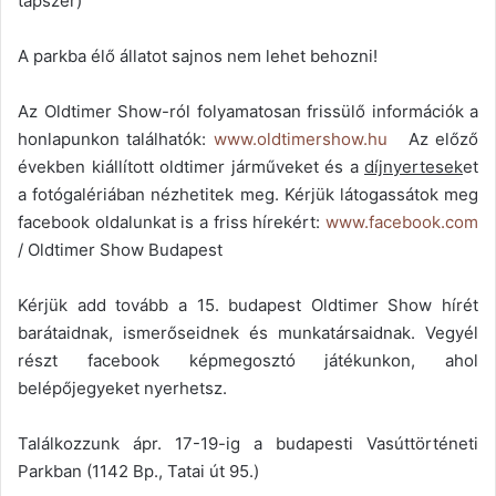
tápszer)
A parkba élő állatot sajnos nem lehet behozni!
Az Oldtimer Show-ról folyamatosan frissülő információk a
honlapunkon találhatók:
www.oldtimershow.hu
Az előző
években kiállított oldtimer járműveket és a
díjnyertesek
et
a fotógalériában nézhetitek meg. Kérjük látogassátok meg
facebook oldalunkat is a friss hírekért:
www.facebook.com
/ Oldtimer Show Budapest
Kérjük add tovább a 15. budapest Oldtimer Show hírét
barátaidnak, ismerőseidnek és munkatársaidnak. Vegyél
részt facebook képmegosztó játékunkon, ahol
belépőjegyeket nyerhetsz.
Találkozzunk ápr. 17-19-ig a budapesti Vasúttörténeti
Parkban (1142 Bp., Tatai út 95.)