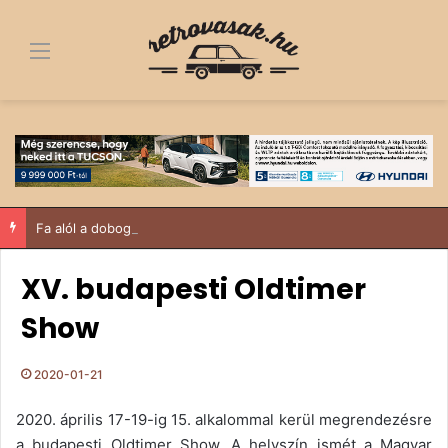
Menü
Fa alól a dobogó tetejére – egy 1963-as Trabant története, ami többről szól, mint egy felújítás
XV. budapesti Oldtimer
Show
2020-01-21
2020. április 17-19-ig 15. alkalommal kerül megrendezésre
a budapesti Oldtimer Show. A helyszín ismét a Magyar