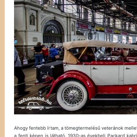
Ahogy fentebb írtam, a tömegtermelésű veteránok mellett 
a fenti képen is látható, 1930-as évekbeli Packard kab