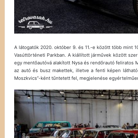
A látogatók 2020. október 9. és 11.-e között több mint
Vasúttörténeti Parkban. A kiállított járművek között s
egy mentőautóvá alakított Nysa és rendőrautó feliratos M
az autó és busz makettek, illetve a fenti képen látható
Moszkvics”-ként tűntetett fel, megjelenése egyértelműen