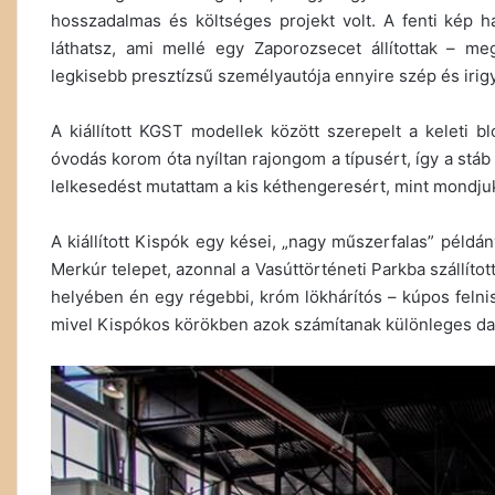
hosszadalmas és költséges projekt volt. A fenti kép há
láthatsz, ami mellé egy Zaporozsecet állítottak – m
legkisebb presztízsű személyautója ennyire szép és irigy
A kiállított KGST modellek között szerepelt a keleti b
óvodás korom óta nyíltan rajongom a típusért, így a stá
lelkesedést mutattam a kis kéthengeresért, mint mondjuk
A kiállított Kispók egy kései, „nagy műszerfalas” példán
Merkúr telepet, azonnal a Vasúttörténeti Parkba szállíto
helyében én egy régebbi, króm lökhárítós – kúpos felnis 
mivel Kispókos körökben azok számítanak különleges d