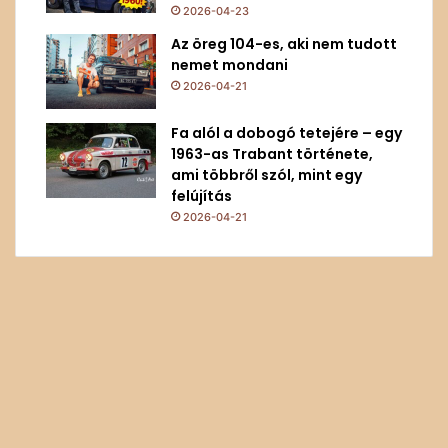
2026-04-23
Az öreg 104-es, aki nem tudott
nemet mondani
2026-04-21
Fa alól a dobogó tetejére – egy
1963-as Trabant története,
ami többről szól, mint egy
felújítás
2026-04-21