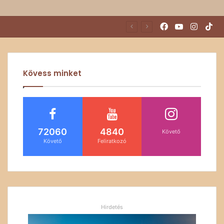
Facebook
YouTube
Instag
Ti
Kövess minket
72060
4840
Követő
Követő
Feliratkozó
Hirdetés