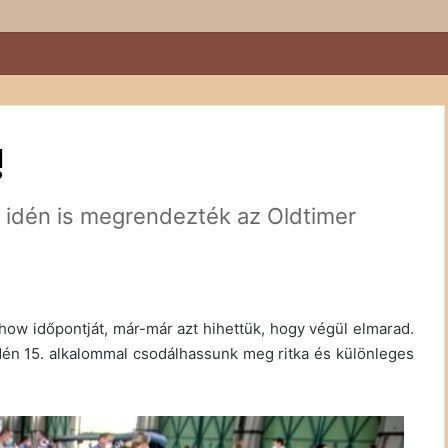
énete, ami többről szól, mint egy felújítás
!
e idén is megrendezték az Oldtimer
how időpontját, már-már azt hihettük, hogy végül elmarad.
dén 15. alkalommal csodálhassunk meg ritka és különleges