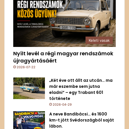
Keleti vasak
Nyílt levél a régi magyar rendszámok
újragyártásáért
2026-07-22
„Két éve ott állt az utcán… ma
már eszembe sem jutna
eladni” – egy Trabant 601
története
2026-04-29
A neve Bandibácsi… és 1600
km-t jött Svédországból saját
lábon.