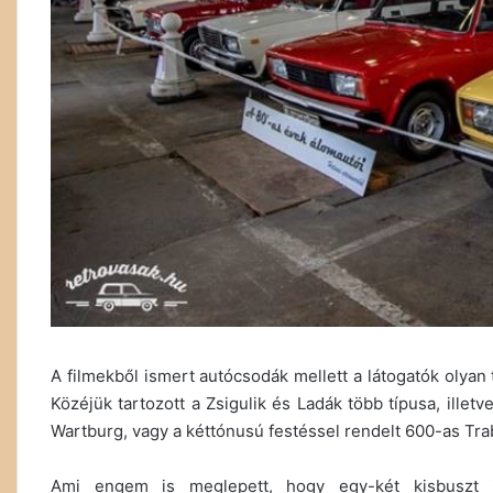
A filmekből ismert autócsodák mellett a látogatók olyan 
Közéjük tartozott a Zsigulik és Ladák több típusa, ille
Wartburg, vagy a kéttónusú festéssel rendelt 600-as Tra
Ami engem is meglepett, hogy egy-két kisbuszt is 