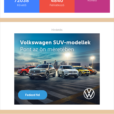
72038
4840
Követő
Követő
Feliratkozó
Hirdetés