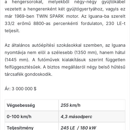
a hengersorokat, melyekből négy-négy gyújtókábel
vezetett a hengerenként két gyújtógyertyához, vagyis ez
már 1969-ben TWIN SPARK motor. Az Iguana-ba szerelt
33/2 erőmű 8800-as percenkénti fordulaton, 230 LE-t
teljesít.
Az általános autóépítési szokásokkal szemben, az Iguana
nyomtávja nem elöl a szélesebb (1350 mm), hanem hátul
(1445 mm). A futóművek kialakításuk szerint független
felfüggesztésűek. A biztos megállásról négy belső hűtésű
tárcsafék gondoskodik.
Ár: 3 000 000 $
Végsebesség
255 km/h
0-100 km/h
4,3 másodperc
Teljesítmény
245 LE / 180 kW