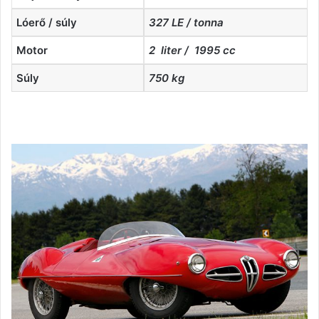
Lóerő / súly
327 LE / tonna
Motor
2 liter / 1995 cc
Súly
750 kg