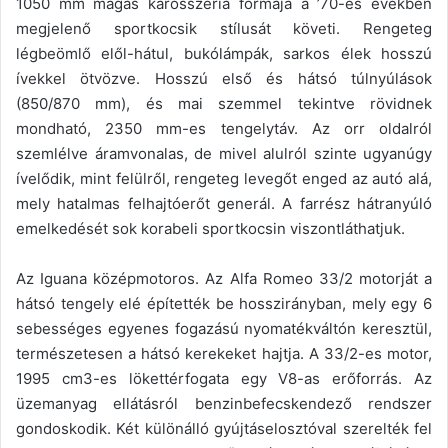
1050 mm magas karosszéria formája a ’70-es években
megjelenő sportkocsik stílusát követi. Rengeteg
légbeömlő elől-hátul, bukólámpák, sarkos élek hosszú
ívekkel ötvözve. Hosszú első és hátsó túlnyúlások
(850/870 mm), és mai szemmel tekintve rövidnek
mondható, 2350 mm-es tengelytáv. Az orr oldalról
szemlélve áramvonalas, de mivel alulról szinte ugyanúgy
ívelődik, mint felülről, rengeteg levegőt enged az autó alá,
mely hatalmas felhajtóerőt generál. A farrész hátranyúló
emelkedését sok korabeli sportkocsin viszontláthatjuk.
Az Iguana középmotoros. Az Alfa Romeo 33/2 motorját a
hátsó tengely elé építették be hosszirányban, mely egy 6
sebességes egyenes fogazású nyomatékváltón keresztül,
természetesen a hátsó kerekeket hajtja. A 33/2-es motor,
1995 cm3-es lökettérfogata egy V8-as erőforrás. Az
üzemanyag ellátásról benzinbefecskendező rendszer
gondoskodik. Két különálló gyújtáselosztóval szerelték fel