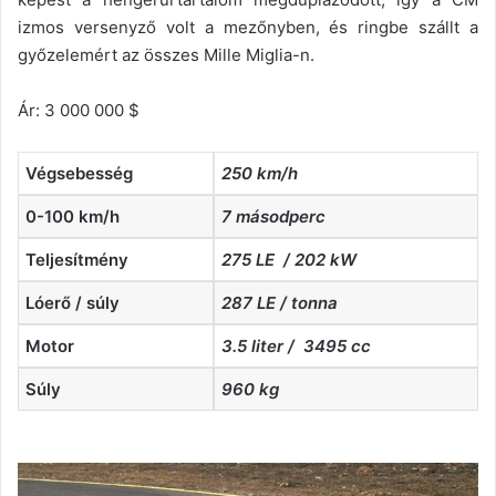
izmos versenyző volt a mezőnyben, és ringbe szállt a
győzelemért az összes Mille Miglia-n.
Ár: 3 000 000 $
Végsebesség
250 km/h
0-100 km/h
7 másodperc
Teljesítmény
275 LE / 202 kW
Lóerő / súly
287 LE / tonna
Motor
3.5 liter / 3495 cc
Súly
960 kg