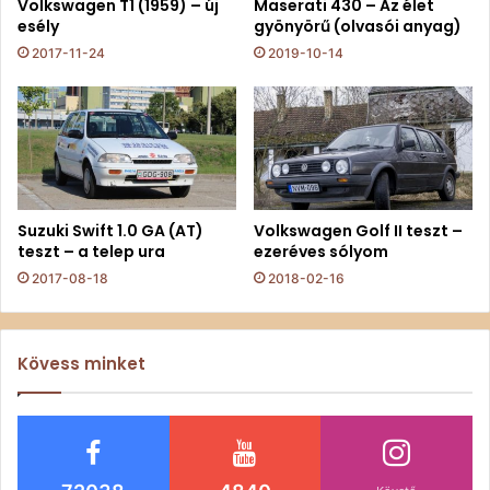
Volkswagen T1 (1959) – új
Maserati 430 – Az élet
esély
gyönyörű (olvasói anyag)
2017-11-24
2019-10-14
Suzuki Swift 1.0 GA (AT)
Volkswagen Golf II teszt –
teszt – a telep ura
ezeréves sólyom
2017-08-18
2018-02-16
Kövess minket