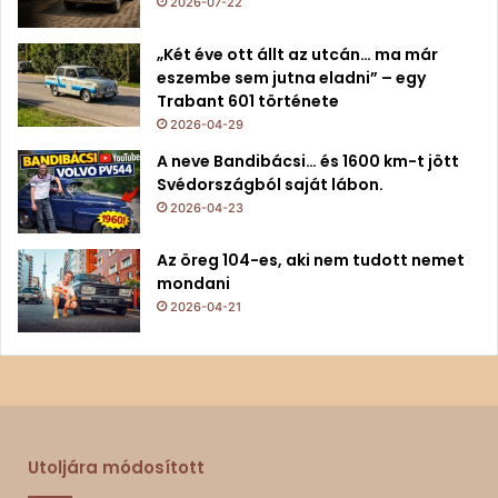
2026-07-22
„Két éve ott állt az utcán… ma már
eszembe sem jutna eladni” – egy
Trabant 601 története
2026-04-29
A neve Bandibácsi… és 1600 km-t jött
Svédországból saját lábon.
2026-04-23
Az öreg 104-es, aki nem tudott nemet
mondani
2026-04-21
Utoljára módosított