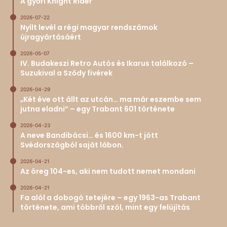
A győri Knight Rider
2026-07-22
Nyílt levél a régi magyar rendszámok
újragyártásáért
2026-05-07
IV. Budakeszi Retro Autós és Ikarus találkozó –
Suzukival a Sződy fivérek
2026-04-29
„Két éve ott állt az utcán… ma már eszembe sem
jutna eladni” – egy Trabant 601 története
2026-04-23
A neve Bandibácsi… és 1600 km-t jött
Svédországból saját lábon.
2026-04-21
Az öreg 104-es, aki nem tudott nemet mondani
2026-04-21
Fa alól a dobogó tetejére – egy 1963-as Trabant
története, ami többről szól, mint egy felújítás