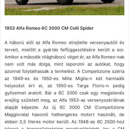
1953 Alfa Romeo 6C 3000 CM Colli Spider
A háború elől az Alfa Romeo elrejtette versenyautóit és
terveit, mielőtt a gyártás felfüggesztésére került a sor.
Amikor a második világháború véget ér, az Alfa Romeo-nak
nem volt más dolga, mint leporolni az autókat, hogy
azonnal folytathassák a termelést. A Competizione széria
az 1949-es és 1950-es Mille Miglia-n két harmadik
helyezést ért el, az 1950-es Targa Florio-n pedig
győzelmet aratott. Bár a 6C 3000 csak egy megjelenés
erejéig született meg, az Alfa 1953-as versenyszériáinak
alapját képezte. Az új 6C 3000 CM (Competizione
Maggiorata) hasonló hathengeres motort használt, de
ebben 3,5 literes motor került. Az 1948-as 6C 2500-hoz
képest a hengerűrtartalom megduplázódott, így a CM