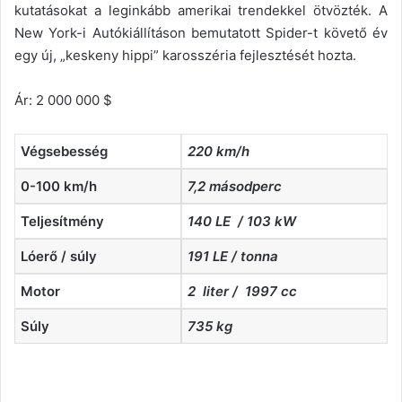
kutatásokat a leginkább amerikai trendekkel ötvözték. A
New York-i Autókiállításon bemutatott Spider-t követő év
egy új, „keskeny hippi” karosszéria fejlesztését hozta.
Ár: 2 000 000 $
Végsebesség
220 km/h
0-100 km/h
7,2 másodperc
Teljesítmény
140 LE / 103 kW
Lóerő / súly
191 LE / tonna
Motor
2 liter / 1997 cc
Súly
735 kg