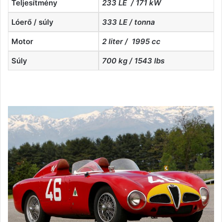
Teljesítmény
233 LE / 171 kW
Lóerő / súly
333 LE / tonna
Motor
2 liter / 1995 cc
Súly
700 kg / 1543 lbs