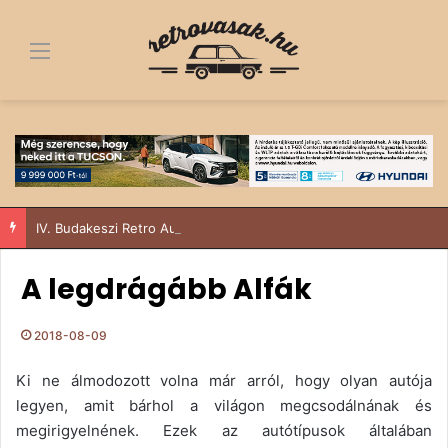
Menü
IV. Budakeszi Retro Autós és Ikarus találkozó – Suzukival a Sződy fivérek
A legdrágább Alfák
2018-08-09
Ki ne álmodozott volna már arról, hogy olyan autója
legyen, amit bárhol a világon megcsodálnának és
megirigyelnének. Ezek az autótípusok általában