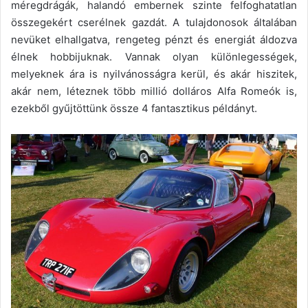
méregdrágák, halandó embernek szinte felfoghatatlan
összegekért cserélnek gazdát. A tulajdonosok általában
nevüket elhallgatva, rengeteg pénzt és energiát áldozva
élnek hobbijuknak. Vannak olyan különlegességek,
melyeknek ára is nyilvánosságra kerül, és akár hiszitek,
akár nem, léteznek több millió dolláros Alfa Romeók is,
ezekből gyűjtöttünk össze 4 fantasztikus példányt.