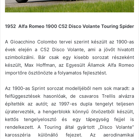
1952 Alfa Romeo 1900 C52 Disco Volante Touring Spider
A Gioacchino Colombo tervei szerint készült az 1900-as
évek elején a C52 Disco Volante, ami a jövőt hivatott
szimbolizálni. Bár csak egy kisebb sorozat részeként
készült, Max Hoffman, az Egyesült Államok Alfa Romeo
importőre ösztönözte a folyamatos fejlesztést.
Az 1900-as Sprint sorozat modelljéből nem sok maradt: a
felfüggesztések hasonlóak, de csavaros Trellis alvázra
építették az autót; az 1997-es dupla tengelyt teljesen
újratervezték, a hengerblokk könnyű ötvözetből készült,
kettős tengelyelosztó és egy tápegység fejjel is
rendelkezett. A Touring által gyártott „Disco Volante”
karosszéria különálló fejezet. Az aerodinamikai