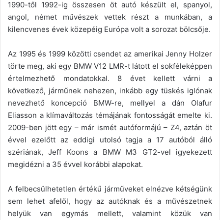
1990-től 1992-ig összesen öt autó készült el, spanyol,
angol, német művészek vettek részt a munkában, a
kilencvenes évek közepéig Európa volt a sorozat bölcsője.
Az 1995 és 1999 közötti csendet az amerikai Jenny Holzer
törte meg, aki egy BMW V12 LMR-t látott el sokféleképpen
értelmezhető mondatokkal. 8 évet kellett várni a
következő, járműnek nehezen, inkább egy tüskés iglónak
nevezhető koncepció BMW-re, mellyel a dán Olafur
Eliasson a klímaváltozás témájának fontosságát emelte ki.
2009-ben jött egy – már ismét autóformájú – Z4, aztán öt
évvel ezelőtt az eddigi utolsó tagja a 17 autóból álló
szériának, Jeff Koons a BMW M3 GT2-vel igyekezett
megidézni a 35 évvel korábbi alapokat.
A felbecsülhetetlen értékű járműveket elnézve kétségünk
sem lehet afelől, hogy az autóknak és a művészetnek
helyük van egymás mellett, valamint közük van