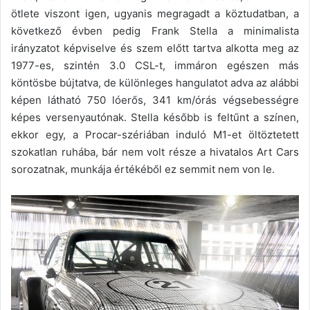
ötlete viszont igen, ugyanis megragadt a köztudatban, a
következő évben pedig Frank Stella a minimalista
irányzatot képviselve és szem előtt tartva alkotta meg az
1977-es, szintén 3.0 CSL-t, immáron egészen más
köntösbe bújtatva, de különleges hangulatot adva az alábbi
képen látható 750 lóerős, 341 km/órás végsebességre
képes versenyautónak. Stella később is feltűnt a színen,
ekkor egy, a Procar-szériában induló M1-et öltöztetett
szokatlan ruhába, bár nem volt része a hivatalos Art Cars
sorozatnak, munkája értékéből ez semmit nem von le.