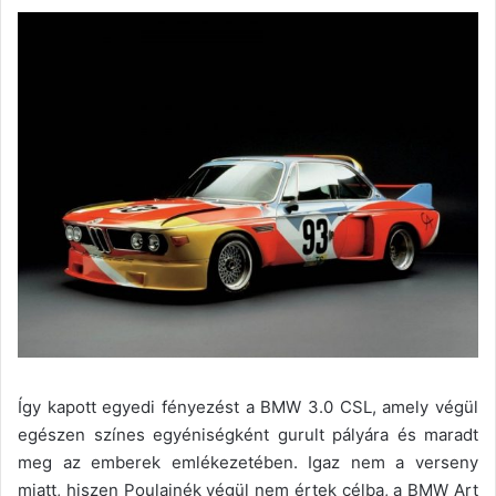
Így kapott egyedi fényezést a BMW 3.0 CSL, amely végül
egészen színes egyéniségként gurult pályára és maradt
meg az emberek emlékezetében. Igaz nem a verseny
miatt, hiszen Poulainék végül nem értek célba, a BMW Art