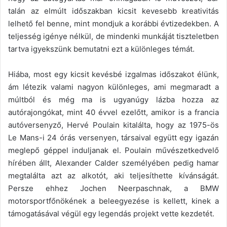
talán az elmúlt időszakban kicsit kevesebb kreativitás
lelhető fel benne, mint mondjuk a korábbi évtizedekben. A
teljesség igénye nélkül, de mindenki munkáját tiszteletben
tartva igyekszünk bemutatni ezt a különleges témát.
Hiába, most egy kicsit kevésbé izgalmas időszakot élünk,
ám létezik valami nagyon különleges, ami megmaradt a
múltból és még ma is ugyanúgy lázba hozza az
autórajongókat, mint 40 évvel ezelőtt, amikor is a francia
autóversenyző, Hervé Poulain kitalálta, hogy az 1975-ös
Le Mans-i 24 órás versenyen, társaival együtt egy igazán
meglepő géppel induljanak el. Poulain művészetkedvelő
hírében állt, Alexander Calder személyében pedig hamar
megtalálta azt az alkotót, aki teljesíthette kívánságát.
Persze ehhez Jochen Neerpaschnak, a BMW
motorsportfőnökének a beleegyezése is kellett, kinek a
támogatásával végül egy legendás projekt vette kezdetét.