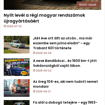
Keleti vasak
Nyílt levél a régi magyar rendszámok
újragyártásáért
2026-07-22
„Két éve ott állt az utcán… ma már
eszembe sem jutna eladni” – egy
Trabant 601 története
2026-04-29
A neve Bandibácsi… és 1600 km-t jött
Svédországból saját lábon.
2026-04-23
Az öreg 104-es, aki nem tudott nemet
mondani
2026-04-21
Fa alól a dobogó tetejére – egy 1963-