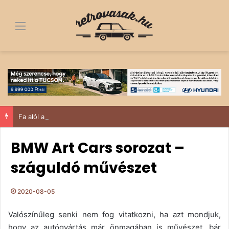
Menü
Fa alól a dobogó tetejére – egy 1963-as Trabant története, ami többről szól, mint egy felújítás
BMW Art Cars sorozat –
száguldó művészet
2020-08-05
Valószínűleg senki nem fog vitatkozni, ha azt mondjuk,
hogy az autógyártás már önmagában is művészet, bár