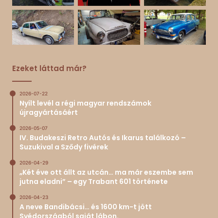
Ezeket láttad már?
2026-07-22
Nyílt levél a régi magyar rendszámok
újragyártásáért
2026-05-07
IV. Budakeszi Retro Autós és Ikarus találkozó –
Suzukival a Sződy fivérek
2026-04-29
„Két éve ott állt az utcán… ma már eszembe sem
jutna eladni” – egy Trabant 601 története
2026-04-23
A neve Bandibácsi… és 1600 km-t jött
Svédországból saját lábon.