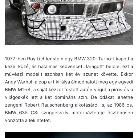
1977-ben Roy Lichtenstein egy BMW 320i Turbo-t kapott a
kezei közé, és hatalmas kedvencet „faragott” belőle, ezt a
művészi modellt azonban két év szünet követte. Ekkor
Andy Warhol, a pop art királya álmodhatott meg egy egyedi
BMW M1-et, a saját kézzel festett autón végül a piros és a
világoskék lett a két domináns szín. De ódákat lehetne
zengeni Robert Rauschenberg alkotásáról is, az 1986-os,
BMW 635 CSi szuggesszív motorházteteje ösztönösen
vonzotta a tekintetet.