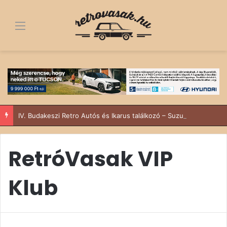
Menü
IV. Budakeszi Retro Autós és Ikarus találkozó – Suzukival a Sződy fivérek
RetróVasak VIP
Klub