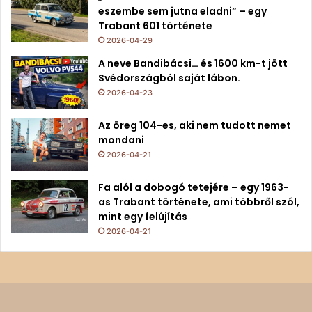
eszembe sem jutna eladni” – egy
Trabant 601 története
2026-04-29
A neve Bandibácsi… és 1600 km-t jött
Svédországból saját lábon.
2026-04-23
Az öreg 104-es, aki nem tudott nemet
mondani
2026-04-21
Fa alól a dobogó tetejére – egy 1963-
as Trabant története, ami többről szól,
mint egy felújítás
2026-04-21