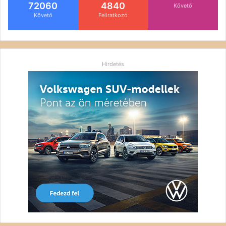
72060
4840
Követő
Követő
Feliratkozó
Hirdetés