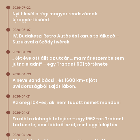
2026-07-22
Nyílt levél a régi magyar rendszámok
újragyártásáért
2026-05-07
IV. Budakeszi Retro Autós és Ikarus találkozó –
Suzukival a Sződy fivérek
2026-04-29
„Két éve ott állt az utcán… ma már eszembe sem
jutna eladni” – egy Trabant 601 története
2026-04-23
A neve Bandibácsi… és 1600 km-t jött
Svédországból saját lábon.
2026-04-21
Az öreg 104-es, aki nem tudott nemet mondani
2026-04-21
Fa alól a dobogó tetejére – egy 1963-as Trabant
története, ami többről szól, mint egy felújítás
2026-04-20