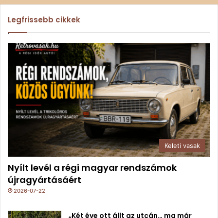
Legfrissebb cikkek
Keleti vasak
Nyílt levél a régi magyar rendszámok
újragyártásáért
2026-07-22
„Két éve ott állt az utcán… ma már