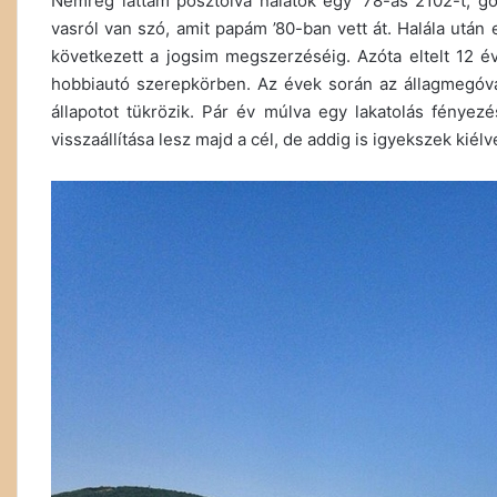
Nemrég láttam posztolva nálatok egy ’78-as 2102-t, go
vasról van szó, amit papám ’80-ban vett át. Halála után
következett a jogsim megszerzéséig. Azóta eltelt 12 
hobbiautó szerepkörben. Az évek során az állagmegóvás m
állapotot tükrözik. Pár év múlva egy lakatolás fényezé
visszaállítása lesz majd a cél, de addig is igyekszek kié