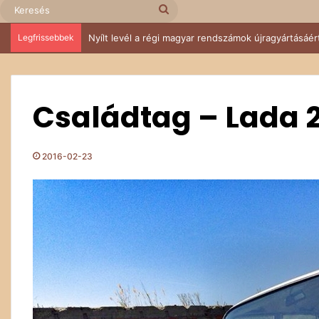
Keresés
Legfrissebbek
IV. Budakeszi Retro Autós és Ikarus találkozó – Suzu
Családtag – Lada 2
2016-02-23