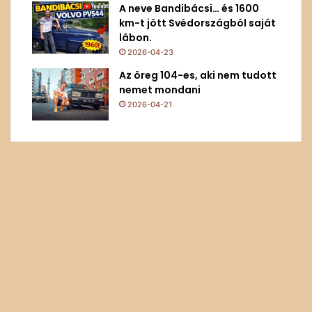
A neve Bandibácsi… és 1600
km-t jött Svédországból saját
lábon.
2026-04-23
Az öreg 104-es, aki nem tudott
nemet mondani
2026-04-21