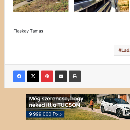
Flaskay Tamás
Lad
Facebook
X
Pinterest
Megosztás email-ben
Nyomtatás