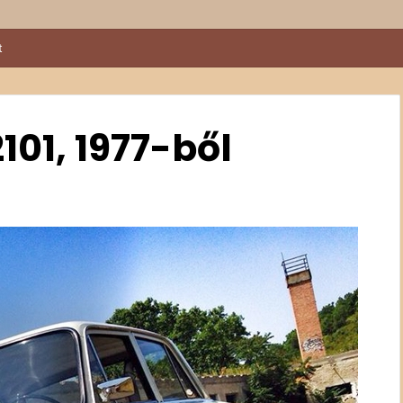
kival a Sződy fivérek
101, 1977-ből