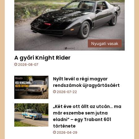
Nyugati vasak
A győri Knight Rider
2026-08-07
Nyílt levél a régi magyar
rendszámok újragyártásáért
2026-07-22
„Két éve ott állt az utcán… ma
már eszembe sem jutna
eladni” – egy Trabant 601
története
2026-04-29