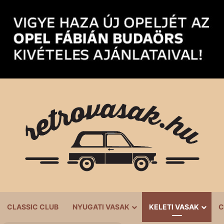
CLASSIC CLUB
NYUGATI VASAK
KELETI VASAK
C