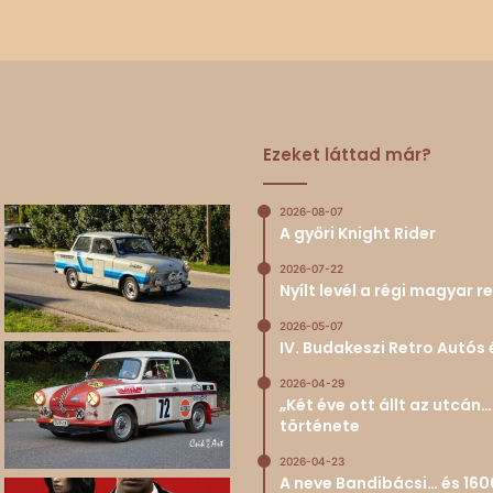
Ezeket láttad már?
2026-08-07
A győri Knight Rider
2026-07-22
Nyílt levél a régi magyar
2026-05-07
IV. Budakeszi Retro Autós 
2026-04-29
„Két éve ott állt az utcá
története
2026-04-23
A neve Bandibácsi… és 160