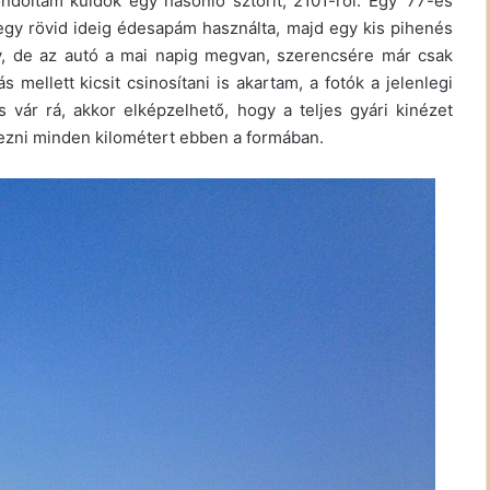
ndoltam küldök egy hasonló sztorit, 2101-ről. Egy ’77-es
 egy rövid ideig édesapám használta, majd egy kis pihenés
év, de az autó a mai napig megvan, szerencsére már csak
ellett kicsit csinosítani is akartam, a fotók a jelenlegi
s vár rá, akkor elképzelhető, hogy a teljes gyári kinézet
lvezni minden kilométert ebben a formában.