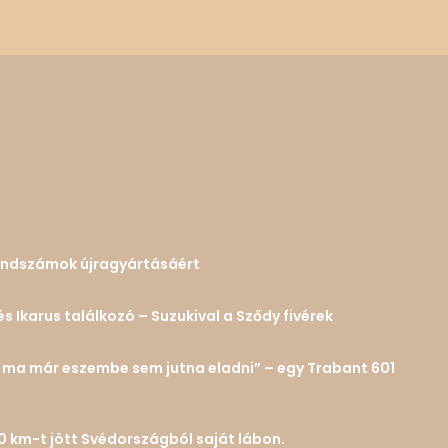
 rendszámok újragyártásáért
és Ikarus találkozó – Suzukival a Sződy fivérek
n… ma már eszembe sem jutna eladni” – egy Trabant 601
0 km-t jött Svédországból saját lábon.