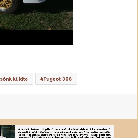
asónk küldte
Pugeot 306