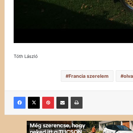
Tóth László
Francia szerelem
olv
Facebook
X
Pinterest
Megosztás email-ben
Nyomtatás