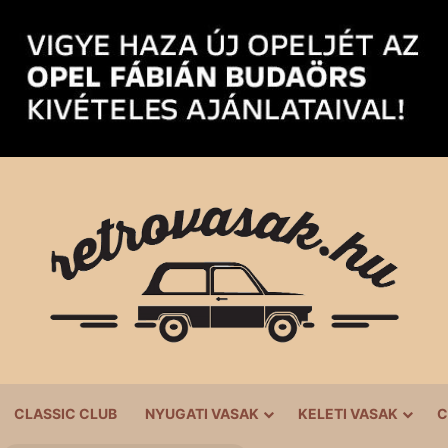
CLASSIC CLUB
NYUGATI VASAK
KELETI VASAK
C