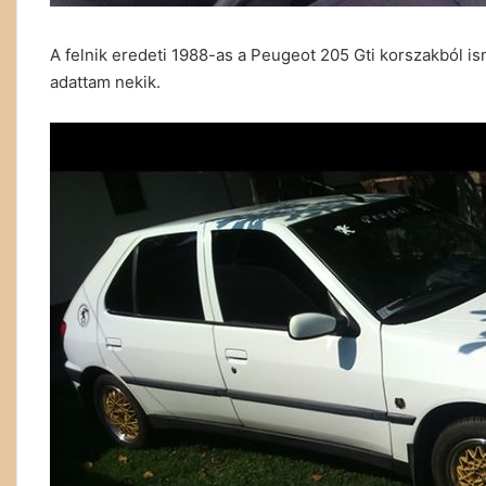
A felnik eredeti 1988-as a Peugeot 205 Gti korszakból is
adattam nekik.