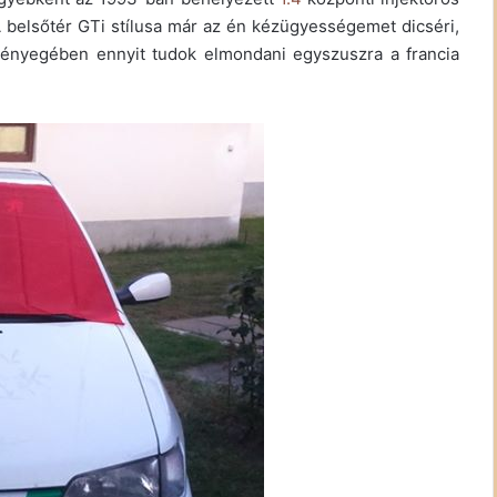
belsőtér GTi stílusa már az én kézügyességemet dicséri,
 Lényegében ennyit tudok elmondani egyszuszra a francia