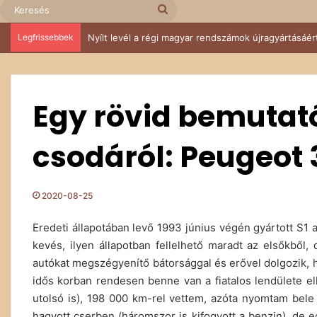
Keresés
Legfrissebbek
IV. Budakeszi Retro Autós és Ikarus találkozó – Suzu
Egy rövid bemutató
csodáról: Peugeot
2020-08-25
Eredeti állapotában levő 1993 június végén gyártott S1
kevés, ilyen állapotban fellelhető maradt az elsőkből
autókat megszégyenítő bátorsággal és erővel dolgozik, 
idős korban rendesen benne van a fiatalos lendülete el
utolsó is), 198 000 km-rel vettem, azóta nyomtam bele
hagyott cserben (háromszor is kifogyott a benzin), de