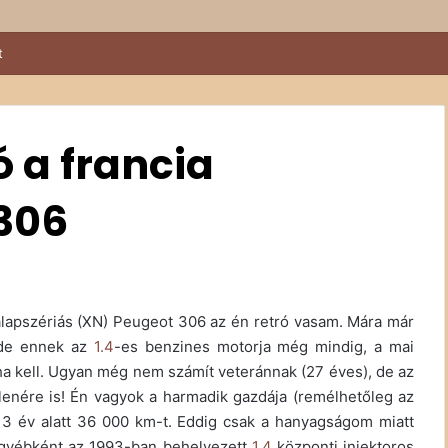
kival a Sződy fivérek
 a francia
 306
 alapszériás (XN) Peugeot 306 az én retró vasam. Mára már
, de ennek az
1.4
-es benzines motorja még mindig, a mai
ha kell. Ugyan még nem számít veteránnak (27 éves), de az
lenére is! Én vagyok a harmadik gazdája (remélhetőleg az
 3 év alatt 36 000 km-t. Eddig csak a hanyagságom miatt
 egyébként az 1993-ban behelyezett
1.4
központi injektoros