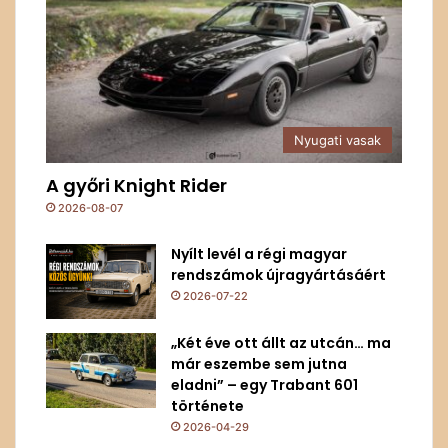
Nyugati vasak
A győri Knight Rider
2026-08-07
Nyílt levél a régi magyar
rendszámok újragyártásáért
2026-07-22
„Két éve ott állt az utcán… ma
már eszembe sem jutna
eladni” – egy Trabant 601
története
2026-04-29