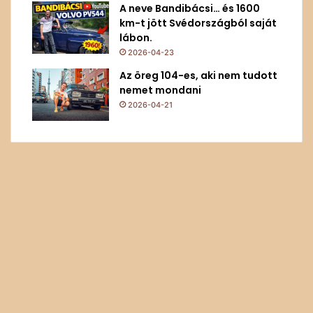
A neve Bandibácsi… és 1600
km-t jött Svédországból saját
lábon.
2026-04-23
Az öreg 104-es, aki nem tudott
nemet mondani
2026-04-21