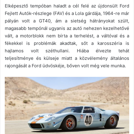
Elképesztő tempóban haladt a cél felé az újdonsült Ford
Fejlett Autók-részlege (FAV) és a Lola gárdája, 1964-re már
pályán volt a GT40, ám a sietség hátrányokat szült,
magasabb tempónál ugyanis az autó nehezen kezelhetővé
vált, a motorblokk nem bírta a terhelést, a váltóval és a
fékekkel is problémák akadtak, sőt a karosszéria is
hajlamos volt széthullani. Hiába élvezte tehát
teljesítménye és külseje miatt a közvélemény általános
rajongását a Ford üdvöskéje, bőven volt még vele munka.