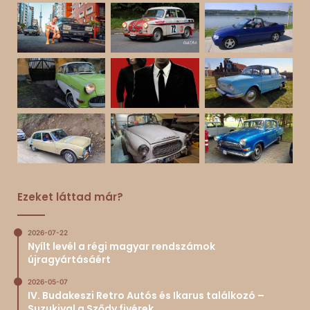
Ezeket láttad már?
2026-07-22
Nyílt levél a régi magyar rendszámok
újragyártásáért
2026-05-07
IV. Budakeszi Retro Autós és Ikarus találkozó –
Suzukival a Sződy fivérek