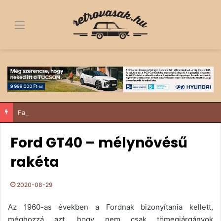
Menü
Fa alól a dobogó tetejére – egy 1963-as Trabant története, ami többről szól, mint egy felújítás
Ford GT40 – mélynövésű
rakéta
2020-08-29
Az 1960-as években a Fordnak bizonyítania kellett,
méghozzá azt, hogy nem csak tömegjárgányok