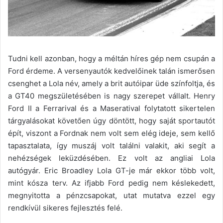
Tudni kell azonban, hogy a méltán híres gép nem csupán a
Ford érdeme. A versenyautók kedvelőinek talán ismerősen
csenghet a Lola név, amely a brit autóipar üde színfoltja, és
a GT40 megszületésében is nagy szerepet vállalt. Henry
Ford II a Ferrarival és a Maseratival folytatott sikertelen
tárgyalásokat követően úgy döntött, hogy saját sportautót
épít, viszont a Fordnak nem volt sem elég ideje, sem kellő
tapasztalata, így muszáj volt találni valakit, aki segít a
nehézségek leküzdésében. Ez volt az angliai Lola
autógyár. Eric Broadley Lola GT-je már ekkor több volt,
mint kósza terv. Az ifjabb Ford pedig nem késlekedett,
megnyitotta a pénzcsapokat, utat mutatva ezzel egy
rendkívül sikeres fejlesztés felé.