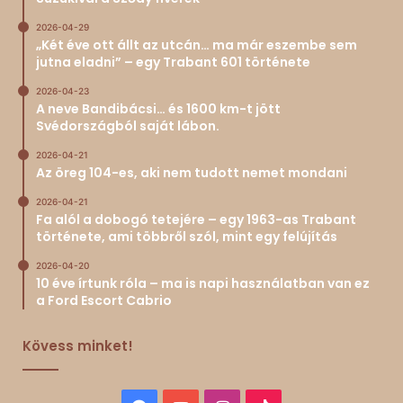
2026-04-29
„Két éve ott állt az utcán… ma már eszembe sem
jutna eladni” – egy Trabant 601 története
2026-04-23
A neve Bandibácsi… és 1600 km-t jött
Svédországból saját lábon.
2026-04-21
Az öreg 104-es, aki nem tudott nemet mondani
2026-04-21
Fa alól a dobogó tetejére – egy 1963-as Trabant
története, ami többről szól, mint egy felújítás
2026-04-20
10 éve írtunk róla – ma is napi használatban van ez
a Ford Escort Cabrio
Kövess minket!