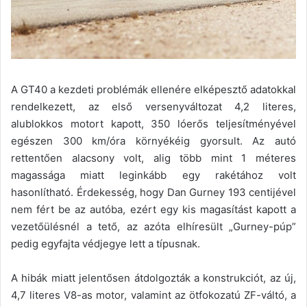
A GT40 a kezdeti problémák ellenére elképesztő adatokkal
rendelkezett, az első versenyváltozat 4,2 literes,
alublokkos motort kapott, 350 lóerős teljesítményével
egészen 300 km/óra környékéig gyorsult. Az autó
rettentően alacsony volt, alig több mint 1 méteres
magassága miatt leginkább egy rakétához volt
hasonlítható. Érdekesség, hogy Dan Gurney 193 centijével
nem fért be az autóba, ezért egy kis magasítást kapott a
vezetőülésnél a tető, az azóta elhíresült „Gurney-púp”
pedig egyfajta védjegye lett a típusnak.
A hibák miatt jelentősen átdolgozták a konstrukciót, az új,
4,7 literes V8-as motor, valamint az ötfokozatú ZF-váltó, a