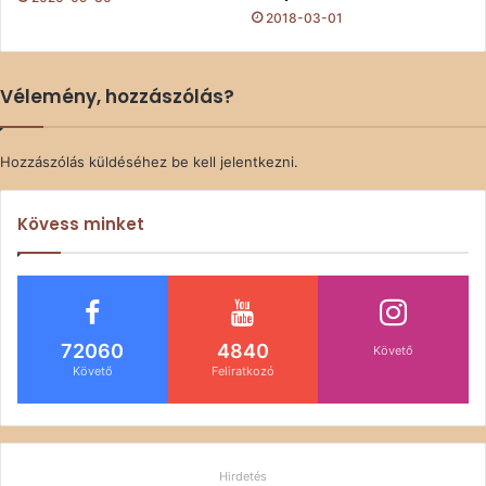
2018-03-01
Vélemény, hozzászólás?
Hozzászólás küldéséhez
be kell jelentkezni
.
Kövess minket
72060
4840
Követő
Követő
Feliratkozó
Hirdetés