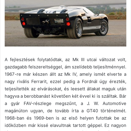
A fejlesztések folytatódtak, az Mk III utcai változat volt,
gazdagabb felszereltséggel, ám szelídebb teljesítménnyel.
1967-re már készen állt az Mk IV, amely ismét elverte a
nagy rivális Ferrarit, ezzel pedig a Fordnál úgy érezték,
teljesítették az elvárásokat, és leesett állakat maguk után
hagyva a berobbanást követően két évvel ki is szálltak. Bár
a gyár FAV-részlege megszűnt, a J. W. Automotive
magánúton ugyan, de tovább írta a GT40 történelmét.
1968-ban és 1969-ben is az első helyen futottak be az
időközben már kissé elavultnak tartott géppel. Ez nagyon