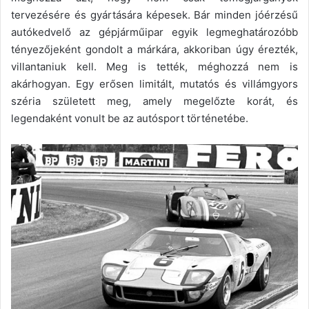
tervezésére és gyártására képesek. Bár minden jóérzésű
autókedvelő az gépjárműipar egyik legmeghatározóbb
tényezőjeként gondolt a márkára, akkoriban úgy érezték,
villantaniuk kell. Meg is tették, méghozzá nem is
akárhogyan. Egy erősen limitált, mutatós és villámgyors
széria született meg, amely megelőzte korát, és
legendaként vonult be az autósport történetébe.