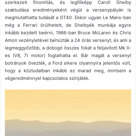
szerkezeti finomítás, és legfőképp Caroll Shelby
szaktudása eredményeként végül a versenypályán is
megmutathatta tudását a GT40. Ekkor ugyan Le Mans-ban
még a Ferrari örülhetett, de Shelbyék munkája egyre
inkább kezdett beérni, 1966-ban Bruce McLaren és Chris
Amon vezényletével behúzták a 24 órás versenyt, és ami a
legmeggyőzőbb, a dobogó összes fokát a feljavított Mk II-
es (V8, 7l motor) foglalhatta el. Bár magát a versenyt
botrányok övezték, a Ford sikere olyannyira jelentős volt,
hogy a köztudatban inkább ez marad meg, mintsem a
végeredménnyel kapcsolatos színjáték.