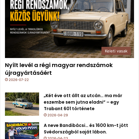
Keleti vasak
Nyílt levél a régi magyar rendszámok
újragyártásáért
2026-07-22
„Két éve ott állt az utcán… ma már
eszembe sem jutna eladni” – egy
Trabant 601 története
2026-04-29
A neve Bandibácsi… és 1600 km-t jött
Svédországból saját lábon.
2026-04-23