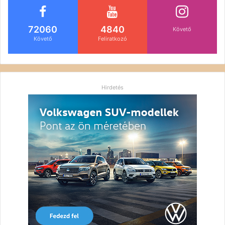
72060
4840
Követő
Követő
Feliratkozó
Hirdetés