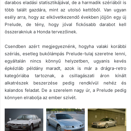
darabos eladási statisztikájával, de a harmadik szériából is
több talált gazdára, mint az utolsó kettőből. Van ugyan
esély arra, hogy az elkövetkezendő években jöjjön egy új
Prelude, de tény, hogy jóval fickósabb darabot kell
összerakniuk a Honda tervezőinek.
Csendben azért megjegyeznénk, hogyha valaki korábbi
szériás, esetleg bukólámpás Prelude-tulaj szeretne lenni,
egyáltalán nincs könnyű helyzetben, ugyanis kevés
épkézláb példány maradt, azok is már a drágra-retro
kategóriába tartoznak, a csillagászati áron kínált
alkatrészek beszerzése pedig rendkívül nehéz és
kalandos feladat. De a szerelem nagy úr, a Prelude pedig
könnyen elrabolja az ember szívét.