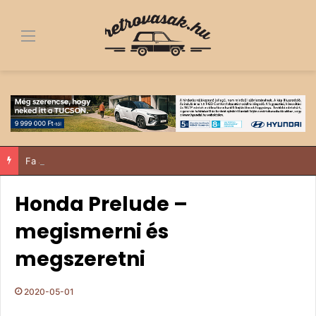
Menü
Fa alól a dobogó tetejére – egy 1963-as Trabant története, ami többről szól, mint egy felújítás
Honda Prelude –
megismerni és
megszeretni
2020-05-01