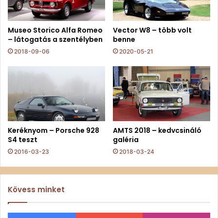
Museo Storico Alfa Romeo
Vector W8 – több volt
– látogatás a szentélyben
benne
2018-09-06
2020-05-21
Keréknyom – Porsche 928
AMTS 2018 – kedvcsináló
S4 teszt
galéria
2016-03-23
2018-03-24
Kövess minket