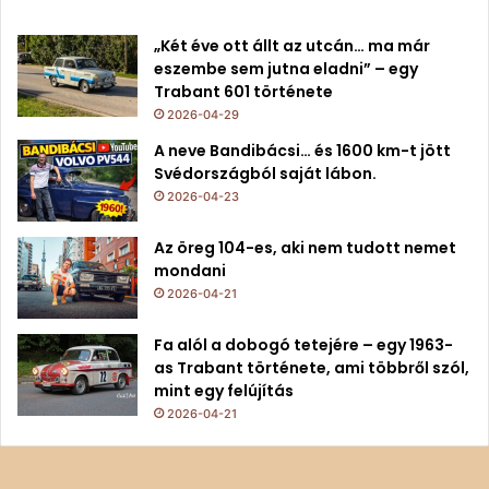
„Két éve ott állt az utcán… ma már
eszembe sem jutna eladni” – egy
Trabant 601 története
2026-04-29
A neve Bandibácsi… és 1600 km-t jött
Svédországból saját lábon.
2026-04-23
Az öreg 104-es, aki nem tudott nemet
mondani
2026-04-21
Fa alól a dobogó tetejére – egy 1963-
as Trabant története, ami többről szól,
mint egy felújítás
2026-04-21