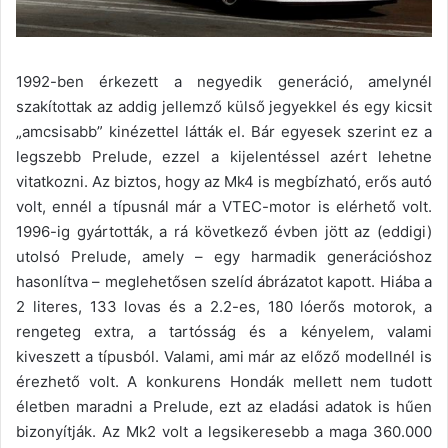
1992-ben érkezett a negyedik generáció, amelynél
szakítottak az addig jellemző külső jegyekkel és egy kicsit
„amcsisabb” kinézettel látták el. Bár egyesek szerint ez a
legszebb Prelude, ezzel a kijelentéssel azért lehetne
vitatkozni. Az biztos, hogy az Mk4 is megbízható, erős autó
volt, ennél a típusnál már a VTEC-motor is elérhető volt.
1996-ig gyártották, a rá következő évben jött az (eddigi)
utolsó Prelude, amely – egy harmadik generációshoz
hasonlítva – meglehetősen szelíd ábrázatot kapott. Hiába a
2 literes, 133 lovas és a 2.2-es, 180 lóerős motorok, a
rengeteg extra, a tartósság és a kényelem, valami
kiveszett a típusból. Valami, ami már az előző modellnél is
érezhető volt. A konkurens Hondák mellett nem tudott
életben maradni a Prelude, ezt az eladási adatok is hűen
bizonyítják. Az Mk2 volt a legsikeresebb a maga 360.000