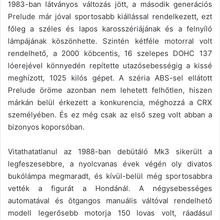
1983-ban látványos változás jött, a második generációs
Prelude már jóval sportosabb kiállással rendelkezett, ezt
főleg a széles és lapos karosszériájának és a felnyíló
lámpájának köszönhette. Szintén kétféle motorral volt
rendelhető, a 2000 köbcentis, 16 szelepes DOHC 137
lóerejével könnyedén repítette utazósebességig a kissé
meghízott, 1025 kilós gépet. A széria ABS-sel ellátott
Prelude öröme azonban nem lehetett felhőtlen, hiszen
márkán belül érkezett a konkurencia, méghozzá a CRX
személyében. És ez még csak az első szeg volt abban a
bizonyos koporsóban.
Vitathatatlanul az 1988-ban debütáló Mk3 sikerült a
legfeszesebbre, a nyolcvanas évek végén oly divatos
bukólámpa megmaradt, és kívül-belül még sportosabbra
vették a figurát a Hondánál. A négysebességes
automatával és ötgangos manuális váltóval rendelhető
modell legerősebb motorja 150 lovas volt, ráadásul