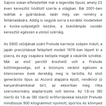
Sajnos sokan elfelejtették már a legendás típust, amely 23
éven keresztül hódított szerte a világban. Bár 2001-ben
leálltak a gyártásával, talán még van remény a
feltámadására. Addig is vegyük sorra a korábbi modelleket
a kocka-szépségtől kezdve, a bukólámpás csodán
keresztül egészen a utolsó szériáig.
Az S800 utódjának szánt Prelude karrierje szépen indult, a
japán precizitással felépített modell 1978-ban lépett ki a
piacra, és egy csapásra belopta magát a vásárlók szívébe.
Már az első perctől érezhető volt a Prelude
különlegessége, ezt a bizonyos varázst egészen a
kilencvenes évek derekáig meg is tartotta. Az első
generációs típus az Accord alapjaira épült, rendkívül jó
kanyardinamikával bírt, az ekkoriban még ritka
szervokormány alaptartozék volt benne. Az 1.6-os (80
lóerő) és 1.8-as (90 lóerő) erőforrásokkal készült Prelude
mindössze 900 kilogrammot nyomott, sportos és könnyed