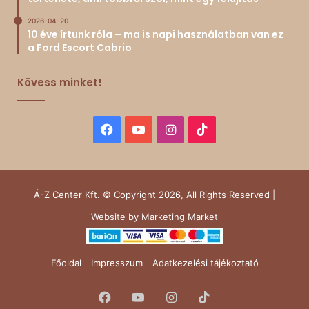
2026-04-20
10 éve írtunk róla – ma is napi használatban van ez
a Ford Escort Cabrio
Kövess minket!
Facebook
YouTube
Instagram
TikTok
Á-Z Center Kft. © Copyright 2026, All Rights Reserved |
Website by
Marketing Market
Főoldal
Impresszum
Adatkezelési tájékoztató
Facebook
YouTube
Instagram
TikTok