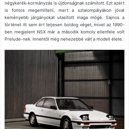
négykerék-kormányzás is újdonságnak számított. Ezt azért
is fontos megemlíteni, mert a szlalompályákon jóval
keményebb járgányokat utasított maga mögé. Sajnos a
történet itt sem ért teljesen boldog véget, mivel az 1990-
ben megjelent NSX már a második komoly ellenfele volt
Prelude-nek. Innentől még nehezebbé vált a modell élete.