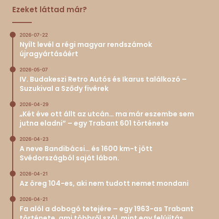
Ezeket láttad már?
2026-07-22
Nyílt levél a régi magyar rendszámok
újragyártásáért
2026-05-07
IV. Budakeszi Retro Autós és Ikarus találkozó –
Suzukival a Sződy fivérek
2026-04-29
„Két éve ott állt az utcán… ma már eszembe sem
jutna eladni” – egy Trabant 601 története
2026-04-23
A neve Bandibácsi… és 1600 km-t jött
Svédországból saját lábon.
2026-04-21
Az öreg 104-es, aki nem tudott nemet mondani
2026-04-21
Fa alól a dobogó tetejére – egy 1963-as Trabant
története, ami többről szól, mint egy felújítás