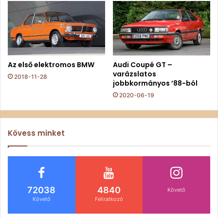
Az első elektromos BMW
Audi Coupé GT –
varázslatos
2018-11-28
jobbkormányos ’88-ból
2020-06-19
Kövess minket
72038
4840
Követő
Követő
Feliratkozó