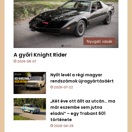
Nyugati vasak
A győri Knight Rider
2026-08-07
Nyílt levél a régi magyar
rendszámok újragyártásáért
2026-07-22
„Két éve ott állt az utcán… ma
már eszembe sem jutna
eladni” – egy Trabant 601
története
2026-04-29