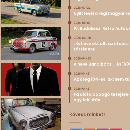
2026-07-22
Nyílt levél a régi magyar
2026-05-07
IV. Budakeszi Retro Autós 
2026-04-29
„Két éve ott állt az utcá
története
2026-04-23
A neve Bandibácsi… és 160
2026-04-21
Az öreg 104-es, aki nem 
2026-04-21
Fa alól a dobogó tetejére 
egy felújítás
Kövess minket!