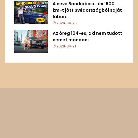
A neve Bandibácsi… és 1600
km-t jött Svédországból saját
lábon.
2026-04-23
Az öreg 104-es, aki nem tudott
nemet mondani
2026-04-21