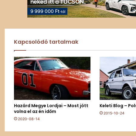
Kapcsolódó tartalmak
Hazárd Megye Lordjai – Most jött
Keleti Blog – Pol
volna el az én időm
2015-10-24
2020-08-14