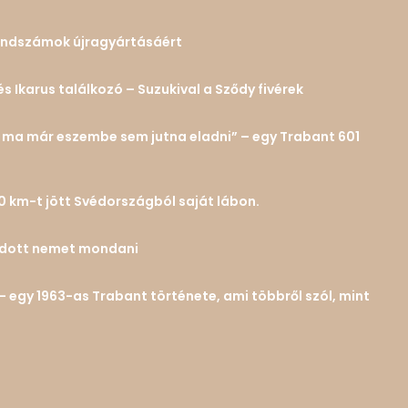
 rendszámok újragyártásáért
és Ikarus találkozó – Suzukival a Sződy fivérek
n… ma már eszembe sem jutna eladni” – egy Trabant 601
0 km-t jött Svédországból saját lábon.
tudott nemet mondani
– egy 1963-as Trabant története, ami többről szól, mint