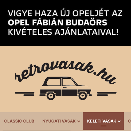
CLASSIC CLUB
NYUGATI VASAK
KELETI VASAK
C