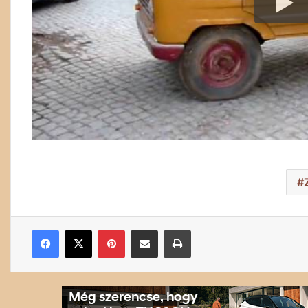
Facebook
X
Pinterest
Megosztás email-ben
Nyomtatás