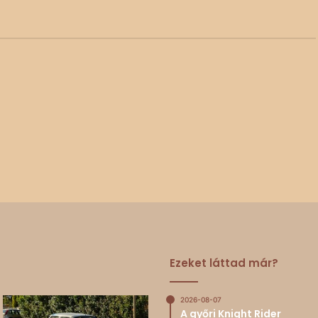
Ezeket láttad már?
2026-08-07
A győri Knight Rider