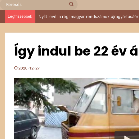
Keresés
Legfrissebbek
Nyílt levél a régi magyar rendszámok újragyártásáér
Így indul be 22 év 
2020-12-27