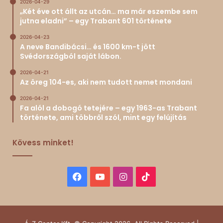
2026-04-29
„Két éve ott állt az utcán… ma már eszembe sem
jutna eladni” – egy Trabant 601 története
2026-04-23
A neve Bandibácsi… és 1600 km-t jött
Svédországból saját lábon.
2026-04-21
Az öreg 104-es, aki nem tudott nemet mondani
2026-04-21
Fa alól a dobogó tetejére – egy 1963-as Trabant
története, ami többről szól, mint egy felújítás
Kövess minket!
Facebook
YouTube
Instagram
TikTok