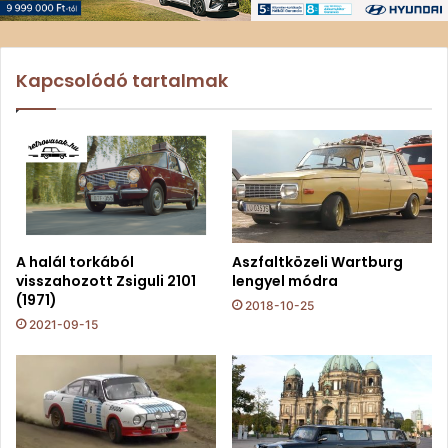
Kapcsolódó tartalmak
A halál torkából
Aszfaltközeli Wartburg
visszahozott Zsiguli 2101
lengyel módra
(1971)
2018-10-25
2021-09-15