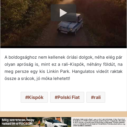
A boldogsághoz nem kellenek óriási dolgok, néha elég pár
olyan apróság is, mint ez a rali-Kispók, néhány földút, na
meg persze egy kis Linkin Park. Hangulatos videót raktak
össze a srácok, jó móka lehetett!
Kispók
Polski Fiat
rali