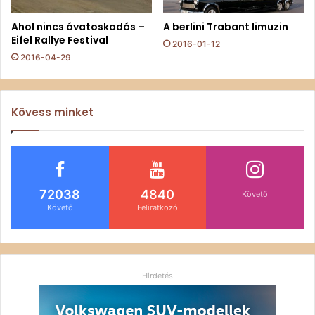
Ahol nincs óvatoskodás –
A berlini Trabant limuzin
Eifel Rallye Festival
2016-01-12
2016-04-29
Kövess minket
72038
4840
Követő
Követő
Feliratkozó
Hirdetés