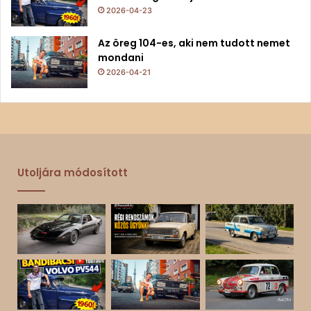
2026-04-23
Az öreg 104-es, aki nem tudott nemet
mondani
2026-04-21
Utoljára módosított