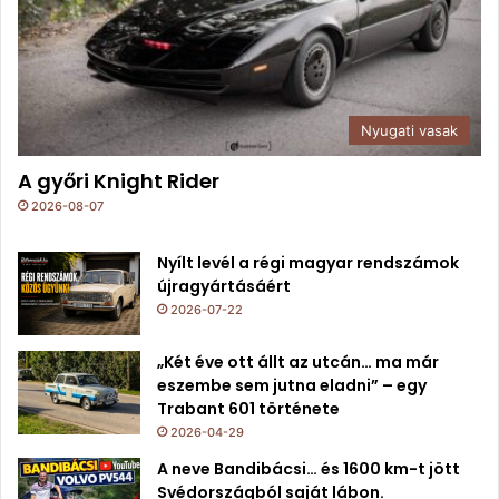
Nyugati vasak
A győri Knight Rider
2026-08-07
Nyílt levél a régi magyar rendszámok
újragyártásáért
2026-07-22
„Két éve ott állt az utcán… ma már
eszembe sem jutna eladni” – egy
Trabant 601 története
2026-04-29
A neve Bandibácsi… és 1600 km-t jött
Svédországból saját lábon.