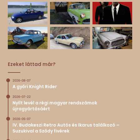
Ezeket láttad már?
2026-08-07
A győri Knight Rider
2026-07-22
Nyílt levél a régi magyar rendszámok
újragyártásáért
2026-05-07
IV. Budakeszi Retro Autós és Ikarus találkozó –
Suzukival a Sződy fivérek