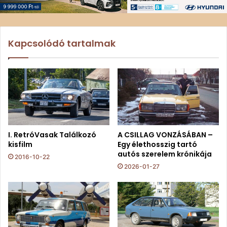
Kapcsolódó tartalmak
I. RetróVasak Találkozó
A CSILLAG VONZÁSÁBAN –
kisfilm
Egy élethosszig tartó
autós szerelem krónikája
2016-10-22
2026-01-27