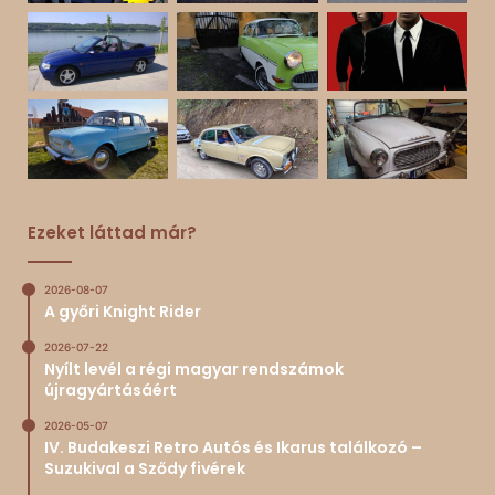
Ezeket láttad már?
2026-08-07
A győri Knight Rider
2026-07-22
Nyílt levél a régi magyar rendszámok
újragyártásáért
2026-05-07
IV. Budakeszi Retro Autós és Ikarus találkozó –
Suzukival a Sződy fivérek