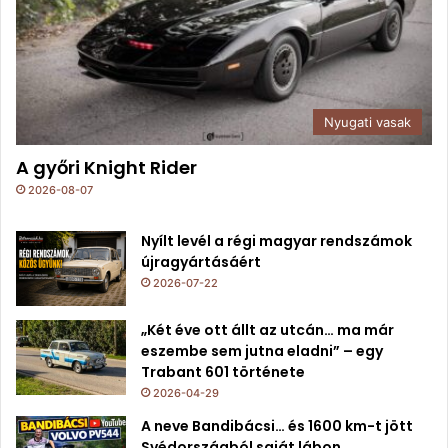
Nyugati vasak
A győri Knight Rider
2026-08-07
Nyílt levél a régi magyar rendszámok
újragyártásáért
2026-07-22
„Két éve ott állt az utcán… ma már
eszembe sem jutna eladni” – egy
Trabant 601 története
2026-04-29
A neve Bandibácsi… és 1600 km-t jött
Svédországból saját lábon.