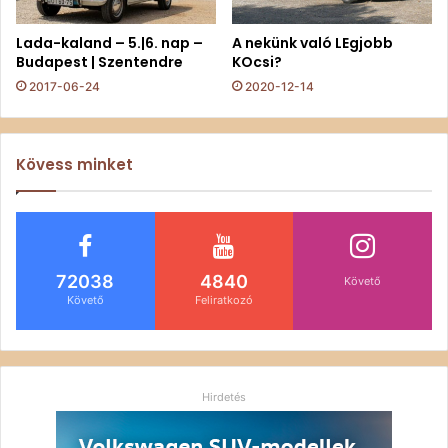
Lada-kaland – 5.|6. nap –
A nekünk való LEgjobb
Budapest | Szentendre
KOcsi?
2017-06-24
2020-12-14
Kövess minket
72038
4840
Követő
Követő
Feliratkozó
Hirdetés