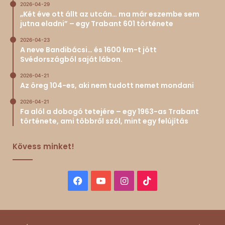
2026-04-29
„Két éve ott állt az utcán… ma már eszembe sem
jutna eladni” – egy Trabant 601 története
2026-04-23
A neve Bandibácsi… és 1600 km-t jött
Svédországból saját lábon.
2026-04-21
Az öreg 104-es, aki nem tudott nemet mondani
2026-04-21
Fa alól a dobogó tetejére – egy 1963-as Trabant
története, ami többről szól, mint egy felújítás
Kövess minket!
Facebook
YouTube
Instagram
TikTok