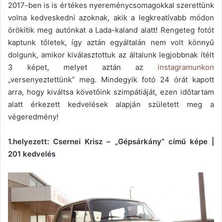
2017-ben is is értékes nyereménycsomagokkal szerettünk
volna kedveskedni azoknak, akik a legkreatívabb módon
örökítik meg autónkat a Lada-kaland alatt! Rengeteg fotót
kaptunk tőletek, így aztán egyáltalán nem volt könnyű
dolgunk, amikor kiválasztottuk az általunk legjobbnak ítélt
3 képet, melyet aztán az
instagramunkon
„versenyeztettünk” meg. Mindegyik fotó 24 órát kapott
arra, hogy kiváltsa követőink szimpátiáját, ezen időtartam
alatt érkezett kedvelések alapján született meg a
végeredmény!
1.helyezett: Csernei Krisz – „Gépsárkány” című képe |
201 kedvelés