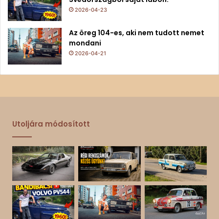
2026-04-23
Az öreg 104-es, aki nem tudott nemet
mondani
2026-04-21
Utoljára módosított