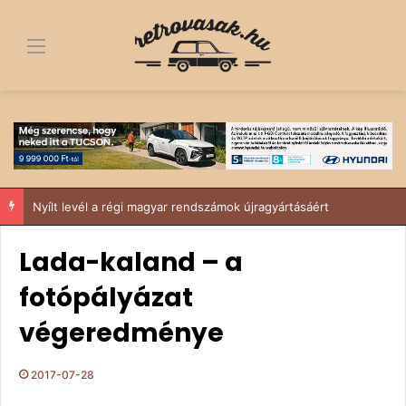
Menü
Nyílt levél a régi magyar rendszámok újragyártásáért
Lada-kaland – a
fotópályázat
végeredménye
2017-07-28