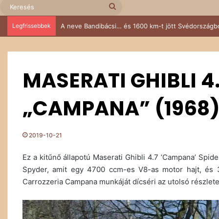
Keresés
Legfrissebbek
Az öreg 104-es, aki nem tudott nemet mondani
MASERATI GHIBLI 4
„CAMPANA” (1968
2019-10-21
Ez a kitűnő állapotú Maserati Ghibli 4.7 ’Campana’ Spid
Spyder, amit egy 4700 ccm-es V8-as motor hajt, és 32
Carrozzeria Campana munkáját dícséri az utolsó részlete