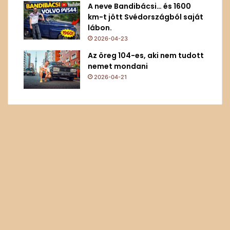
A neve Bandibácsi… és 1600
km-t jött Svédországból saját
lábon.
2026-04-23
Az öreg 104-es, aki nem tudott
nemet mondani
2026-04-21