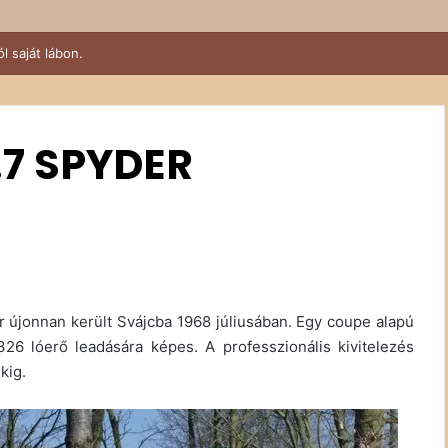
.7 SPYDER
)
er újonnan került Svájcba 1968 júliusában. Egy coupe alapú
6 lóerő leadására képes. A professzionális kivitelezés
kig.