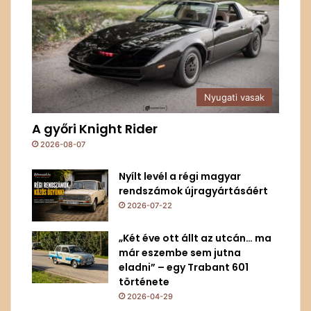
Nyugati vasak
A győri Knight Rider
2026-08-07
Nyílt levél a régi magyar
rendszámok újragyártásáért
2026-07-22
„Két éve ott állt az utcán… ma
már eszembe sem jutna
eladni” – egy Trabant 601
története
2026-04-29