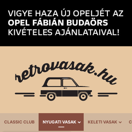
CLASSIC CLUB
NYUGATI VASAK
KELETI VASAK
C