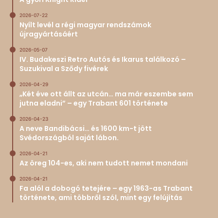
2026-07-22
Nyílt levél a régi magyar rendszámok
újragyártásáért
2026-05-07
IV. Budakeszi Retro Autós és Ikarus találkozó –
Suzukival a Sződy fivérek
2026-04-29
„Két éve ott állt az utcán… ma már eszembe sem
jutna eladni” – egy Trabant 601 története
2026-04-23
A neve Bandibácsi… és 1600 km-t jött
Svédországból saját lábon.
2026-04-21
Az öreg 104-es, aki nem tudott nemet mondani
2026-04-21
Fa alól a dobogó tetejére – egy 1963-as Trabant
története, ami többről szól, mint egy felújítás