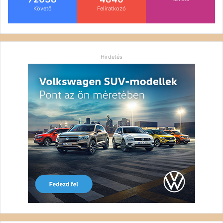
Követő
Feliratkozó
Hirdetés