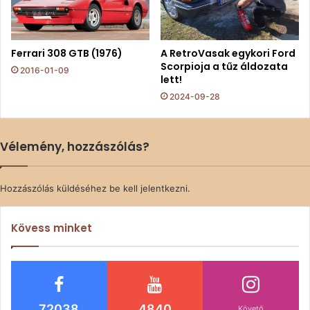
Ferrari 308 GTB (1976)
A RetroVasak egykori Ford
Scorpioja a tűz áldozata
2016-01-09
lett!
2024-09-28
Vélemény, hozzászólás?
Hozzászólás küldéséhez
be kell jelentkezni
.
Kövess minket
72038
4840
Követő