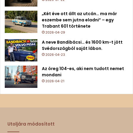
„Két éve ott állt az utcán… ma már
eszembe sem jutna eladni” – egy
Trabant 601 története
2026-04-29
A neve Bandibácsi… és 1600 km-t jött
Svédországból saját lábon.
2026-04-23
Az öreg 104-es, aki nem tudott nemet
mondani
2026-04-21
Utoljára módosított