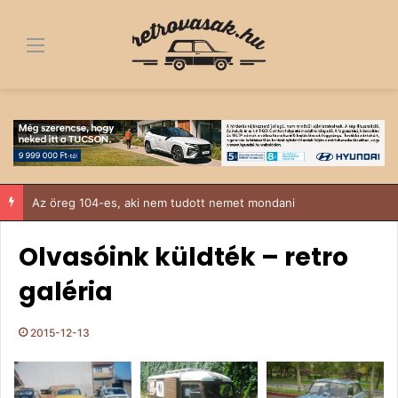
Menü
Fa alól a dobogó tetejére – egy 1963-as Trabant története, ami többről szól, mint egy felújítás
Olvasóink küldték – retro
galéria
2015-12-13