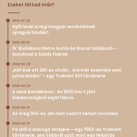
Ezeket láttad már?
2026-07-22
Nyílt levél a régi magyar rendszámok
újragyártásáért
2026-05-07
IV. Budakeszi Retro Autós és Ikarus találkozó –
Suzukival a Sződy fivérek
2026-04-29
„Két éve ott állt az utcán… ma már eszembe sem
jutna eladni” – egy Trabant 601 története
2026-04-23
A neve Bandibácsi… és 1600 km-t jött
Svédországból saját lábon.
2026-04-21
Az öreg 104-es, aki nem tudott nemet mondani
2026-04-21
Fa alól a dobogó tetejére – egy 1963-as Trabant
története, ami többről szól, mint egy felújítás