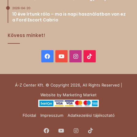
2026-04-20
10 éve írtunk róla – ma is napi használatban van ez
a Ford Escort Cabrio
Kövess minket!
Facebook
YouTube
Instagram
TikTok
Á-Z Center Kft. © Copyright 2026, All Rights Reserved |
Website by
Marketing Market
Főoldal
Impresszum
Adatkezelési tájékoztató
Facebook
YouTube
Instagram
TikTok