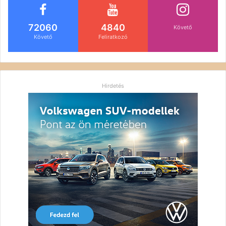
72060
4840
Követő
Követő
Feliratkozó
Hirdetés