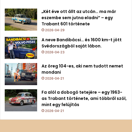
„Két éve ott állt az utcán… ma már
eszembe sem jutna eladni” – egy
Trabant 601 története
2026-04-29
A neve Bandibácsi… és 1600 km-t jött
Svédországból saját lábon.
2026-04-23
Az öreg 104-es, aki nem tudott nemet
mondani
2026-04-21
Fa alól a dobogó tetejére – egy 1963-
as Trabant története, ami többről szól,
mint egy felújítás
2026-04-21