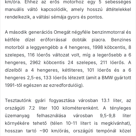
km/óra. Ehhez az erős motorhoz egy 5 sebességes
manuális váltó kapcsolódik, amely hosszú áttételekkel
rendelkezik, a váltási sémája gyors és pontos.
A második generációs Omegát négyféle benzinmotorral és
kétféle dízel erőforrással dobták piacra. Benzines
motorból a leggyengébb a 4 hengeres, 1998 köbcentis, 8
szelepes, 116 lóerős változat volt, míg a legerősebb a 6
hengeres, 2962 köbcentis 24 szelepes, 211 lóerős. A
dízelből a 4 hengeres, kétliteres, 101 lóerős és a 6
hengeres 2,5-es, 133 lóerős létezett (amit a BMW gyártott
1991-től egészen az ezredfordulóig).
Tesztautónk gyári fogyasztása városban 13.1 liter, az
országúti 7.2 liter 100 kilométerenként. A tényleges
üzemanyag felhasználása városban 9,5-9,8 liter
környékére tehető (télen 10-11 litert is megkívánhat),
hosszan tartó ~90 km/órás, országúti tempónál közel