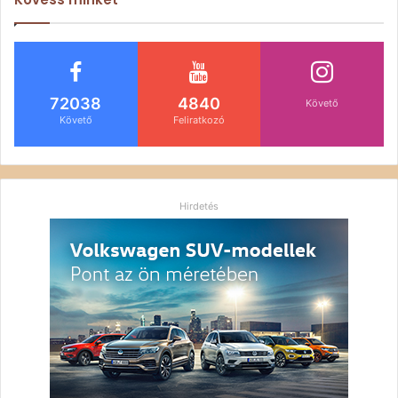
72038
4840
Követő
Követő
Feliratkozó
Hirdetés