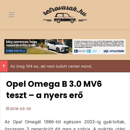
Menü
Az öreg 104-es, aki nem tudott nemet mondani
Opel Omega B 3.0 MV6
teszt – a nyers erő
2018-03-30
Az Opel Omegát 1986-tól egészen 2003-ig gyártottak,
összesen 3 generációt élt meg a széria. A gyártás utáni