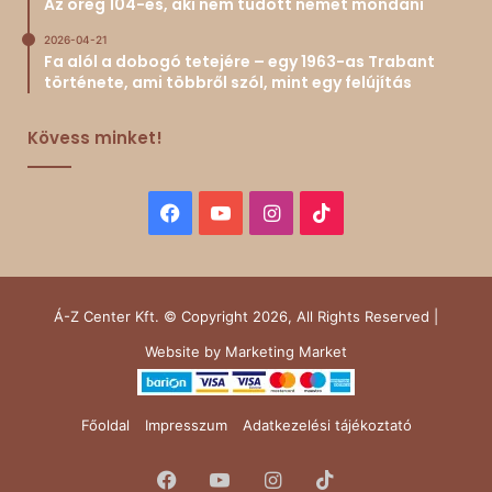
Az öreg 104-es, aki nem tudott nemet mondani
2026-04-21
Fa alól a dobogó tetejére – egy 1963-as Trabant
története, ami többről szól, mint egy felújítás
Kövess minket!
Facebook
YouTube
Instagram
TikTok
Á-Z Center Kft. © Copyright 2026, All Rights Reserved |
Website by
Marketing Market
Főoldal
Impresszum
Adatkezelési tájékoztató
Facebook
YouTube
Instagram
TikTok