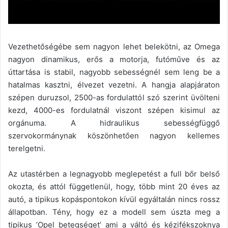
Vezethetőségébe sem nagyon lehet belekötni, az Omega
nagyon dinamikus, erős a motorja, futóműve és az
úttartása is stabil, nagyobb sebességnél sem leng be a
hatalmas kasztni, élvezet vezetni. A hangja alapjáraton
szépen duruzsol, 2500-as fordulattól szó szerint üvölteni
kezd, 4000-es fordulatnál viszont szépen kisimul az
orgánuma. A hidraulikus sebességfüggő
szervokormánynak köszönhetően nagyon kellemes
terelgetni.
Az utastérben a legnagyobb meglepetést a full bőr belső
okozta, és attól függetlenül, hogy, több mint 20 éves az
autó, a tipikus kopáspontokon kívül egyáltalán nincs rossz
állapotban. Tény, hogy ez a modell sem úszta meg a
tipikus ’Opel betegséget’ ami a váltó és kézifékszoknya