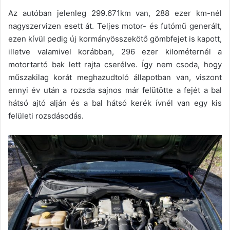
Az autóban jelenleg 299.671km van, 288 ezer km-nél
nagyszervizen esett át. Teljes motor- és futómű generált,
ezen kívül pedig új kormányösszekötő gömbfejet is kapott,
illetve valamivel korábban, 296 ezer kilométernél a
motortartó bak lett rajta cserélve. Így nem csoda, hogy
műszakilag korát meghazudtoló állapotban van, viszont
ennyi év után a rozsda sajnos már felütötte a fejét a bal
hátsó ajtó alján és a bal hátsó kerék ívnél van egy kis
felületi rozsdásodás.