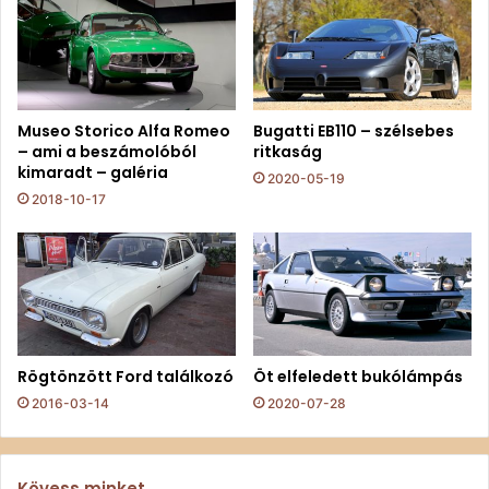
Museo Storico Alfa Romeo
Bugatti EB110 – szélsebes
– ami a beszámolóból
ritkaság
kimaradt – galéria
2020-05-19
2018-10-17
Rögtönzött Ford találkozó
Öt elfeledett bukólámpás
2016-03-14
2020-07-28
Kövess minket