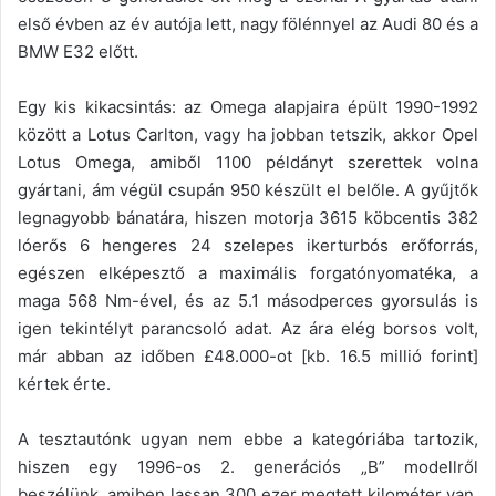
első évben az év autója lett, nagy fölénnyel az Audi 80 és a
BMW E32 előtt.
Egy kis kikacsintás: az Omega alapjaira épült 1990-1992
között a Lotus Carlton, vagy ha jobban tetszik, akkor Opel
Lotus Omega, amiből 1100 példányt szerettek volna
gyártani, ám végül csupán 950 készült el belőle. A gyűjtők
legnagyobb bánatára, hiszen motorja 3615 köbcentis 382
lóerős 6 hengeres 24 szelepes ikerturbós erőforrás,
egészen elképesztő a maximális forgatónyomatéka, a
maga 568 Nm-ével, és az 5.1 másodperces gyorsulás is
igen tekintélyt parancsoló adat. Az ára elég borsos volt,
már abban az időben £48.000-ot [kb. 16.5 millió forint]
kértek érte.
A tesztautónk ugyan nem ebbe a kategóriába tartozik,
hiszen egy 1996-os 2. generációs „B” modellről
beszélünk, amiben lassan 300 ezer megtett kilométer van,