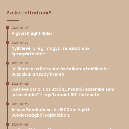
Ezeket láttad már?
2026-08-07
A győri Knight Rider
2026-07-22
Nyílt levél a régi magyar rendszámok
újragyártásáért
2026-05-07
IV. Budakeszi Retro Autós és Ikarus találkozó –
Suzukival a Sződy fivérek
2026-04-29
„Két éve ott állt az utcán… ma már eszembe sem
jutna eladni” – egy Trabant 601 története
2026-04-23
A neve Bandibácsi… és 1600 km-t jött
Svédországból saját lábon.
2026-04-21