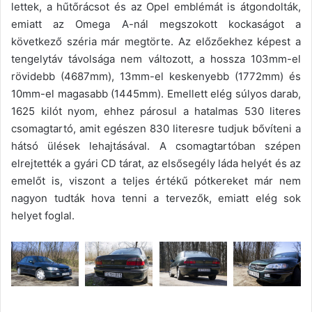
lettek, a hűtőrácsot és az Opel emblémát is átgondolták,
emiatt az Omega A-nál megszokott kockaságot a
következő széria már megtörte. Az előzőekhez képest a
tengelytáv távolsága nem változott, a hossza 103mm-el
rövidebb (4687mm), 13mm-el keskenyebb (1772mm) és
10mm-el magasabb (1445mm). Emellett elég súlyos darab,
1625 kilót nyom, ehhez párosul a hatalmas 530 literes
csomagtartó, amit egészen 830 literesre tudjuk bővíteni a
hátsó ülések lehajtásával. A csomagtartóban szépen
elrejtették a gyári CD tárat, az elsősegély láda helyét és az
emelőt is, viszont a teljes értékű pótkereket már nem
nagyon tudták hova tenni a tervezők, emiatt elég sok
helyet foglal.