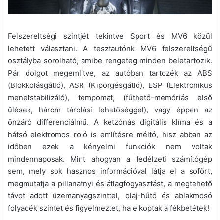
Felszereltségi szintjét tekintve Sport és MV6 közül
lehetett választani. A tesztautónk MV6 felszereltségű
osztályba sorolható, amibe rengeteg minden beletartozik.
Pár dolgot megemlítve, az autóban tartozék az ABS
(Blokkolásgátló), ASR (Kipörgésgátló), ESP (Elektronikus
menetstabilizáló), tempomat, (fűthető-memóriás első
ülések, három tárolási lehetőséggel), vagy éppen az
önzáró differenciálmű. A kétzónás digitális klíma és a
hátsó elektromos roló is említésre méltó, hisz abban az
időben ezek a kényelmi funkciók nem voltak
mindennaposak. Mint ahogyan a fedélzeti számítógép
sem, mely sok hasznos információval látja el a sofőrt,
megmutatja a pillanatnyi és átlagfogyasztást, a megtehető
távot adott üzemanyagszinttel, olaj-hűtő és ablakmosó
folyadék szintet és figyelmeztet, ha elkoptak a fékbetétek!