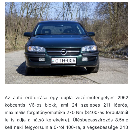
Az autó erőforrása egy dupla vezérműtengelyes 2962
köbcentis V6-os blokk, ami 24 szelepes 211 lóerős,
maximális forgatónyomatéka 270 Nm (3400-as fordulatnál
le is adja a hátsó kerekekre). Ülésbepasszírozós 8.5mp
kell neki felgyorsulnia 0-ról 100-ra, a végsebessége 243