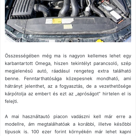
Összességében még ma is nagyon kellemes lehet egy
karbantartott Omega, hiszen tekintélyt parancsoló, szép
megjelenésű autó, ráadásul rengeteg extra található
benne. Fenntarthatósága közepesnek mondható, ami
hátrányt jelenthet, az a fogyasztás, de a vezethetősége
kárpótolja az embert és ezt az „apróságot” hirtelen el is
felejti.
A mai használtautó piacon vadászni kell már erre a
modellre, ám megtalálhatóak a korábbi, illetve későbbi
típusok is. 100 ezer forint környékén már lehet kapni