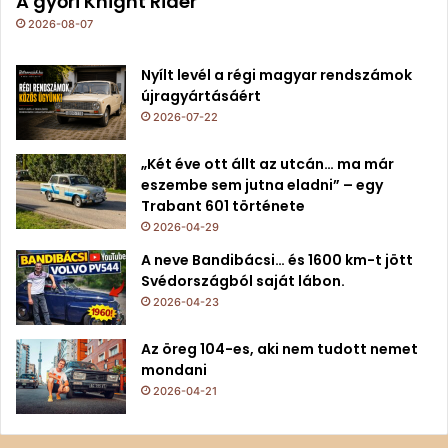
A győri Knight Rider
2026-08-07
Nyílt levél a régi magyar rendszámok
újragyártásáért
2026-07-22
„Két éve ott állt az utcán… ma már
eszembe sem jutna eladni” – egy
Trabant 601 története
2026-04-29
A neve Bandibácsi… és 1600 km-t jött
Svédországból saját lábon.
2026-04-23
Az öreg 104-es, aki nem tudott nemet
mondani
2026-04-21