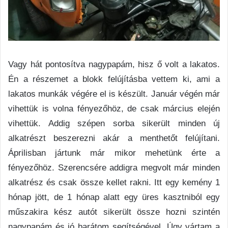
Vagy hát pontosítva nagypapám, hisz ő volt a lakatos.
Én a részemet a blokk felújításba vettem ki, ami a
lakatos munkák végére el is készült. Január végén már
vihettük is volna fényezőhöz, de csak március elején
vihettük. Addig szépen sorba sikerült minden új
alkatrészt beszerezni akár a menthetőt felújítani.
Áprilisban jártunk már mikor mehetünk érte a
fényezőhöz. Szerencsére addigra megvolt már minden
alkatrész és csak össze kellet rakni. Itt egy kemény 1
hónap jött, de 1 hónap alatt egy üres kasztniból egy
műszakira kész autót sikerült össze hozni szintén
nagypapám és jó barátom segítségével. Úgy vártam a