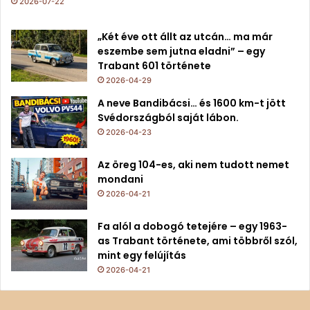
2026-07-22
„Két éve ott állt az utcán… ma már
eszembe sem jutna eladni” – egy
Trabant 601 története
2026-04-29
A neve Bandibácsi… és 1600 km-t jött
Svédországból saját lábon.
2026-04-23
Az öreg 104-es, aki nem tudott nemet
mondani
2026-04-21
Fa alól a dobogó tetejére – egy 1963-
as Trabant története, ami többről szól,
mint egy felújítás
2026-04-21