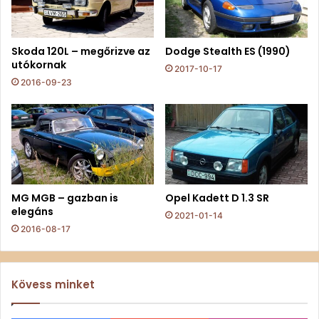
Skoda 120L – megőrizve az
Dodge Stealth ES (1990)
utókornak
2017-10-17
2016-09-23
MG MGB – gazban is
Opel Kadett D 1.3 SR
elegáns
2021-01-14
2016-08-17
Kövess minket