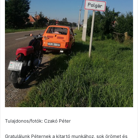
Tulajdonos/fotók: Czakó Péter
Gratulálunk Péternek a kitartó munkához, sok örömet és