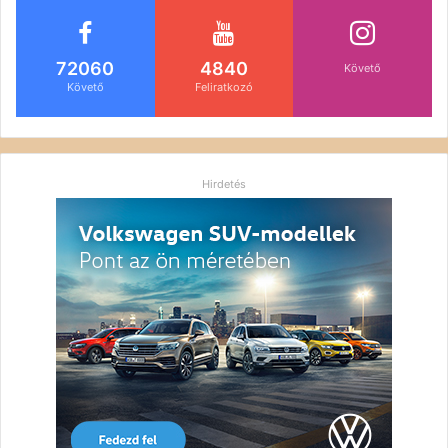
72060
4840
Követő
Követő
Feliratkozó
Hirdetés