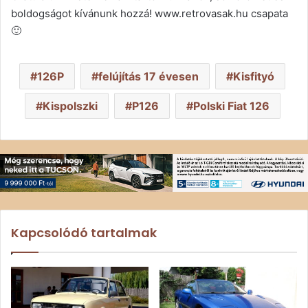
boldogságot kívánunk hozzá! www.retrovasak.hu csapata
🙂
126P
felújítás 17 évesen
Kisfityó
Kispolszki
P126
Polski Fiat 126
Kapcsolódó tartalmak