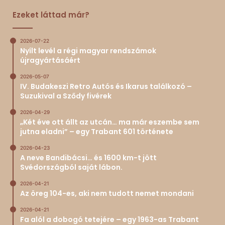
Ezeket láttad már?
2026-07-22
Nyílt levél a régi magyar rendszámok
újragyártásáért
2026-05-07
IV. Budakeszi Retro Autós és Ikarus találkozó –
Suzukival a Sződy fivérek
2026-04-29
„Két éve ott állt az utcán… ma már eszembe sem
jutna eladni” – egy Trabant 601 története
2026-04-23
A neve Bandibácsi… és 1600 km-t jött
Svédországból saját lábon.
2026-04-21
Az öreg 104-es, aki nem tudott nemet mondani
2026-04-21
Fa alól a dobogó tetejére – egy 1963-as Trabant