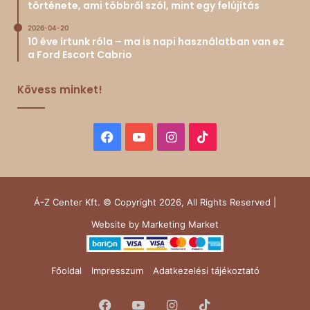
története, ami többről szól, mint egy felújítás
2026-04-20
10 éve írtunk róla – ma is napi használatban van ez
a Ford Escort Cabrio
Kövess minket!
Facebook
YouTube
Instagram
TikTok
Á-Z Center Kft. © Copyright 2026, All Rights Reserved |
Website by
Marketing Market
Főoldal
Impresszum
Adatkezelési tájékoztató
Facebook
YouTube
Instagram
TikTok