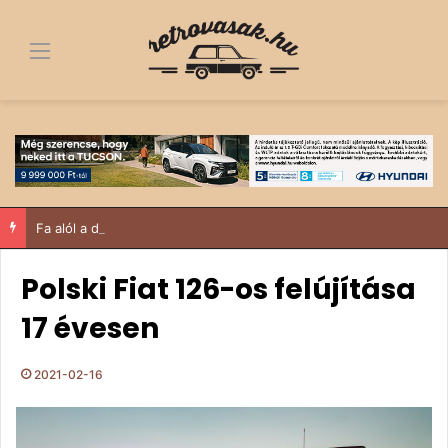
Menü
Fa alól a dobogó tetejére – egy 1963-as Trabant története, ami többről szól, mint egy felújítás
Polski Fiat 126-os felújítása
17 évesen
2021-02-16