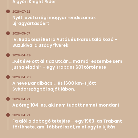
A győri Knight Rider
2026-07-22
Nyílt levél a régi magyar rendszámok
újragyártásáért
2026-05-07
IV. Budakeszi Retro Autós és Ikarus találkozó –
Suzukival a Sződy fivérek
2026-04-29
„Két éve ott állt az utcán… ma már eszembe sem
jutna eladni” – egy Trabant 601 története
2026-04-23
A neve Bandibácsi… és 1600 km-t jött
Svédországból saját lábon.
2026-04-21
Az öreg 104-es, aki nem tudott nemet mondani
2026-04-21
Fa alól a dobogó tetejére – egy 1963-as Trabant
története, ami többről szól, mint egy felújítás