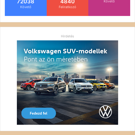
72038
4840
Követő
Követő
Feliratkozó
Hirdetés