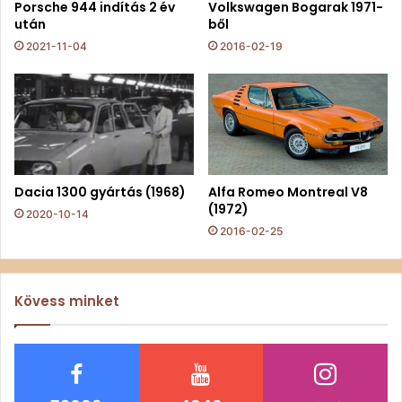
Porsche 944 indítás 2 év
Volkswagen Bogarak 1971-
után
ből
2021-11-04
2016-02-19
Dacia 1300 gyártás (1968)
Alfa Romeo Montreal V8
(1972)
2020-10-14
2016-02-25
Kövess minket