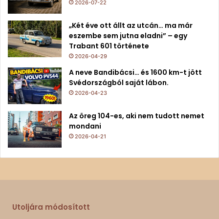
2026-07-22
„Két éve ott állt az utcán… ma már
eszembe sem jutna eladni” – egy
Trabant 601 története
2026-04-29
A neve Bandibácsi… és 1600 km-t jött
Svédországból saját lábon.
2026-04-23
Az öreg 104-es, aki nem tudott nemet
mondani
2026-04-21
Utoljára módosított