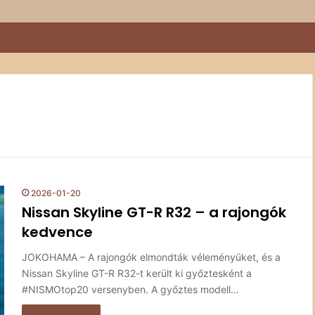
kival a Sződy fivérek
2026-01-20
Nissan Skyline GT-R R32 – a rajongók
kedvence
JOKOHAMA – A rajongók elmondták véleményüket, és a
Nissan Skyline GT-R R32-t került ki győztesként a
#NISMOtop20 versenyben. A győztes modell…