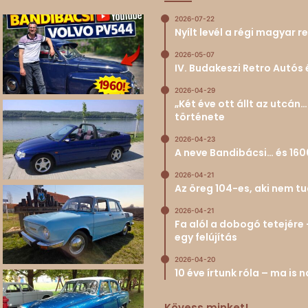
2026-07-22
Nyílt levél a régi magyar
2026-05-07
IV. Budakeszi Retro Autós 
2026-04-29
„Két éve ott állt az utcá
története
2026-04-23
A neve Bandibácsi… és 160
2026-04-21
Az öreg 104-es, aki nem 
2026-04-21
Fa alól a dobogó tetejére 
egy felújítás
2026-04-20
10 éve írtunk róla – ma is
Kövess minket!