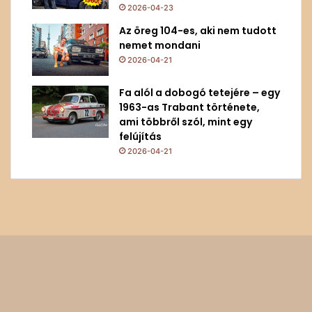
2026-04-23
Az öreg 104-es, aki nem tudott
nemet mondani
2026-04-21
Fa alól a dobogó tetejére – egy
1963-as Trabant története,
ami többről szól, mint egy
felújítás
2026-04-21