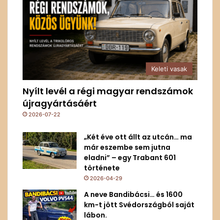
Keleti vasak
Nyílt levél a régi magyar rendszámok
újragyártásáért
2026-07-22
„Két éve ott állt az utcán… ma
már eszembe sem jutna
eladni” – egy Trabant 601
története
2026-04-29
A neve Bandibácsi… és 1600
km-t jött Svédországból saját
lábon.