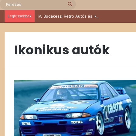
Keresés
Legfrissebbek
IV. Budakeszi Retro Autós és Ikarus találkozó – Suzu
Ikonikus autók