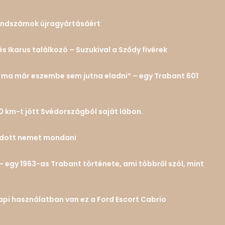
 rendszámok újragyártásáért
és Ikarus találkozó – Suzukival a Sződy fivérek
n… ma már eszembe sem jutna eladni” – egy Trabant 601
0 km-t jött Svédországból saját lábon.
tudott nemet mondani
– egy 1963-as Trabant története, ami többről szól, mint
 napi használatban van ez a Ford Escort Cabrio