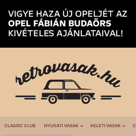
CLASSIC CLUB
NYUGATI VASAK
KELETI VASAK
C