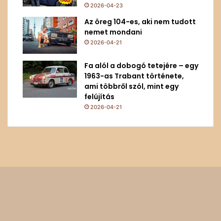
2026-04-23
Az öreg 104-es, aki nem tudott
nemet mondani
2026-04-21
Fa alól a dobogó tetejére – egy
1963-as Trabant története,
ami többről szól, mint egy
felújítás
2026-04-21