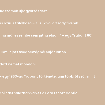
 rendszámok újragyártásáért
és Ikarus találkozó – Suzukival a Sződy fivérek
n… ma már eszembe sem jutna eladni” – egy Trabant 601
0 km-t jött Svédországból saját lábon.
tudott nemet mondani
– egy 1963-as Trabant története, ami többről szól, mint
 napi használatban van ez a Ford Escort Cabrio