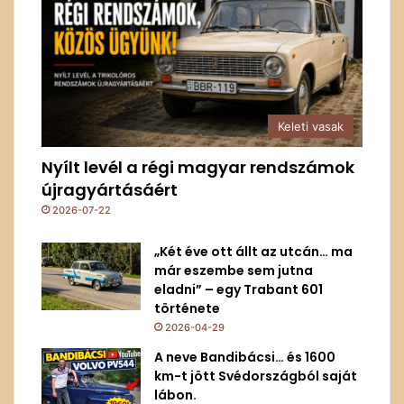
Keleti vasak
Nyílt levél a régi magyar rendszámok
újragyártásáért
2026-07-22
„Két éve ott állt az utcán… ma
már eszembe sem jutna
eladni” – egy Trabant 601
története
2026-04-29
A neve Bandibácsi… és 1600
km-t jött Svédországból saját
lábon.