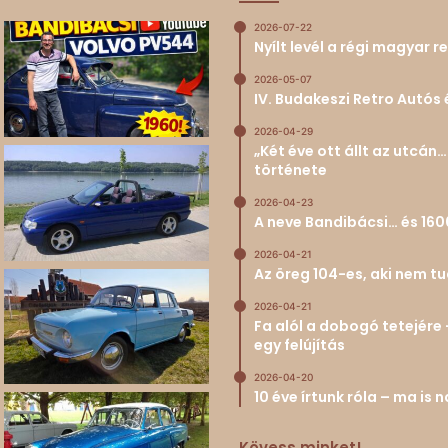
2026-07-22
Nyílt levél a régi magyar
2026-05-07
IV. Budakeszi Retro Autós 
2026-04-29
„Két éve ott állt az utcá
története
2026-04-23
A neve Bandibácsi… és 160
2026-04-21
Az öreg 104-es, aki nem 
2026-04-21
Fa alól a dobogó tetejére 
egy felújítás
2026-04-20
10 éve írtunk róla – ma is
Kövess minket!