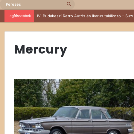
Keresés
Legfrissebbek
IV. Budakeszi Retro Autós és Ikarus találkozó – Suzu
Mercury