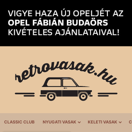
CLASSIC CLUB
NYUGATI VASAK
KELETI VASAK
C