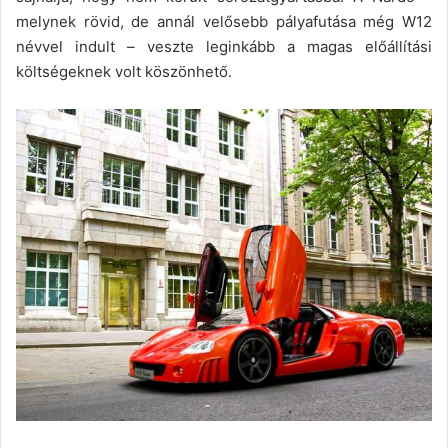
melynek rövid, de annál velősebb pályafutása még W12
névvel indult – veszte leginkább a magas előállítási
költségeknek volt köszönhető.