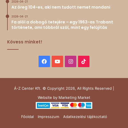
2026-04-21
Az öreg 104-es, aki nem tudott nemet mondani
2026-04-21
Fa alól a dobogó tetejére – egy 1963-as Trabant
története, ami többről szól, mint egy felújítás
Kövess minket!
Facebook
YouTube
Instagram
TikTok
Á-Z Center Kft. © Copyright 2026, All Rights Reserved |
Website by
Marketing Market
Főoldal
Impresszum
Adatkezelési tájékoztató