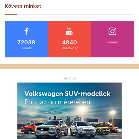
Kövess minket
72038
4840
Követő
Követő
Feliratkozó
Hirdetés