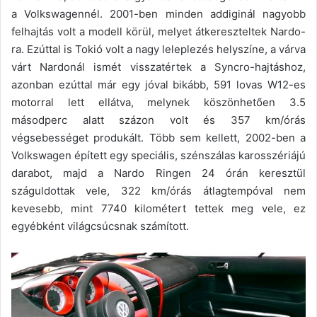
a Volkswagennél. 2001-ben minden addiginál nagyobb
felhajtás volt a modell körül, melyet átkereszteltek Nardo-
ra. Ezúttal is Tokió volt a nagy leleplezés helyszíne, a várva
várt Nardonál ismét visszatértek a Syncro-hajtáshoz,
azonban ezúttal már egy jóval bikább, 591 lovas W12-es
motorral lett ellátva, melynek köszönhetően 3.5
másodperc alatt százon volt és 357 km/órás
végsebességet produkált. Több sem kellett, 2002-ben a
Volkswagen épített egy speciális, szénszálas karosszériájú
darabot, majd a Nardo Ringen 24 órán keresztül
száguldottak vele, 322 km/órás átlagtempóval nem
kevesebb, mint 7740 kilométert tettek meg vele, ez
egyébként világcsúcsnak számított.