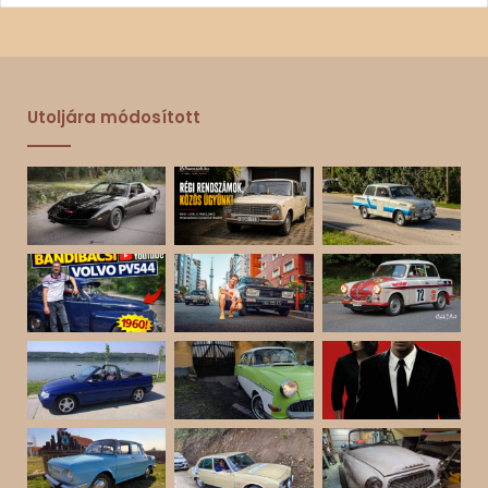
Utoljára módosított