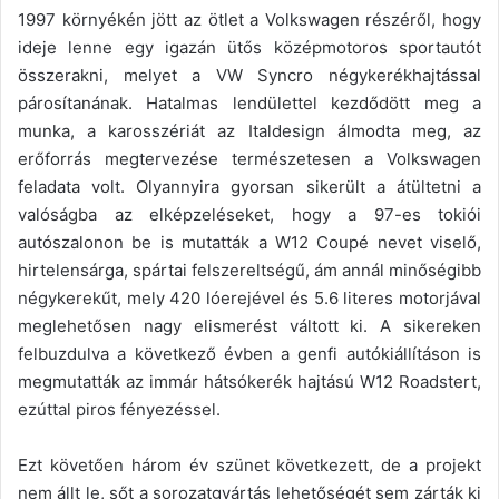
1997 környékén jött az ötlet a Volkswagen részéről, hogy
ideje lenne egy igazán ütős középmotoros sportautót
összerakni, melyet a VW Syncro négykerékhajtással
párosítanának. Hatalmas lendülettel kezdődött meg a
munka, a karosszériát az Italdesign álmodta meg, az
erőforrás megtervezése természetesen a Volkswagen
feladata volt. Olyannyira gyorsan sikerült a átültetni a
valóságba az elképzeléseket, hogy a 97-es tokiói
autószalonon be is mutatták a W12 Coupé nevet viselő,
hirtelensárga, spártai felszereltségű, ám annál minőségibb
négykerekűt, mely 420 lóerejével és 5.6 literes motorjával
meglehetősen nagy elismerést váltott ki. A sikereken
felbuzdulva a következő évben a genfi autókiállításon is
megmutatták az immár hátsókerék hajtású W12 Roadstert,
ezúttal piros fényezéssel.
Ezt követően három év szünet következett, de a projekt
nem állt le, sőt a sorozatgyártás lehetőségét sem zárták ki