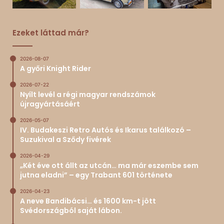
Ezeket láttad már?
2026-08-07
A győri Knight Rider
2026-07-22
Nyílt levél a régi magyar rendszámok
újragyártásáért
2026-05-07
IV. Budakeszi Retro Autós és Ikarus találkozó –
Suzukival a Sződy fivérek
2026-04-29
„Két éve ott állt az utcán… ma már eszembe sem
jutna eladni” – egy Trabant 601 története
2026-04-23
A neve Bandibácsi… és 1600 km-t jött
Svédországból saját lábon.