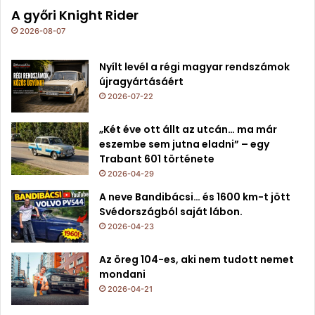
A győri Knight Rider
2026-08-07
Nyílt levél a régi magyar rendszámok
újragyártásáért
2026-07-22
„Két éve ott állt az utcán… ma már
eszembe sem jutna eladni” – egy
Trabant 601 története
2026-04-29
A neve Bandibácsi… és 1600 km-t jött
Svédországból saját lábon.
2026-04-23
Az öreg 104-es, aki nem tudott nemet
mondani
2026-04-21