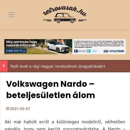
Menü
Nyílt levél a régi magyar rendszámok újragyártásáért
Volkswagen Nardo –
beteljesületlen álom
2021-05-07
Aki már hallott erről a különleges modellről, vélhetően
sajnálja, hogy nem került sorozatgyártásba. A Nardo –