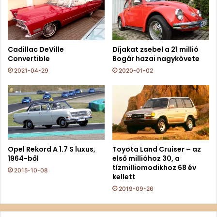
Cadillac DeVille
Díjakat zsebel a 21 millió
Convertible
Bogár hazai nagykövete
2021-04-29
2020-01-02
Opel Rekord A 1.7 S luxus,
Toyota Land Cruiser – az
1964-ből
első millióhoz 30, a
tízmilliomodikhoz 68 év
2015-10-08
kellett
2019-09-26