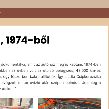
t
, 1974-ből
t dokumentálva, amit az autóhoz meg is kaptam. 1974-ben
 ebben az évben volt az utolsó bejegyzés, 48.000 km-es
s egy fészerben bakra állították. Így aludta Csipkerózsika
 elvégzett motorrevízió után szépen beindult. Jelenleg a
 utakon.”