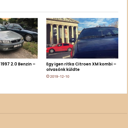
1997 2.0 Benzin –
Egy igen ritka Citroen XM kombi –
olvasónk küldte
2019-12-10