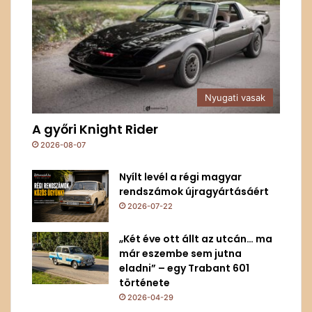
Nyugati vasak
A győri Knight Rider
2026-08-07
Nyílt levél a régi magyar
rendszámok újragyártásáért
2026-07-22
„Két éve ott állt az utcán… ma
már eszembe sem jutna
eladni” – egy Trabant 601
története
2026-04-29