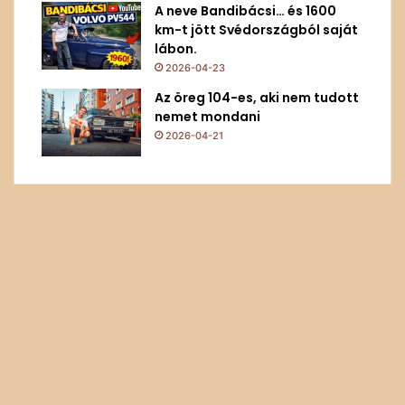
A neve Bandibácsi… és 1600
km-t jött Svédországból saját
lábon.
2026-04-23
Az öreg 104-es, aki nem tudott
nemet mondani
2026-04-21