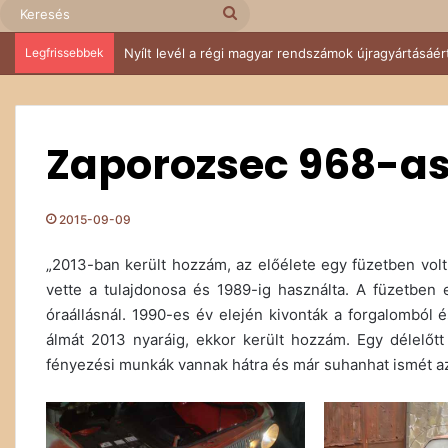
Keresés
Legfrissebbek
Nyílt levél a régi magyar rendszámok újragyártásáér
Zaporozsec 968-as
2015-09-09
„2013-ban került hozzám, az előélete egy füzetben vol
vette a tulajdonosa és 1989-ig használta. A füzetben
óraállásnál. 1990-es év elején kivonták a forgalomból é
álmát 2013 nyaráig, ekkor került hozzám. Egy délelőtt
fényezési munkák vannak hátra és már suhanhat ismét az