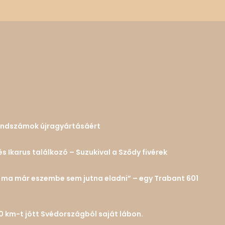
 rendszámok újragyártásáért
és Ikarus találkozó – Suzukival a Sződy fivérek
n… ma már eszembe sem jutna eladni” – egy Trabant 601
0 km-t jött Svédországból saját lábon.