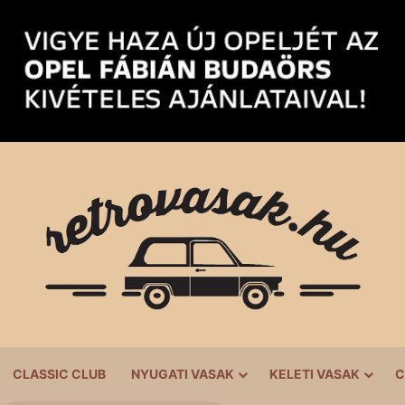
CLASSIC CLUB
NYUGATI VASAK
KELETI VASAK
C