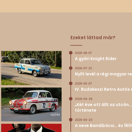
Ezeket láttad már?
2026-08-07
A győri Knight Rider
2026-07-22
Nyílt levél a régi magyar
2026-05-07
IV. Budakeszi Retro Autós 
2026-04-29
„Két éve ott állt az utcá
története
2026-04-23
A neve Bandibácsi… és 160