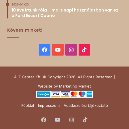
2026-04-20
10 éve írtunk róla – ma is napi használatban van ez
a Ford Escort Cabrio
Kövess minket!
Facebook
YouTube
Instagram
TikTok
Á-Z Center Kft. © Copyright 2026, All Rights Reserved |
Website by
Marketing Market
Főoldal
Impresszum
Adatkezelési tájékoztató
Facebook
YouTube
Instagram
TikTok