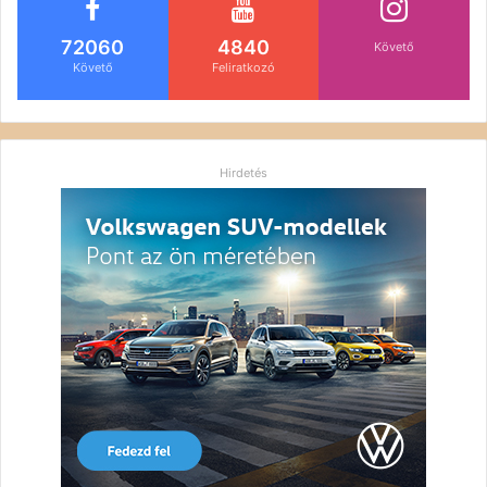
72060
4840
Követő
Követő
Feliratkozó
Hirdetés