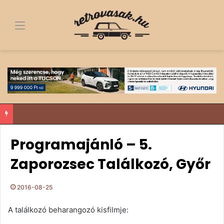
Menü
Fa alól a dobogó tetejére – egy 1963-as Trabant története, ami többről szól, mint egy felújítás
Programajánló – 5.
Zaporozsec Találkozó, Győr
2016-08-25
A találkozó beharangozó kisfilmje: