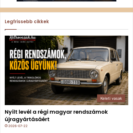
Legfrissebb cikkek
Keleti vasak
Nyílt levél a régi magyar rendszámok
újragyártásáért
2026-07-22