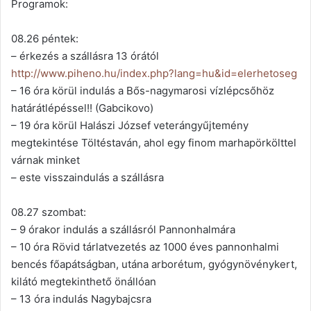
Programok:
08.26 péntek:
– érkezés a szállásra 13 órától
http://www.piheno.hu/
index.php?lang=hu&id=elerhe
toseg
– 16 óra körül indulás a Bős-nagymarosi vízlépcsőhöz
határátlépéssel!! (Gabcikovo)
– 19 óra körül Halászi József veterángyűjtemény
megtekintése Töltéstaván, ahol egy finom marhapörkölttel
várnak minket
– este visszaindulás a szállásra
08.27 szombat:
– 9 órakor indulás a szállásról Pannonhalmára
– 10 óra Rövid tárlatvezetés az 1000 éves pannonhalmi
bencés főapátságban, utána arborétum, gyógynövénykert,
kilátó megtekinthető önállóan
– 13 óra indulás Nagybajcsra