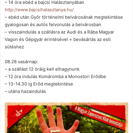
– 14 óra ebéd a bajcsi Halásztanyában
http://
www.bajcsihalasztanya.hu/
– ebéd után Győr történelmi belvárosának megtekintése
gyalogosan és autós felvonulás a belvárosban
– visszaindulás a szállásra az Audi és a Rába Magyar
Vagon és Gépgyár érintésével + bevásárlás az esti
sütéshez
08.28 vasárnap:
– a szállást 12 óráig kell elhagynunk
– 12 óra indulás Komáromba a Monostori Erődbe
– 13-14.30 ig Erőd megtekintése
– utána hazaindulás