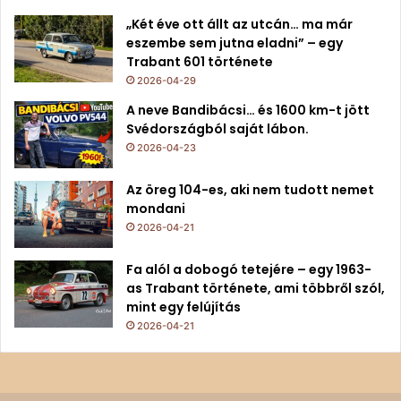
„Két éve ott állt az utcán… ma már
eszembe sem jutna eladni” – egy
Trabant 601 története
2026-04-29
A neve Bandibácsi… és 1600 km-t jött
Svédországból saját lábon.
2026-04-23
Az öreg 104-es, aki nem tudott nemet
mondani
2026-04-21
Fa alól a dobogó tetejére – egy 1963-
as Trabant története, ami többről szól,
mint egy felújítás
2026-04-21