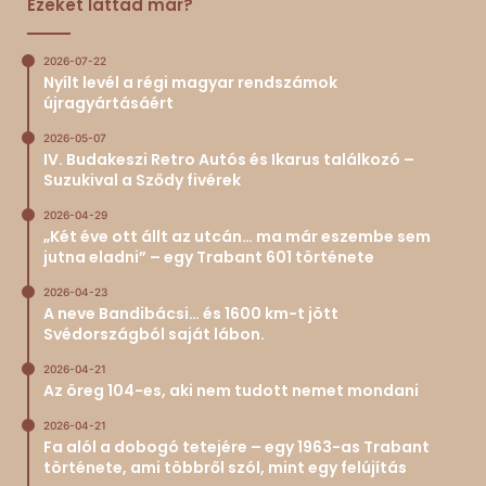
Ezeket láttad már?
2026-07-22
Nyílt levél a régi magyar rendszámok
újragyártásáért
2026-05-07
IV. Budakeszi Retro Autós és Ikarus találkozó –
Suzukival a Sződy fivérek
2026-04-29
„Két éve ott állt az utcán… ma már eszembe sem
jutna eladni” – egy Trabant 601 története
2026-04-23
A neve Bandibácsi… és 1600 km-t jött
Svédországból saját lábon.
2026-04-21
Az öreg 104-es, aki nem tudott nemet mondani
2026-04-21
Fa alól a dobogó tetejére – egy 1963-as Trabant
története, ami többről szól, mint egy felújítás