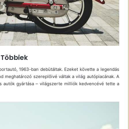
a Többiek
ortautó, 1963-ban debütáltak. Ezeket követte a legendás
d meghatározó szereplőivé váltak a világ autópiacának. A
 autók gyártása – világszerte milliók kedvencévé tette a