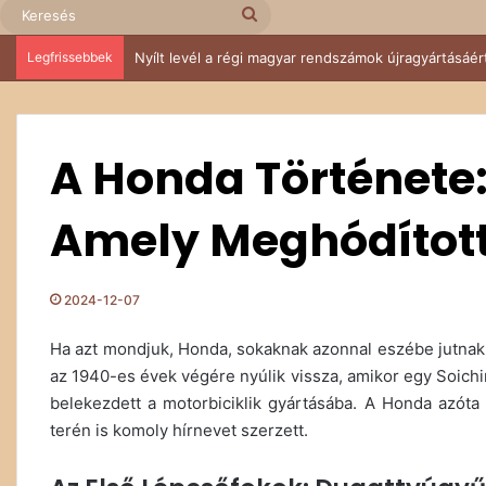
Keresés
Legfrissebbek
IV. Budakeszi Retro Autós és Ikarus találkozó – Suzu
A Honda Története
Amely Meghódított
2024-12-07
Ha azt mondjuk, Honda, sokaknak azonnal eszébe jutnak
az 1940-es évek végére nyúlik vissza, amikor egy Soichi
belekezdett a motorbiciklik gyártásába. A Honda azót
terén is komoly hírnevet szerzett.