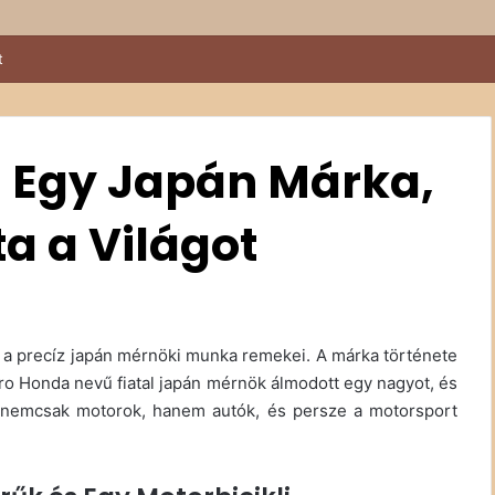
kival a Sződy fivérek
: Egy Japán Márka,
a a Világot
 a precíz japán mérnöki munka remekei. A márka története
ro Honda nevű fiatal japán mérnök álmodott egy nagyot, és
a nemcsak motorok, hanem autók, és persze a motorsport