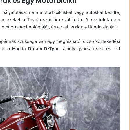
űk és Egy Motorbicikli
a pályafutását nem motorbiciklikkel vagy autókkal kezdte,
n ezeket a Toyota számára szállította. A kezdetek nem
mította technológiáját, és ezzel lerakta a Honda alapjait.
Japánnak szüksége van egy megbízható, olcsó közlekedési
ije, a
Honda Dream D-Type
, amely gyorsan sikeres lett