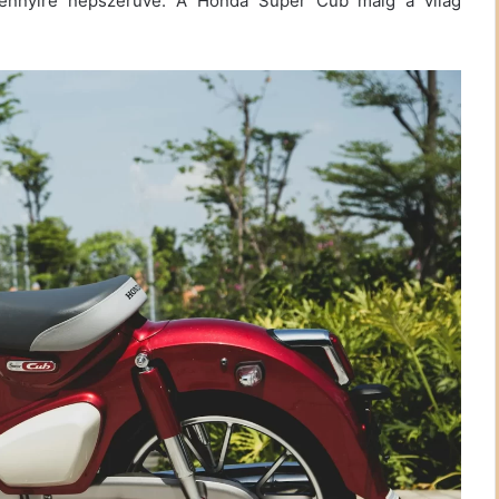
e ennyire népszerűvé. A Honda Super Cub máig a világ