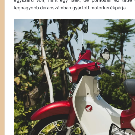
egyszerű volt, mint egy faék, de pontosan ez tett
legnagyobb darabszámban gyártott motorkerékpárja.