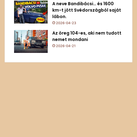
A neve Bandibácsi… és 1600
km-t jött Svédországból saját
lábon.
2026-04-23
Az öreg 104-es, aki nem tudott
nemet mondani
2026-04-21