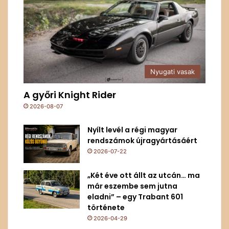
Nyugati vasak
A győri Knight Rider
2026-08-07
Nyílt levél a régi magyar
rendszámok újragyártásáért
2026-07-22
„Két éve ott állt az utcán… ma
már eszembe sem jutna
eladni” – egy Trabant 601
története
2026-04-29