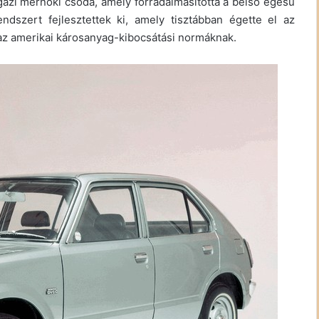
zi mérnöki csoda, amely forradalmasította a belső égésű
ndszert fejlesztettek ki, amely tisztábban égette el az
t az amerikai károsanyag-kibocsátási normáknak.