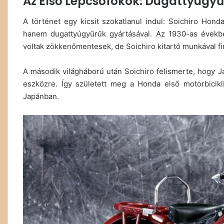
Az Első Lépcsőfokok: Dugattyúgyűr
A történet egy kicsit szokatlanul indul: Soichiro Hond
hanem dugattyúgyűrűk gyártásával. Az 1930-as évekbe
voltak zökkenőmentesek, de Soichiro kitartó munkával fino
A második világháború után Soichiro felismerte, hogy 
eszközre. Így született meg a Honda első motorbicikl
Japánban.