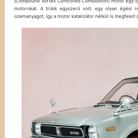
(Compound Vortex Controlled Combustion) motor egy iga
motorokat. A trükk egyszerű volt: egy olyan égési re
üzemanyagot, így a motor katalizátor nélkül is megfelel