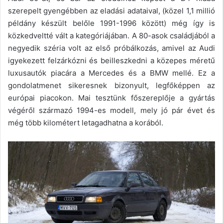
szerepelt gyengébben az eladási adataival, (közel 1,1 millió
példány készült belőle 1991-1996 között) még így is
közkedveltté vált a kategóriájában. A 80-asok családjából a
negyedik széria volt az első próbálkozás, amivel az Audi
igyekezett felzárkózni és beilleszkedni a közepes méretű
luxusautók piacára a Mercedes és a BMW mellé. Ez a
gondolatmenet sikeresnek bizonyult, legfőképpen az
európai piacokon. Mai tesztünk főszereplője a gyártás
végéről származó 1994-es modell, mely jó pár évet és
még több kilométert letagadhatna a korából.