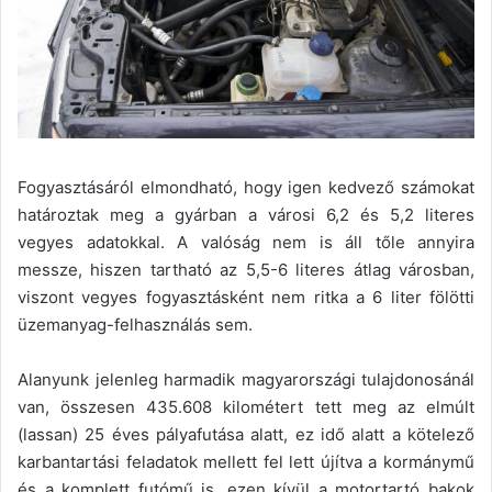
Fogyasztásáról elmondható, hogy igen kedvező számokat
határoztak meg a gyárban a városi 6,2 és 5,2 literes
vegyes adatokkal. A valóság nem is áll tőle annyira
messze, hiszen tartható az 5,5-6 literes átlag városban,
viszont vegyes fogyasztásként nem ritka a 6 liter fölötti
üzemanyag-felhasználás sem.
Alanyunk jelenleg harmadik magyarországi tulajdonosánál
van, összesen 435.608 kilométert tett meg az elmúlt
(lassan) 25 éves pályafutása alatt, ez idő alatt a kötelező
karbantartási feladatok mellett fel lett újítva a kormánymű
és a komplett futómű is, ezen kívül a motortartó bakok