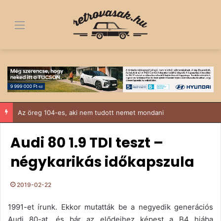
Menü
Az öreg 104-es, aki nem tudott nemet mondani
Audi 80 1.9 TDI teszt –
négykarikás időkapszula
2019-02-22
1991-et írunk. Ekkor mutatták be a negyedik generációs
Audi 80-at, és bár az elődeihez képest a B4 hiába