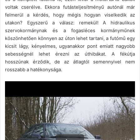
voltak cserélve. Ekkora futásteljesítményű autónál már
felmerül a kérdés, hogy mégis hogyan viselkedik az
utakon? Egyszerű a válasz: remekül! A hidraulikus
szervokormánynak és a fogasléces kormányműnek
köszönhetően könnyen az úton lehet tartani, a futómű egy
kicsit lágy, kényelmes, ugyanakkor pont emiatt nagyobb
sebességnél lehet érezni az úthibákat. A fékútja
hosszúnak érződik, de az átlagtól semennyivel nem
rosszabb a hatékonysága.