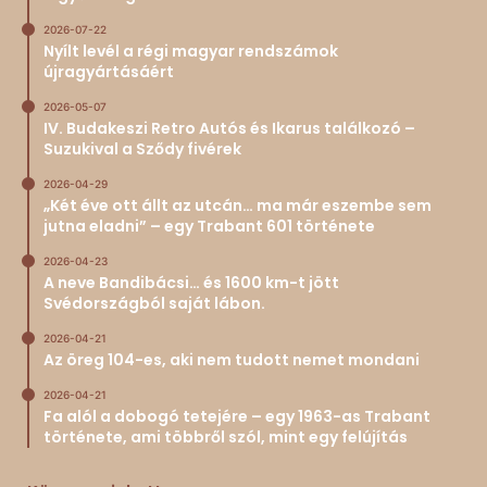
2026-07-22
Nyílt levél a régi magyar rendszámok
újragyártásáért
2026-05-07
IV. Budakeszi Retro Autós és Ikarus találkozó –
Suzukival a Sződy fivérek
2026-04-29
„Két éve ott állt az utcán… ma már eszembe sem
jutna eladni” – egy Trabant 601 története
2026-04-23
A neve Bandibácsi… és 1600 km-t jött
Svédországból saját lábon.
2026-04-21
Az öreg 104-es, aki nem tudott nemet mondani
2026-04-21
Fa alól a dobogó tetejére – egy 1963-as Trabant
története, ami többről szól, mint egy felújítás