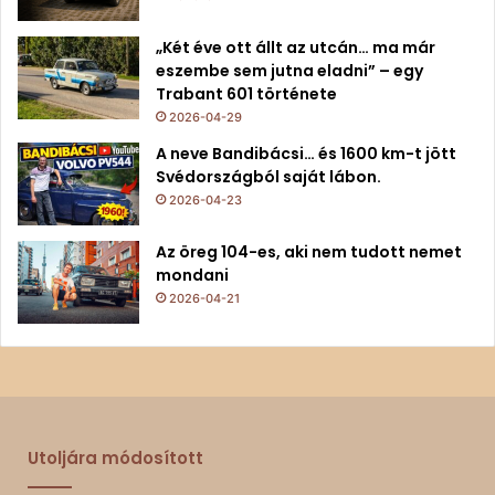
„Két éve ott állt az utcán… ma már
eszembe sem jutna eladni” – egy
Trabant 601 története
2026-04-29
A neve Bandibácsi… és 1600 km-t jött
Svédországból saját lábon.
2026-04-23
Az öreg 104-es, aki nem tudott nemet
mondani
2026-04-21
Utoljára módosított