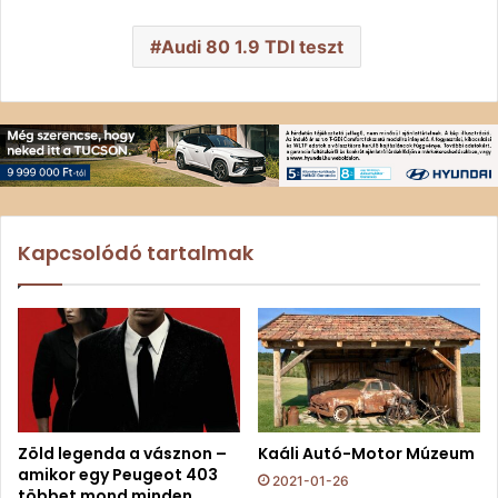
Audi 80 1.9 TDI teszt
Kapcsolódó tartalmak
Zöld legenda a vásznon –
Kaáli Autó-Motor Múzeum
amikor egy Peugeot 403
2021-01-26
többet mond minden