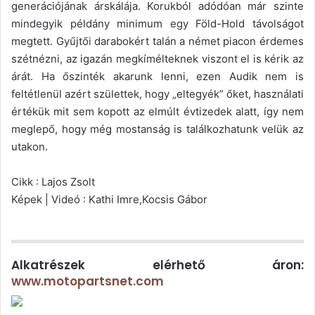
generációjának árskálája. Korukból adódóan már szinte
mindegyik példány minimum egy Föld-Hold távolságot
megtett. Gyűjtői darabokért talán a német piacon érdemes
szétnézni, az igazán megkímélteknek viszont el is kérik az
árát. Ha őszinték akarunk lenni, ezen Audik nem is
feltétlenül azért születtek, hogy „eltegyék” őket, használati
értékük mit sem kopott az elmúlt évtizedek alatt, így nem
meglepő, hogy még mostanság is találkozhatunk velük az
utakon.
Cikk : Lajos Zsolt
Képek | Videó : Kathi Imre,Kocsis Gábor
Alkatrészek elérhető áron:
www.motopartsnet.com