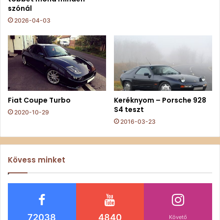
szónál
2026-04-03
Fiat Coupe Turbo
Keréknyom – Porsche 928
S4 teszt
2020-10-29
2016-03-23
Kövess minket
72038
4840
Követő