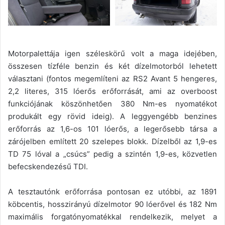
Motorpalettája igen széleskörű volt a maga idejében,
összesen tízféle benzin és két dízelmotorból lehetett
választani (fontos megemlíteni az RS2 Avant 5 hengeres,
2,2 literes, 315 lóerős erőforrását, ami az overboost
funkciójának köszönhetően 380 Nm-es nyomatékot
produkált egy rövid ideig). A leggyengébb benzines
erőforrás az 1,6-os 101 lóerős, a legerősebb társa a
zárójelben említett 20 szelepes blokk. Dízelből az 1,9-es
TD 75 lóval a „csúcs” pedig a szintén 1,9-es, közvetlen
befecskendezésű TDI.
A tesztautónk erőforrása pontosan ez utóbbi, az 1891
köbcentis, hosszirányú dízelmotor 90 lóerővel és 182 Nm
maximális forgatónyomatékkal rendelkezik, melyet a