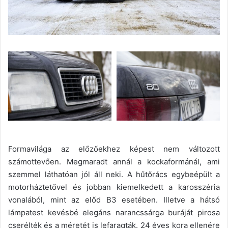
Formavilága az előzőekhez képest nem változott
számottevően. Megmaradt annál a kockaformánál, ami
szemmel láthatóan jól áll neki. A hűtőrács egybeépült a
motorháztetővel és jobban kiemelkedett a karosszéria
vonalából, mint az előd B3 esetében. Illetve a hátsó
lámpatest kevésbé elegáns narancssárga buráját pirosa
cserélték és a méretét is lefaragták. 24 éves kora ellenére