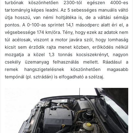
turbónak köszönhetően 2300-tól egészen 4000-es
tartományig képes leadni. Az 5 sebességes manuális váltó
útja hosszú, van némi holtjátéka is, de a váltási sémája
pontos. A 0-100-as sprintet 14,1 másodperc alatt éri el, a
végsebessége 174 km/óra. Tény, hogy ezek az adatok nem
túl acélosak, viszont a motor javára szól, hogy lomhaság
kicsit sem érződik rajta menet közben, erőlködés nélkül
mozgatja a közel 1,3 tonnás kocsiszekrényt, nagyon
csekély üzemanyag felhasználás mellett. Ráadásul a
remek hangszigetelésnek köszönhetően magasabb
tempónál (pl. sztrádán) is elfogadható a szélzaj.