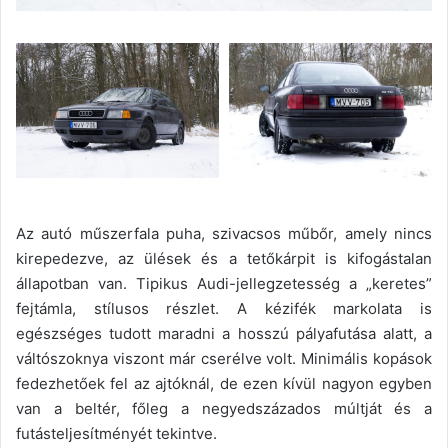
Az autó műszerfala puha, szivacsos műbőr, amely nincs
kirepedezve, az ülések és a tetőkárpit is kifogástalan
állapotban van. Tipikus Audi-jellegzetesség a „keretes”
fejtámla, stílusos részlet. A kézifék markolata is
egészséges tudott maradni a hosszú pályafutása alatt, a
váltószoknya viszont már cserélve volt. Minimális kopások
fedezhetőek fel az ajtóknál, de ezen kívül nagyon egyben
van a beltér, főleg a negyedszázados múltját és a
futásteljesítményét tekintve.