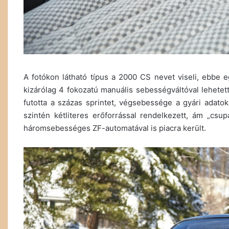
A fotókon látható típus a 2000 CS nevet viseli, ebbe eg
kizárólag 4 fokozatú manuális sebességváltóval lehetett
futotta a százas sprintet, végsebessége a gyári adato
szintén kétliteres erőforrással rendelkezett, ám „csup
háromsebességes ZF-automatával is piacra került.