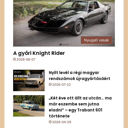
Nyugati vasak
A győri Knight Rider
2026-08-07
Nyílt levél a régi magyar
rendszámok újragyártásáért
2026-07-22
„Két éve ott állt az utcán… ma
már eszembe sem jutna
eladni” – egy Trabant 601
története
2026-04-29