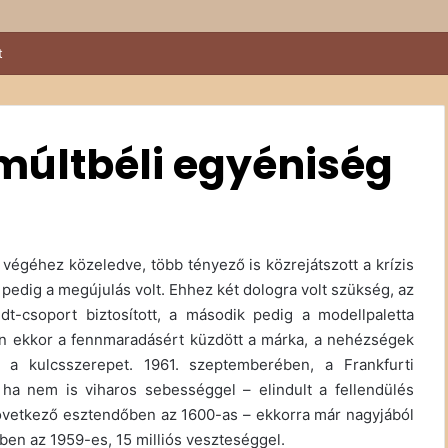
kival a Sződy fivérek
últbéli egyéniség
égéhez közeledve, több tényező is közrejátszott a krízis
 pedig a megújulás volt. Ehhez két dologra volt szükség, az
t-csoport biztosított, a második pedig a modellpaletta
ban ekkor a fennmaradásért küzdött a márka, a nehézségek
 a kulcsszerepet. 1961. szeptemberében, a Frankfurti
ha nem is viharos sebességgel – elindult a fellendülés
övetkező esztendőben az 1600-as – ekkorra már nagyjából
en az 1959-es, 15 milliós veszteséggel.