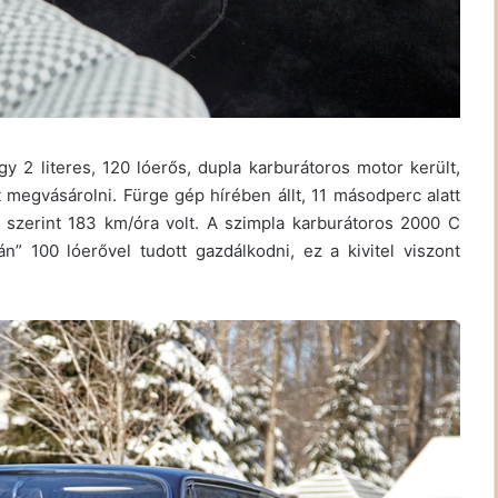
y 2 literes, 120 lóerős, dupla karburátoros motor került,
 megvásárolni. Fürge gép hírében állt, 11 másodperc alatt
k szerint 183 km/óra volt. A szimpla karburátoros 2000 C
án” 100 lóerővel tudott gazdálkodni, ez a kivitel viszont