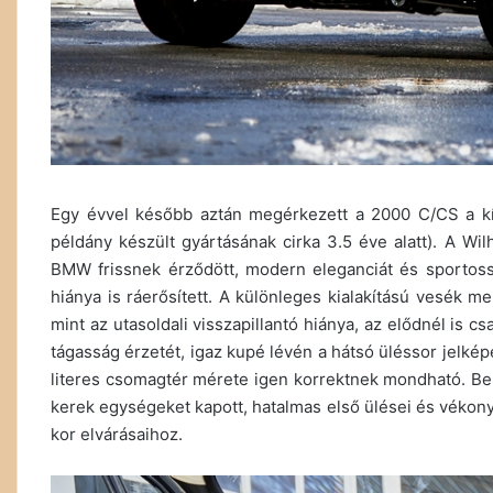
Egy évvel később aztán megérkezett a 2000 C/CS a kí
példány készült gyártásának cirka 3.5 éve alatt). A Wil
BMW frissnek érződött, modern eleganciát és sportosság
hiánya is ráerősített. A különleges kialakítású vesék me
mint az utasoldali visszapillantó hiánya, az elődnél is cs
tágasság érzetét, igaz kupé lévén a hátsó üléssor jelké
literes csomagtér mérete igen korrektnek mondható. Belt
kerek egységeket kapott, hatalmas első ülései és vékon
kor elvárásaihoz.