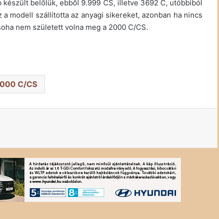
 készült belőlük, ebből 9.999 CS, illetve 3692 C, utóbbiból
 a modell szállította az anyagi sikereket, azonban ha nincs
 soha nem született volna meg a 2000 C/CS.
000 C/CS