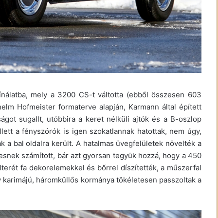
nálatba, mely a 3200 CS-t váltotta (ebből összesen 603
helm Hofmeister formaterve alapján, Karmann által épített
ot sugallt, utóbbira a keret nélküli ajtók és a B-oszlop
llett a fényszórók is igen szokatlannak hatottak, nem úgy,
ak a bal oldalra került. A hatalmas üvegfelületek növelték a
pesnek számított, bár azt gyorsan tegyük hozzá, hogy a 450
erét fa dekorelemekkel és bőrrel díszítették, a műszerfal
y karimájú, háromküllős kormánya tökéletesen passzoltak a