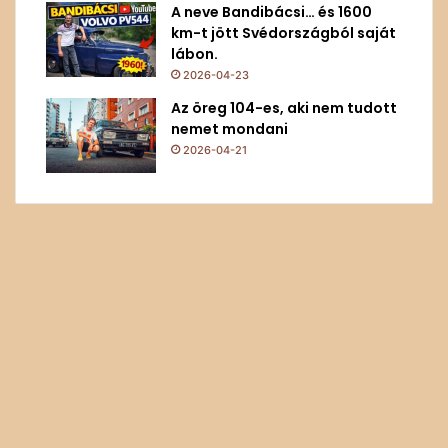
A neve Bandibácsi… és 1600
km-t jött Svédországból saját
lábon.
2026-04-23
Az öreg 104-es, aki nem tudott
nemet mondani
2026-04-21