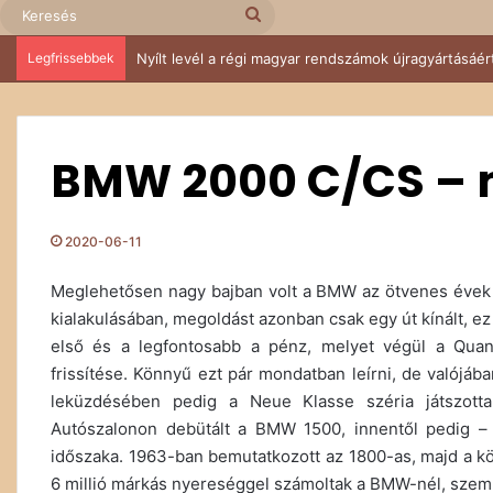
Keresés
Legfrissebbek
IV. Budakeszi Retro Autós és Ikarus találkozó – Suzu
BMW 2000 C/CS – m
2020-06-11
Meglehetősen nagy bajban volt a BMW az ötvenes évek v
kialakulásában, megoldást azonban csak egy út kínált, ez
első és a legfontosabb a pénz, melyet végül a Quand
frissítése. Könnyű ezt pár mondatban leírni, de valójá
leküzdésében pedig a Neue Klasse széria játszotta
Autószalonon debütált a BMW 1500, innentől pedig – 
időszaka. 1963-ban bemutatkozott az 1800-as, majd a k
6 millió márkás nyereséggel számoltak a BMW-nél, szemb