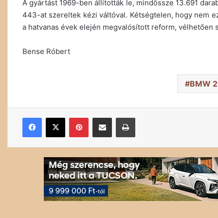
A gyártást 1969-ben állították le, mindössze 13.691 darab
443-at szereltek kézi váltóval. Kétségtelen, hogy nem ez
a hatvanas évek elején megvalósított reform, vélhetően
Bense Róbert
BMW 2
Facebook
X
Pinterest
Megosztás email-ben
Nyomtatás