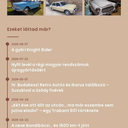
Ezeket láttad már?
2026-08-07
A győri Knight Rider
2026-07-22
Nyílt levél a régi magyar rendszámok
újragyártásáért
2026-05-07
IV. Budakeszi Retro Autós és Ikarus találkozó –
Suzukival a Sződy fivérek
2026-04-29
„Két éve ott állt az utcán… ma már eszembe sem
jutna eladni” – egy Trabant 601 története
2026-04-23
A neve Bandibácsi… és 1600 km-t jött