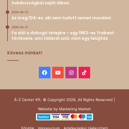
Svédországból saját lábon.
2026-04-21
Az öreg 104-es, aki nem tudott nemet mondani
2026-04-21
Fa alól a dobogó tetejére – egy 1963-as Trabant
története, ami többről szól, mint egy felújítás
Kövess minket!
Facebook
YouTube
Instagram
TikTok
Á-Z Center Kft. © Copyright 2026, All Rights Reserved |
Website by
Marketing Market
Főoldal
Impresszum
Adatkezelési tájékoztató