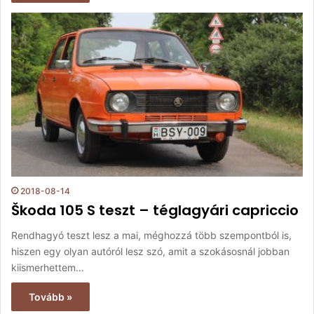
2018-08-14
Škoda 105 S teszt – téglagyári capriccio
Rendhagyó teszt lesz a mai, méghozzá több szempontból is,
hiszen egy olyan autóról lesz szó, amit a szokásosnál jobban
kiismerhettem…
Tovább »