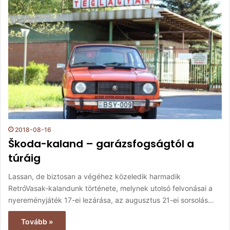
2018-08-16
Škoda-kaland – garázsfogságtól a
túráig
Lassan, de biztosan a végéhez közeledik harmadik
RetróVasak-kalandunk története, melynek utolsó felvonásai a
nyereményjáték 17-ei lezárása, az augusztus 21-ei sorsolás…
Tovább »