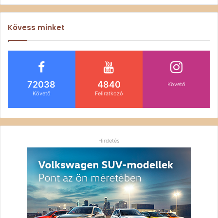
Kövess minket
72038
4840
Követő
Követő
Feliratkozó
Hirdetés