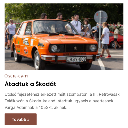
2018-09-11
Átadtuk a Škodát
Utolsó fejezetéhez érkezett múlt szombaton, a III. RetróVasak
Találkozón a Škoda-kaland, átadtuk ugyanis a nyertesnek,
Varga Ádámnak a 105S-t, akinek…
Tovább »