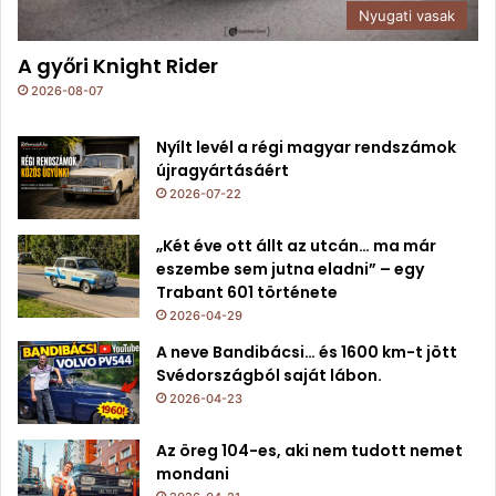
Nyugati vasak
A győri Knight Rider
2026-08-07
Nyílt levél a régi magyar rendszámok
újragyártásáért
2026-07-22
„Két éve ott állt az utcán… ma már
eszembe sem jutna eladni” – egy
Trabant 601 története
2026-04-29
A neve Bandibácsi… és 1600 km-t jött
Svédországból saját lábon.
2026-04-23
Az öreg 104-es, aki nem tudott nemet
mondani