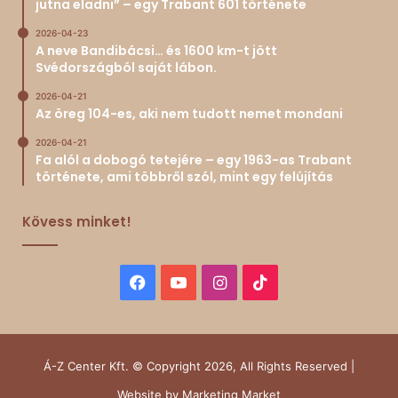
jutna eladni” – egy Trabant 601 története
2026-04-23
A neve Bandibácsi… és 1600 km-t jött
Svédországból saját lábon.
2026-04-21
Az öreg 104-es, aki nem tudott nemet mondani
2026-04-21
Fa alól a dobogó tetejére – egy 1963-as Trabant
története, ami többről szól, mint egy felújítás
Kövess minket!
Facebook
YouTube
Instagram
TikTok
Á-Z Center Kft. © Copyright 2026, All Rights Reserved |
Website by
Marketing Market