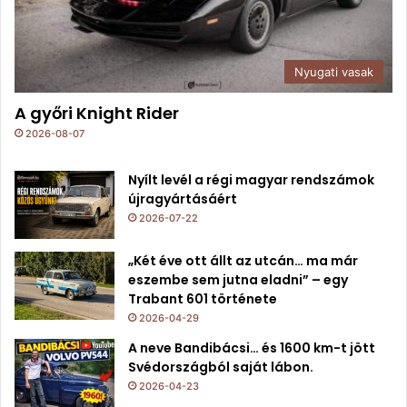
Nyugati vasak
A győri Knight Rider
2026-08-07
Nyílt levél a régi magyar rendszámok
újragyártásáért
2026-07-22
„Két éve ott állt az utcán… ma már
eszembe sem jutna eladni” – egy
Trabant 601 története
2026-04-29
A neve Bandibácsi… és 1600 km-t jött
Svédországból saját lábon.
2026-04-23