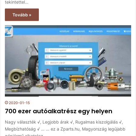
tekintettel…
Tovább »
2020-01-15
700 ezer autóalkatrész egy helyen
Nagy választék √, Legjobb árak √, Rugalmas kiszolgálás √,
Megbízhatóság √ … … ez a Zparts.hu, Magyország legújabb
gépjármű alkatrész…