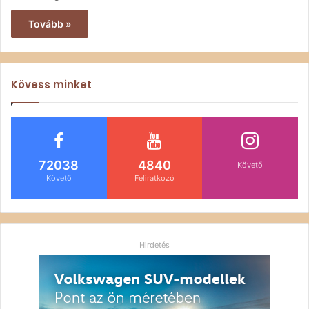
Tovább »
Kövess minket
72038
4840
Követő
Követő
Feliratkozó
Hirdetés