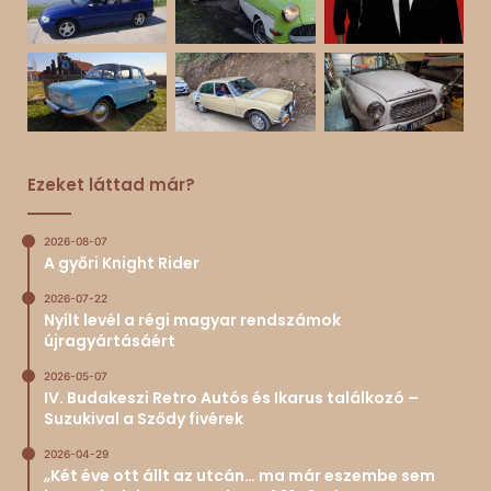
Ezeket láttad már?
2026-08-07
A győri Knight Rider
2026-07-22
Nyílt levél a régi magyar rendszámok
újragyártásáért
2026-05-07
IV. Budakeszi Retro Autós és Ikarus találkozó –
Suzukival a Sződy fivérek
2026-04-29
„Két éve ott állt az utcán… ma már eszembe sem