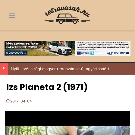
Menü
IV. Budakeszi Retro Autós és Ikarus találkozó – Suzukival a Sződy fivérek
Izs Planeta 2 (1971)
2017-04-04