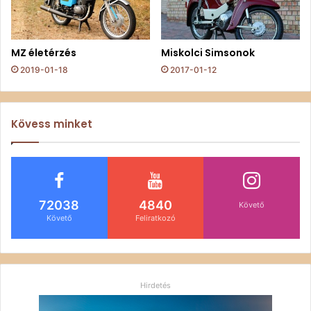
MZ életérzés
Miskolci Simsonok
2019-01-18
2017-01-12
Kövess minket
72038
4840
Követő
Követő
Feliratkozó
Hirdetés