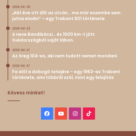
2026-04-29
„Két éve ott állt az utcán… ma már eszembe sem
jutna eladni” – egy Trabant 601 története
2026-04-23
A neve Bandibácsi… és 1600 km-t jött
Svédországból saját lábon.
2026-04-21
Az öreg 104-es, aki nem tudott nemet mondani
2026-04-21
Fa alól a dobogó tetejére – egy 1963-as Trabant
története, ami többről szól, mint egy felújítás
Kövess minket!
Facebook
YouTube
Instagram
TikTok