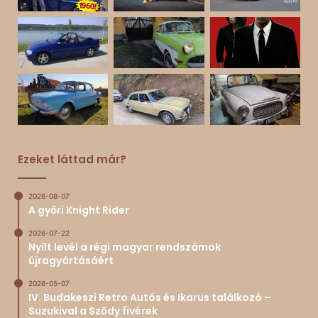
Ezeket láttad már?
2026-08-07
A győri Knight Rider
2026-07-22
Nyílt levél a régi magyar rendszámok
újragyártásáért
2026-05-07
IV. Budakeszi Retro Autós és Ikarus találkozó –
Suzukival a Sződy fivérek