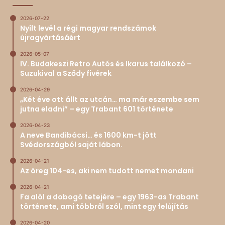
2026-07-22
Nyílt levél a régi magyar rendszámok
újragyártásáért
2026-05-07
IV. Budakeszi Retro Autós és Ikarus találkozó –
Suzukival a Sződy fivérek
2026-04-29
„Két éve ott állt az utcán… ma már eszembe sem
jutna eladni” – egy Trabant 601 története
2026-04-23
A neve Bandibácsi… és 1600 km-t jött
Svédországból saját lábon.
2026-04-21
Az öreg 104-es, aki nem tudott nemet mondani
2026-04-21
Fa alól a dobogó tetejére – egy 1963-as Trabant
története, ami többről szól, mint egy felújítás
2026-04-20