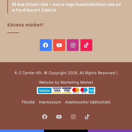
10 éve írtunk róla – ma is napi használatban van ez
a Ford Escort Cabrio
Kövess minket!
Facebook
YouTube
Instagram
TikTok
Á-Z Center Kft. © Copyright 2026, All Rights Reserved |
Website by
Marketing Market
Főoldal
Impresszum
Adatkezelési tájékoztató
Facebook
YouTube
Instagram
TikTok