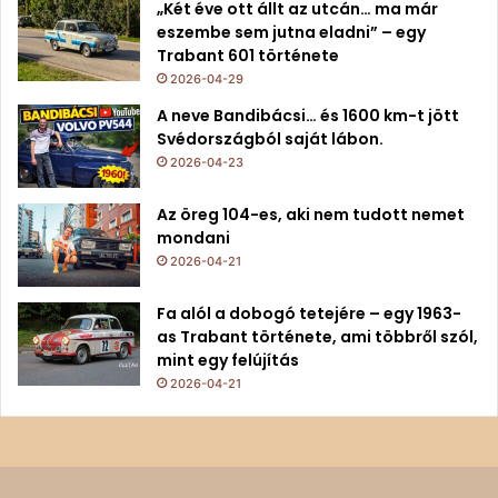
„Két éve ott állt az utcán… ma már
eszembe sem jutna eladni” – egy
Trabant 601 története
2026-04-29
A neve Bandibácsi… és 1600 km-t jött
Svédországból saját lábon.
2026-04-23
Az öreg 104-es, aki nem tudott nemet
mondani
2026-04-21
Fa alól a dobogó tetejére – egy 1963-
as Trabant története, ami többről szól,
mint egy felújítás
2026-04-21