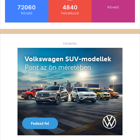
72060
4840
Követő
Követő
Feliratkozó
Hirdetés