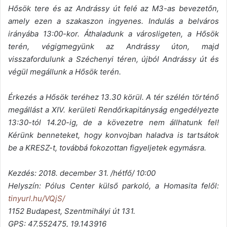
Hősök tere és az Andrássy út felé az M3-as bevezetőn,
amely ezen a szakaszon ingyenes.
Indulás a belváros
irányába 13:00-kor. Áthaladunk a városligeten, a Hősök
terén, végigmegyünk az Andrássy úton, majd
visszafordulunk a Széchenyi téren, újból Andrássy út és
végül megállunk a Hősök terén.
Érkezés a Hősök teréhez 13.30 körül. A tér szélén történő
megállást a XIV. kerületi Rendőrkapitányság engedélyezte
13:30-tól 14.20-ig, de a kövezetre nem állhatunk fel!
Kérünk benneteket, hogy konvojban haladva is tartsátok
be a KRESZ-t, továbbá fokozottan figyeljetek egymásra.
Kezdés: 2018. december 31. /hétfő/ 10:00
Helyszín: Pólus Center külső parkoló, a Homasita felől:
tinyurl.hu/VQjS/
1152 Budapest, Szentmihályi út 131.
GPS: 47.552475, 19.143916