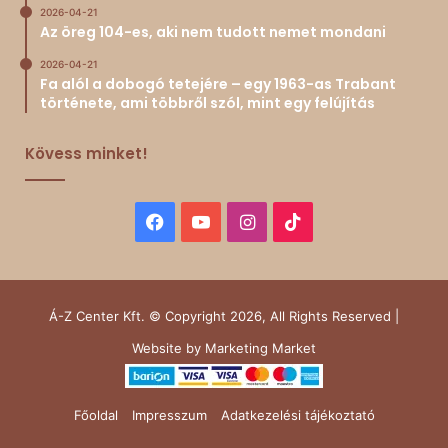
2026-04-21
Az öreg 104-es, aki nem tudott nemet mondani
2026-04-21
Fa alól a dobogó tetejére – egy 1963-as Trabant
története, ami többről szól, mint egy felújítás
Kövess minket!
Facebook
YouTube
Instagram
TikTok
Á-Z Center Kft. © Copyright 2026, All Rights Reserved |
Website by
Marketing Market
Főoldal
Impresszum
Adatkezelési tájékoztató