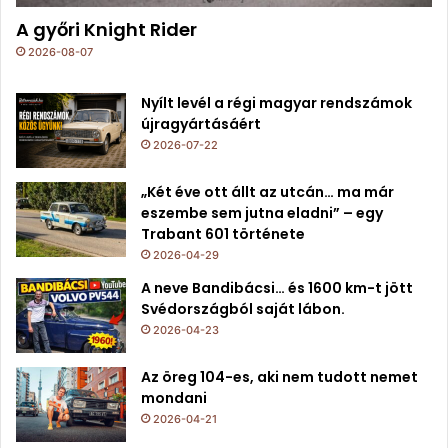
A győri Knight Rider
2026-08-07
Nyílt levél a régi magyar rendszámok
újragyártásáért
2026-07-22
„Két éve ott állt az utcán… ma már
eszembe sem jutna eladni” – egy
Trabant 601 története
2026-04-29
A neve Bandibácsi… és 1600 km-t jött
Svédországból saját lábon.
2026-04-23
Az öreg 104-es, aki nem tudott nemet
mondani
2026-04-21