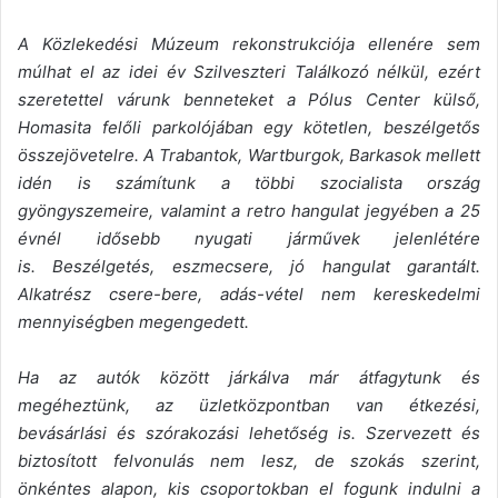
A Közlekedési Múzeum rekonstrukciója ellenére sem
múlhat el az idei év Szilveszteri Találkozó nélkül, ezért
szeretettel várunk benneteket a Pólus Center külső,
Homasita felőli parkolójában egy kötetlen, beszélgetős
összejövetelre.
A Trabantok, Wartburgok, Barkasok mellett
idén is számítunk a többi szocialista ország
gyöngyszemeire, valamint a retro hangulat jegyében a 25
évnél idősebb nyugati járművek jelenlétére
is.
Beszélgetés, eszmecsere, jó hangulat garantált.
Alkatrész csere-bere, adás-vétel nem kereskedelmi
mennyiségben megengedett.
Ha az autók között járkálva már átfagytunk és
megéheztünk, az üzletközpontban van étkezési,
bevásárlási és szórakozási lehetőség is.
Szervezett és
biztosított felvonulás nem lesz, de szokás szerint,
önkéntes alapon, kis csoportokban el fogunk indulni a