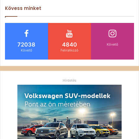
Kövess minket
72038
4840
Követő
Követő
Feliratkozó
Hirdetés