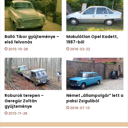
Balló Tibor gyűjteménye –
Makulátlan Opel Kadett,
első felvonás
1987-ből
2015-10-28
2016-02-22
Roburok terepen –
Német „állampolgár” lett a
Geregúr Zoltán
paksi Zsiguliból
gyűjteménye
2016-07-15
2015-11-26