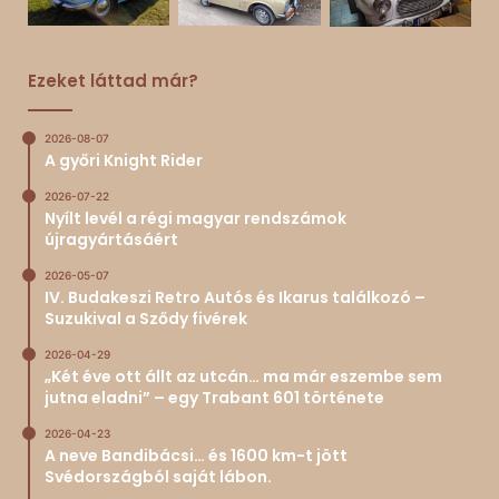
Ezeket láttad már?
2026-08-07
A győri Knight Rider
2026-07-22
Nyílt levél a régi magyar rendszámok
újragyártásáért
2026-05-07
IV. Budakeszi Retro Autós és Ikarus találkozó –
Suzukival a Sződy fivérek
2026-04-29
„Két éve ott állt az utcán… ma már eszembe sem
jutna eladni” – egy Trabant 601 története
2026-04-23
A neve Bandibácsi… és 1600 km-t jött
Svédországból saját lábon.