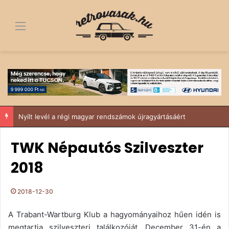
Menü
Nyílt levél a régi magyar rendszámok újragyártásáért
TWK Népautós Szilveszter
2018
2018-12-30
A Trabant-Wartburg Klub a hagyományaihoz hűen idén is
megtartja szilveszteri találkozóját. December 31-én a