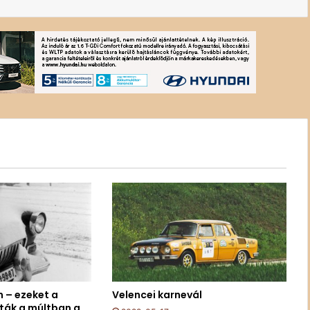
n – ezeket a
Velencei karnevál
ták a múltban a