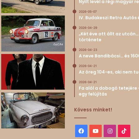
Nyílt levél a régi magyar
2026-05-07
IV. Budakeszi Retro Autós 
2026-04-29
„Két éve ott állt az utcá
története
2026-04-23
A neve Bandibácsi… és 160
2026-04-21
Az öreg 104-es, aki nem 
2026-04-21
Fa alól a dobogó tetejére 
egy felújítás
Kövess minket!
Facebook
YouTube
Instagram
TikT