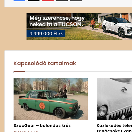
Kapcsolódó tartalmak
SzocGear – bolondos krúz
Közlekedés téle
tanácsokat kap