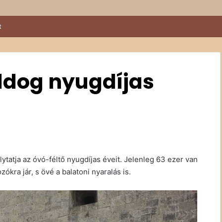
t
ldog nyugdíjas
ytatja az óvó-féltő nyugdíjas éveit. Jelenleg 63 ezer van
ókra jár, s övé a balatoni nyaralás is.