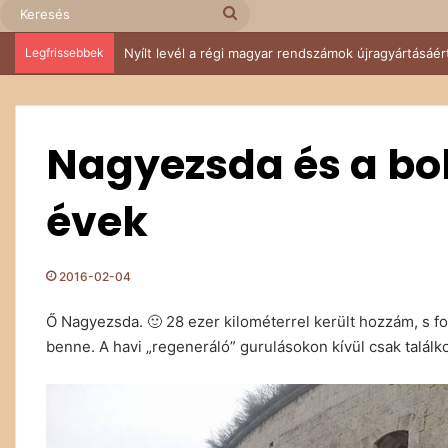
Keresés
Legfrissebbek
Nyílt levél a régi magyar rendszámok újragyártásáér
Nagyezsda és a bo
évek
2016-02-04
Ő Nagyezsda. 🙂 28 ezer kilométerrel került hozzám, s fol
benne. A havi „regeneráló” gurulásokon kívül csak találkoz