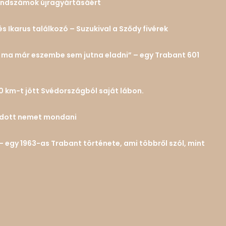
 rendszámok újragyártásáért
és Ikarus találkozó – Suzukival a Sződy fivérek
n… ma már eszembe sem jutna eladni” – egy Trabant 601
0 km-t jött Svédországból saját lábon.
tudott nemet mondani
– egy 1963-as Trabant története, ami többről szól, mint
ok