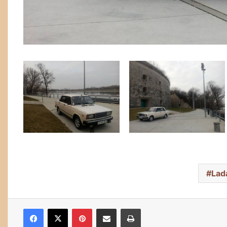
Lad
Facebook
X
Pinterest
Megosztás email-ben
Nyomtatás