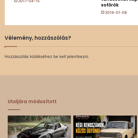
2017-04-15
sofőrök
2019-01-08
Vélemény, hozzászólás?
Hozzászólás küldéséhez
be kell jelentkezni
.
Utoljára módosított