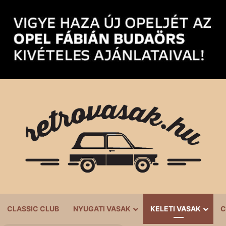
CLASSIC CLUB
NYUGATI VASAK
KELETI VASAK
C