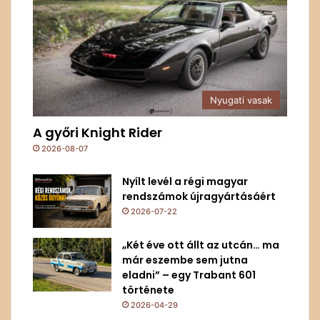
Nyugati vasak
A győri Knight Rider
2026-08-07
Nyílt levél a régi magyar
rendszámok újragyártásáért
2026-07-22
„Két éve ott állt az utcán… ma
már eszembe sem jutna
eladni” – egy Trabant 601
története
2026-04-29