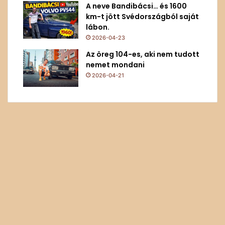
A neve Bandibácsi… és 1600
km-t jött Svédországból saját
lábon.
2026-04-23
Az öreg 104-es, aki nem tudott
nemet mondani
2026-04-21