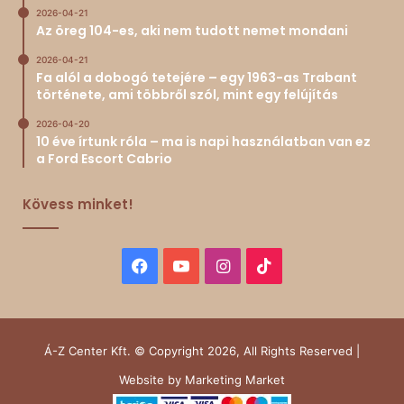
2026-04-21
Az öreg 104-es, aki nem tudott nemet mondani
2026-04-21
Fa alól a dobogó tetejére – egy 1963-as Trabant
története, ami többről szól, mint egy felújítás
2026-04-20
10 éve írtunk róla – ma is napi használatban van ez
a Ford Escort Cabrio
Kövess minket!
Facebook
YouTube
Instagram
TikTok
Á-Z Center Kft. © Copyright 2026, All Rights Reserved |
Website by
Marketing Market