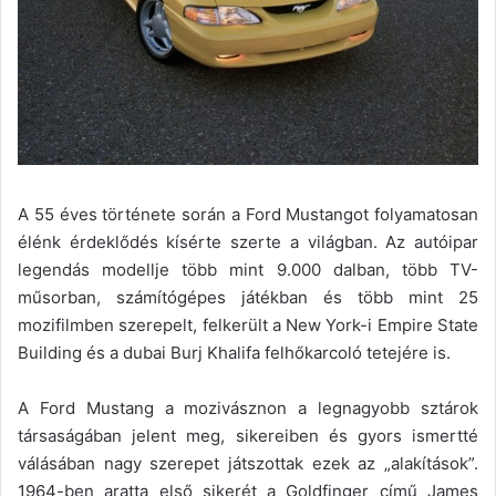
A 55 éves története során a Ford Mustangot folyamatosan
élénk érdeklődés kísérte szerte a világban. Az autóipar
legendás modellje több mint 9.000 dalban, több TV-
műsorban, számítógépes játékban és több mint 25
mozifilmben szerepelt, felkerült a New York-i Empire State
Building és a dubai Burj Khalifa felhőkarcoló tetejére is.
A Ford Mustang a mozivásznon a legnagyobb sztárok
társaságában jelent meg, sikereiben és gyors ismertté
válásában nagy szerepet játszottak ezek az „alakítások”.
1964-ben aratta első sikerét a Goldfinger című James