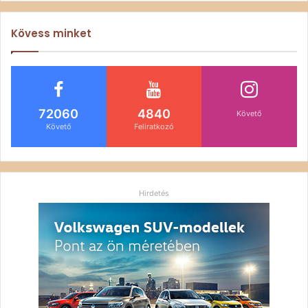
Kövess minket
72060
4840
Követő
Követő
Feliratkozó
Hirdetés