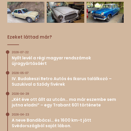
Ezeket láttad már?
2026-07-22
Nyílt levél a régi magyar rendszámok
újragyártásáért
2026-05-07
IV. Budakeszi Retro Autós és Ikarus találkozó –
Suzukival a Sződy fivérek
2026-04-29
„Két éve ott állt az utcán… ma már eszembe sem
jutna eladni” – egy Trabant 601 története
2026-04-23
A neve Bandibácsi… és 1600 km-t jött
Svédországból saját lábon.