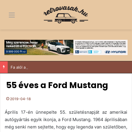
Menü
Fa alól a dobogó tetejére – egy 1963-as Trabant története, ami többről szól, mint egy felújítás
55 éves a Ford Mustang
2019-04-18
Április 17-én ünnepelte 55. születésnapját az amerikai
autógyártás egyik ikonja, a Ford Mustang. 1964 áprilisában
még senki nem sejtette, hogy egy legenda van születőben,