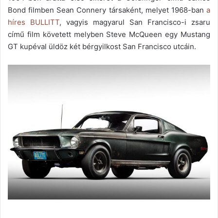
Bond filmben Sean Connery társaként, melyet 1968-ban
a
híres BULLITT
, vagyis magyarul San Francisco-i zsaru
című film követett melyben Steve McQueen egy Mustang
GT kupéval üldöz két bérgyilkost San Francisco utcáin.