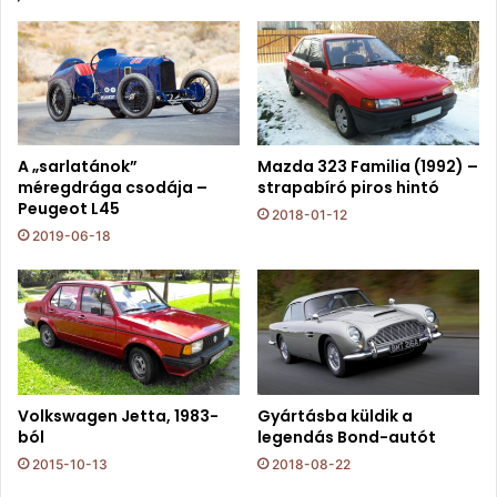
A „sarlatánok”
Mazda 323 Familia (1992) –
méregdrága csodája –
strapabíró piros hintó
Peugeot L45
2018-01-12
2019-06-18
Volkswagen Jetta, 1983-
Gyártásba küldik a
ból
legendás Bond-autót
2015-10-13
2018-08-22