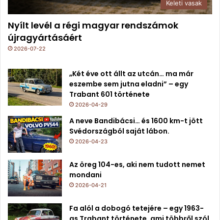
Keleti vasak
Nyílt levél a régi magyar rendszámok
újragyártásáért
2026-07-22
„Két éve ott állt az utcán… ma már
eszembe sem jutna eladni” – egy
Trabant 601 története
2026-04-29
A neve Bandibácsi… és 1600 km-t jött
Svédországból saját lábon.
2026-04-23
Az öreg 104-es, aki nem tudott nemet
mondani
2026-04-21
Fa alól a dobogó tetejére – egy 1963-
as Trabant története, ami többről szól,