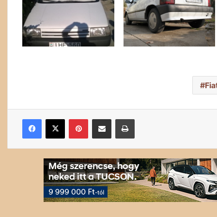
Fia
Facebook
X
Pinterest
Megosztás email-ben
Nyomtatás