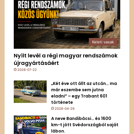
Keleti vasak
Nyílt levél a régi magyar rendszámok
újragyártásáért
2026-07-22
„Két éve ott állt az utcán… ma
már eszembe sem jutna
eladni” – egy Trabant 601
története
2026-04-29
A neve Bandibácsi… és 1600
km-t jött Svédországból saját
lábon.