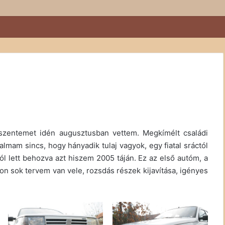
 szentemet idén augusztusban vettem. Megkímélt családi
am sincs, hogy hányadik tulaj vagyok, egy fiatal sráctól
ból lett behozva azt hiszem 2005 táján. Ez az első autóm, a
on sok tervem van vele, rozsdás részek kijavítása, igényes