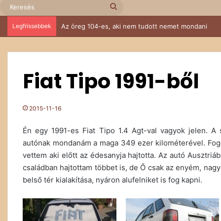
Keresés
Legfrissebbek
Az öreg 104-es, aki nem tudott nemet mondani
Fiat Tipo 1991-ből
2015-11-16
Én egy 1991-es Fiat Tipo 1.4 Agt-val vagyok jelen. A
autónak mondanám a maga 349 ezer kilométerével. Fogalm
vettem aki előtt az édesanyja hajtotta. Az autó Ausztriá
családban hajtottam többet is, de Ő csak az enyém, nagy
belső tér kialakítása, nyáron alufelniket is fog kapni.