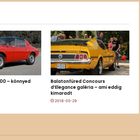
800 – könnyed
Balatonfüred Concours
d’Elegance galéria – ami eddig
kimaradt
2018-05-29