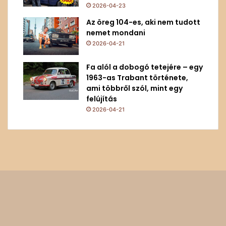
2026-04-23
Az öreg 104-es, aki nem tudott
nemet mondani
2026-04-21
Fa alól a dobogó tetejére – egy
1963-as Trabant története,
ami többről szól, mint egy
felújítás
2026-04-21