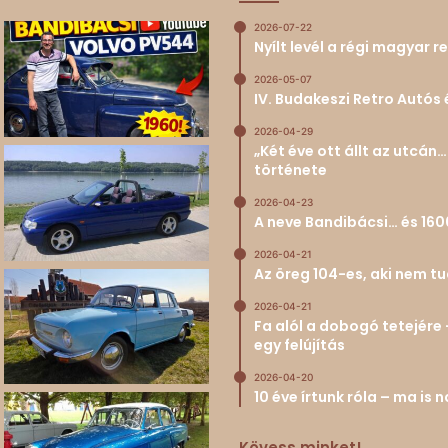
2026-07-22
Nyílt levél a régi magyar
2026-05-07
IV. Budakeszi Retro Autós 
2026-04-29
„Két éve ott állt az utcá
története
2026-04-23
A neve Bandibácsi… és 160
2026-04-21
Az öreg 104-es, aki nem 
2026-04-21
Fa alól a dobogó tetejére 
egy felújítás
2026-04-20
10 éve írtunk róla – ma is
Kövess minket!