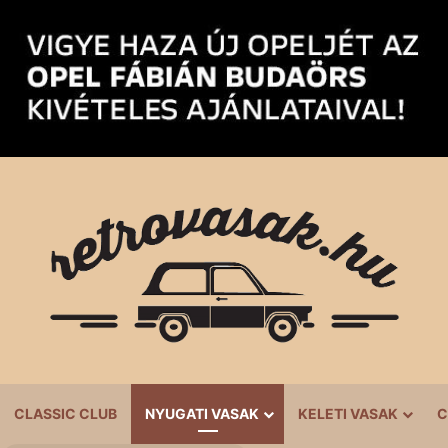
CLASSIC CLUB
NYUGATI VASAK
KELETI VASAK
C