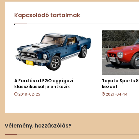
Kapcsolódó tartalmak
A Ford és a LEGO egy igazi
Toyota Sports 
klasszikussal jelentkezik
kezdet
2019-02-25
2021-04-14
Vélemény, hozzászólás?