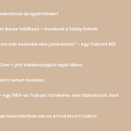
 rendszámok újragyártásáért
és Ikarus találkozó – Suzukival a Sződy fivérek
n… ma már eszembe sem jutna eladni” – egy Trabant 601
0 km-t jött Svédországból saját lábon.
tudott nemet mondani
– egy 1963-as Trabant története, ami többről szól, mint
 napi használatban van ez a Ford Escort Cabrio